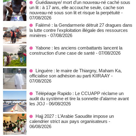
Guédiawaye/ mort d’un nouveau-né caché sous
un lit : à 17 ans, elle accouche seule, cache son
nouveau-né sous son lit et risque la perpétuité
-
07/08/2026
Falémé : la Gendarmerie détruit 27 dragues dans
la lutte contre l'exploitation illégale des ressources
minières
- 07/08/2026
Yabone : les anciens combattants lancent la
construction d'une case de santé
- 07/08/2026
Linguère : le maire de Thiargny, Maham Ka,
officialise son adhésion au parti KIIRAAY
-
07/08/2026
Télépéage Rapido : Le CCUAPP réclame un
audit du système et tire la sonnette d’alarme avant
les JOJ
- 06/08/2026
Hajj 2027 : L’Arabie Saoudite impose un
calendrier strict aux pays organisateurs
-
06/08/2026