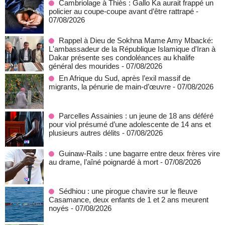
Cambriolage à Thiès : Gallo Ka aurait frappé un
policier au coupe-coupe avant d’être rattrapé
-
07/08/2026
Rappel à Dieu de Sokhna Mame Amy Mbacké:
L'ambassadeur de la République Islamique d'Iran à
Dakar présente ses condoléances au khalife
général des mourides
- 07/08/2026
En Afrique du Sud, après l’exil massif de
migrants, la pénurie de main-d’œuvre
- 07/08/2026
Parcelles Assainies : un jeune de 18 ans déféré
pour viol présumé d’une adolescente de 14 ans et
plusieurs autres délits
- 07/08/2026
Guinaw-Rails : une bagarre entre deux frères vire
au drame, l’aîné poignardé à mort
- 07/08/2026
Sédhiou : une pirogue chavire sur le fleuve
Casamance, deux enfants de 1 et 2 ans meurent
noyés
- 07/08/2026