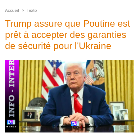
Accueil
>
Texto
Trump assure que Poutine est
prêt à accepter des garanties
de sécurité pour l'Ukraine