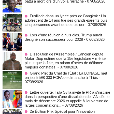
battu à mort lors d’un vol à l’arraché
- 07/08/2026
Fusillade dans un lycée près de Bangkok : Un
adolescent de 14 ans tue ses grands-parents puis
cinq personnes avant de se suicider
- 07/08/2026
Lors d’une réunion à huis clos, Trump aurait
désigné son successeur pour 2028
- 07/08/2026
Dissolution de l’Assemblée / L’ancien député
Matar Diop estime que la 15e législature « mérite
plus » que la 14e, en raison d’actes de défiance
majeurs constatés.
- 07/08/2026
Grand Prix du Chef de l’État : La LONASE met
en jeu 5 598 000 FCFA ce dimanche à Thiès
-
07/08/2026
Lettre ouverte: Talla Sylla invite le PR à s'inscrire
dans la perspective d’une dissolution de l’AN dès le
mois de décembre 2026 et appelle à l'ouverture de
larges concertations...
- 07/08/2026
2e Édition Prix Spécial pour l'innovation