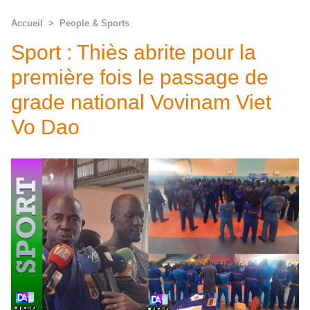
Accueil
>
People & Sports
Sport : Thiès abrite pour la
première fois le passage de
grade national Vovinam Viet
Vo Dao