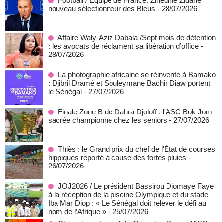
Football / Equipe de France: Zinedine Zidane
nouveau sélectionneur des Bleus
- 28/07/2026
Affaire Waly-Aziz Dabala /Sept mois de détention
: les avocats de réclament sa libération d’office
-
28/07/2026
La photographie africaine se réinvente à Bamako
: Djibril Dramé et Souleymane Bachir Diaw portent
le Sénégal
- 27/07/2026
Finale Zone B de Dahra Djoloff : l'ASC Bok Jom
sacrée championne chez les seniors
- 27/07/2026
Thiès : le Grand prix du chef de l'État de courses
hippiques reporté à cause des fortes pluies
-
26/07/2026
JOJ2026 / Le président Bassirou Diomaye Faye
à la réception de la piscine Olympique et du stade
Iba Mar Diop : « Le Sénégal doit relever le défi au
nom de l’Afrique »
- 25/07/2026