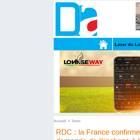
Laser du L
Accueil
>
Texto
RDC : la France confirme 