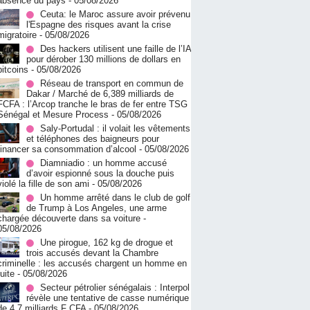
absence du pays
- 05/08/2026
Ceuta: le Maroc assure avoir prévenu
l'Espagne des risques avant la crise
migratoire
- 05/08/2026
Des hackers utilisent une faille de l’IA
pour dérober 130 millions de dollars en
bitcoins
- 05/08/2026
Réseau de transport en commun de
Dakar / Marché de 6,389 milliards de
FCFA : l’Arcop tranche le bras de fer entre TSG
Sénégal et Mesure Process
- 05/08/2026
Saly-Portudal : il volait les vêtements
et téléphones des baigneurs pour
financer sa consommation d’alcool
- 05/08/2026
Diamniadio : un homme accusé
d’avoir espionné sous la douche puis
violé la fille de son ami
- 05/08/2026
Un homme arrêté dans le club de golf
de Trump à Los Angeles, une arme
chargée découverte dans sa voiture
-
05/08/2026
Une pirogue, 162 kg de drogue et
trois accusés devant la Chambre
criminelle : les accusés chargent un homme en
fuite
- 05/08/2026
Secteur pétrolier sénégalais : Interpol
révèle une tentative de casse numérique
de 4,7 milliards F CFA
- 05/08/2026