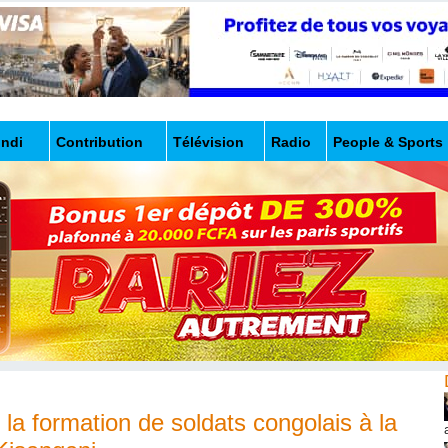
undi
Contribution
Télévision
Radio
People & Sports
la formation de soldats congolais à la