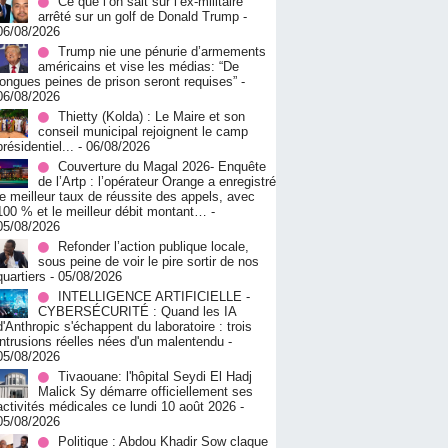
Ce que l’on sait sur l’ex-militaire
arrêté sur un golf de Donald Trump
-
06/08/2026
Trump nie une pénurie d’armements
américains et vise les médias: “De
longues peines de prison seront requises”
-
06/08/2026
‎Thietty (Kolda) : Le Maire et son
conseil municipal rejoignent le camp
présidentiel...
- 06/08/2026
Couverture du Magal 2026- Enquête
de l’Artp : l’opérateur Orange a enregistré
le meilleur taux de réussite des appels, avec
100 % et le meilleur débit montant…
-
05/08/2026
Refonder l’action publique locale,
sous peine de voir le pire sortir de nos
quartiers
- 05/08/2026
INTELLIGENCE ARTIFICIELLE -
CYBERSÉCURITÉ : Quand les IA
d'Anthropic s'échappent du laboratoire : trois
intrusions réelles nées d'un malentendu
-
05/08/2026
Tivaouane: l'hôpital Seydi El Hadj
Malick Sy démarre officiellement ses
activités médicales ce lundi 10 août 2026
-
05/08/2026
Politique : Abdou Khadir Sow claque