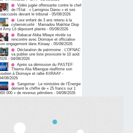
Vidéo jugée offensante contre le chef
de l’État : « Lamignou Darou » et ses
coaccusés devant le tribunal
- 05/08/2026
Leur enfant de 3 ans retenu à la
cybersécurité : Mamadou Makhtar Diop
et Amy Lô déposent plainte
- 05/08/2026
Babacar Abba Mbaye révèle sa
rencontre avec Diomaye et officialise
son engagement dans Kiiraay
- 05/08/2026
Déclaration de patrimoine : L’OFNAC
va publier une liste provisoire le 10 août
2026
- 04/08/2026
Après sa démission du PASTEF:
Thierno Alia Mbengue réaffirme son
soutien à Diomaye et rallie KIIRAAY
-
04/08/2026
Sangomar : Le ministère de l’Énergie
dément le chiffre de « 25 francs sur 1
000 000 » de revenus pétroliers
- 04/08/2026