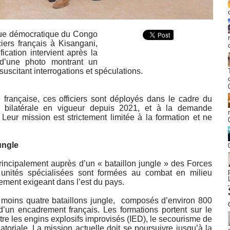
ue démocratique du Congo
iers français à Kisangani,
ication intervient après la
 d’une photo montrant un
 suscitant interrogations et spéculations.
 française, ces officiers sont déployés dans le cadre du
e bilatérale en vigueur depuis 2021, et à la demande
Leur mission est strictement limitée à la formation et ne
ungle
 principalement auprès d’un « bataillon jungle » des Forces
ités spécialisées sont formées au combat en milieu
rement exigeant dans l’est du pays.
u moins quatre bataillons jungle, composés d’environ 800
un encadrement français. Les formations portent sur le
ontre les engins explosifs improvisés (IED), le secourisme de
atoriale. La mission actuelle doit se poursuivre jusqu’à la