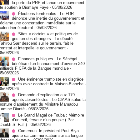
la porte du PRP et lance un mouvement
de soutien à Diomaye Faye
- 05/08/2026
Élections territoriales : Le FDR
dénonce une inertie du gouvernement et
réclame une concertation immédiate sur le
calendrier électoral
- 05/08/2026
Sites « dortoirs » et politiques de
gestion des étrangers : Le député
Tahirou Sarr descend sur le terrain, fait le
constat et interpelle le gouvernement
-
05/08/2026
Finances publiques : Le Sénégal
bénéfice d’un financement d’environ 340
milliards F CFA de la Banque mondiale
-
05/08/2026
Une éminente trumpiste en disgrâce
après avoir contredit la Maison-Blanche
-
05/08/2026
Demande d’explication aux 179
agents absentéistes : Le CIAAS salue la
posture d’apaisement du Ministre Mamadou
Lamine Dianté
- 05/08/2026
Le Grand Magal de Touba : Mémoire
d’un exil, ferveur d’un peuple ( Par
Cheikh S. Fall )
- 05/08/2026
Cameroun: le président Paul Biya
ajuste sa communication sur sa longue