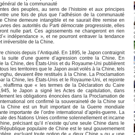
 général de la communauté
entes des peuples, au sens de l’histoire et aux principes
ontre une fois de plus que l’adhésion de la communauté
le Chine demeure intangible et ne saurait être remise en
res des autorités du Parti démocrate progressiste, elles
ont nulle part. Ces agissements ne changeront en rien
e d’« indépendance », et ne pourront entraver la tendance
et irréversible de la Chine.
oire chinois depuis l’Antiquité. En 1895, le Japon contraignit
la suite d’une guerre d’agression contre la Chine. En
 la Chine, des États-Unis et du Royaume-Uni publièrent
tous les territoires que le Japon avait volés à la Chine, tels
enghu, devaient être restitués à la Chine. La Proclamation
ar la Chine, les États-Unis et le Royaume-Uni, et rejointe
e, réaffirma que « les termes de la Déclaration du Caire
945, le Japon a signé les Actes de capitulation, dans
dèlement les obligations énoncées dans la Proclamation de
ternational ont confirmé la souveraineté de la Chine sur
 la Chine est un fruit important de la Guerre mondiale
nte importante de l’ordre international d’après-guerre. La
ale des Nations Unies confirme solennellement et incarne
hine, précisant qu’il n’existe qu’une seule Chine dans le
République populaire de Chine est le seul gouvernement
entière, excluant toute notion de « deux Chine » ou « une