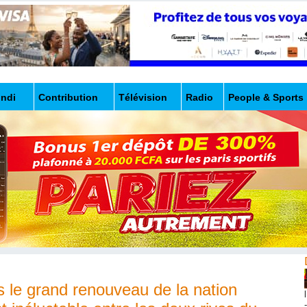
undi
Contribution
Télévision
Radio
People & Sports
s le grand renouveau de la nation