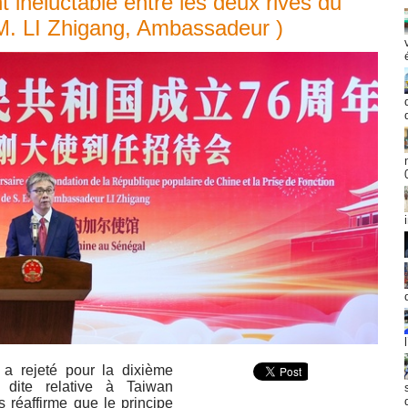
 inéluctable entre les deux rives du
M. LI Zhigang, Ambassadeur )
a rejeté pour la dixième
 dite relative à Taiwan
s réaffirme que le principe