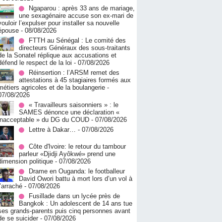
Ngaparou : après 33 ans de mariage,
une sexagénaire accuse son ex-mari de
vouloir l’expulser pour installer sa nouvelle
épouse
- 08/08/2026
FTTH au Sénégal : Le comité des
directeurs Généraux des sous-traitants
de la Sonatel réplique aux accusations et
défend le respect de la loi
- 07/08/2026
Réinsertion : l’ARSM remet des
attestations à 45 stagiaires formés aux
métiers agricoles et de la boulangerie
-
07/08/2026
« Travailleurs saisonniers » : le
SAMES dénonce une déclaration «
inacceptable » du DG du COUD
- 07/08/2026
Lettre à Dakar…
- 07/08/2026
Côte d'Ivoire: le retour du tambour
parleur «Djidji Ayôkwé» prend une
dimension politique
- 07/08/2026
Drame en Ouganda: le footballeur
David Owori battu à mort lors d’un vol à
l’arraché
- 07/08/2026
Fusillade dans un lycée près de
Bangkok : Un adolescent de 14 ans tue
ses grands-parents puis cinq personnes avant
de se suicider
- 07/08/2026