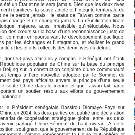
 été un État et ne le sera jamais. Bien que les deux rives
ent réunifiées, la souveraineté et l’intégrité territoriale de
t ne le seront jamais ; le statut de Taiwan comme partie
amais changé et ne changera jamais. La réunification finale
rique majeure, aussi irrésistible qu’inéluctable. Nous
union des cœurs sur la base d’une reconnaissance juste de
oyer commun en poursuivant le développement pacifique,
s par les échanges et l’intégration, et réaliser le grand
ité et les efforts collectifs des deux rives du détroit.
 dont 53 pays africains y compris le Sénégal, ont établi
 République populaire de Chine sur la base du principe
e Beijing sur la construction conjointe d’une communauté
tout temps à l’ère nouvelle, adoptée par le Sommet du
ent des pays africains envers le principe d’une seule
’une seule Chine dans le monde et que Taiwan fait partie
 apportant un soutien résolu aux efforts du gouvernement
n nationale.
 par le Président sénégalais Bassirou Diomaye Faye sur
n Chine en 2024, les deux parties ont publié une déclaration
tenariat de coopération stratégique global entre les deux
avenir partagé Chine-Sénégal de haut niveau. À cette
position, soulignant que le gouvernement de la République
ernement légitime représentant la Chine tout entière et