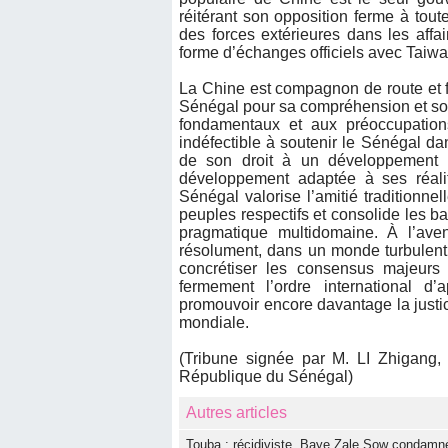
réitérant son opposition ferme à to
des forces extérieures dans les affai
forme d’échanges officiels avec Taiwa
La Chine est compagnon de route et fr
Sénégal pour sa compréhension et son 
fondamentaux et aux préoccupation
indéfectible à soutenir le Sénégal da
de son droit à un développement 
développement adaptée à ses réalit
Sénégal valorise l’amitié traditionne
peuples respectifs et consolide les ba
pragmatique multidomaine. À l’ave
résolument, dans un monde turbulent,
concrétiser les consensus majeurs
fermement l’ordre international d’
promouvoir encore davantage la justice,
mondiale.
(Tribune signée par M. LI Zhigang
République du Sénégal)
Autres articles
Touba : récidiviste, Baye Zale Sow condamné