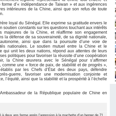
ute forme d’« indépendance de Taiwan » et aux ingérences
res intérieures de la Chine, ainsi que son refus de toute
n.
ère loyal du Sénégal. Elle exprime sa gratitude envers le
soutien constants sur les questions touchant aux intérêts
s majeures de la Chine, et réaffirme son engagement
ns la défense de sa souveraineté, de sa dignité nationale,
autonome, ainsi que dans la poursuite d’une voie de
és nationales. Le soutien mutuel entre la Chine et le
lle qui unit les deux nations, répond aux attentes de leurs
ses politiques pour favoriser la réussite d’une coopération
nir, la Chine œuvrera avec le Sénégal pour s’affirmer
 comme une « force de paix, de stabilité et de progrès »,
 établis par les Chefs d’État des deux pays, défendre
après-guerre, favoriser une modernisation conjointe et
 l’équité, ainsi que la stabilité et la prospérité à l’échelle
, Ambassadeur de la République populaire de Chine en
 à deux ans ferme après l’agression à la machette d’un berger de 71