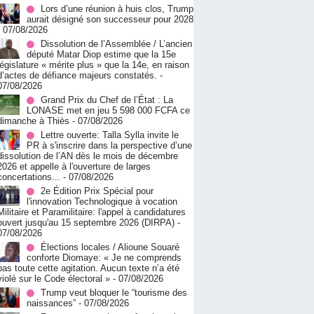
Lors d’une réunion à huis clos, Trump
aurait désigné son successeur pour 2028
- 07/08/2026
Dissolution de l’Assemblée / L’ancien
député Matar Diop estime que la 15e
législature « mérite plus » que la 14e, en raison
d’actes de défiance majeurs constatés.
-
07/08/2026
Grand Prix du Chef de l’État : La
LONASE met en jeu 5 598 000 FCFA ce
dimanche à Thiès
- 07/08/2026
Lettre ouverte: Talla Sylla invite le
PR à s'inscrire dans la perspective d’une
dissolution de l’AN dès le mois de décembre
2026 et appelle à l'ouverture de larges
concertations...
- 07/08/2026
2e Édition Prix Spécial pour
l'innovation Technologique à vocation
Militaire et Paramilitaire: l'appel à candidatures
ouvert jusqu'au 15 septembre 2026 (DIRPA)
-
07/08/2026
Élections locales / Alioune Souaré
conforte Diomaye: « Je ne comprends
pas toute cette agitation. Aucun texte n’a été
violé sur le Code électoral »
- 07/08/2026
Trump veut bloquer le “tourisme des
naissances”
- 07/08/2026