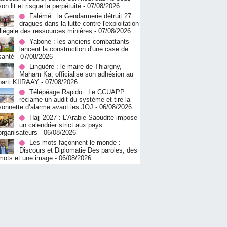
son lit et risque la perpétuité
- 07/08/2026
Falémé : la Gendarmerie détruit 27
dragues dans la lutte contre l'exploitation
illégale des ressources minières
- 07/08/2026
Yabone : les anciens combattants
lancent la construction d'une case de
santé
- 07/08/2026
Linguère : le maire de Thiargny,
Maham Ka, officialise son adhésion au
parti KIIRAAY
- 07/08/2026
Télépéage Rapido : Le CCUAPP
réclame un audit du système et tire la
sonnette d’alarme avant les JOJ
- 06/08/2026
Hajj 2027 : L’Arabie Saoudite impose
un calendrier strict aux pays
organisateurs
- 06/08/2026
Les mots façonnent le monde :
Discours et Diplomatie Des paroles, des
mots et une image
- 06/08/2026