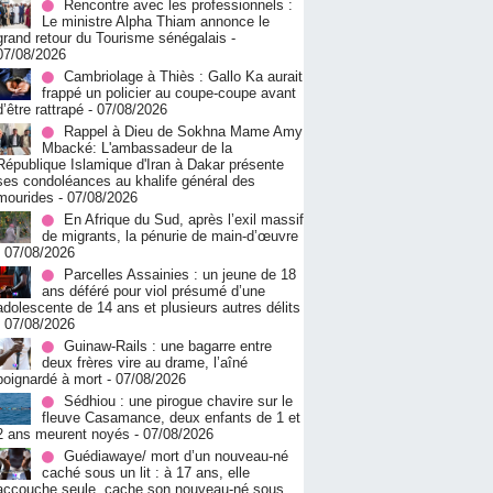
Rencontre avec les professionnels :
Le ministre Alpha Thiam annonce le
grand retour du Tourisme sénégalais
-
07/08/2026
Cambriolage à Thiès : Gallo Ka aurait
frappé un policier au coupe-coupe avant
d’être rattrapé
- 07/08/2026
Rappel à Dieu de Sokhna Mame Amy
Mbacké: L'ambassadeur de la
République Islamique d'Iran à Dakar présente
ses condoléances au khalife général des
mourides
- 07/08/2026
En Afrique du Sud, après l’exil massif
de migrants, la pénurie de main-d’œuvre
- 07/08/2026
Parcelles Assainies : un jeune de 18
ans déféré pour viol présumé d’une
adolescente de 14 ans et plusieurs autres délits
- 07/08/2026
Guinaw-Rails : une bagarre entre
deux frères vire au drame, l’aîné
poignardé à mort
- 07/08/2026
Sédhiou : une pirogue chavire sur le
fleuve Casamance, deux enfants de 1 et
2 ans meurent noyés
- 07/08/2026
Guédiawaye/ mort d’un nouveau-né
caché sous un lit : à 17 ans, elle
accouche seule, cache son nouveau-né sous