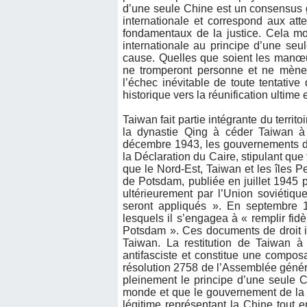
d’une seule Chine est un consensus
internationale et correspond aux att
fondamentaux de la justice. Cela m
internationale au principe d’une seu
cause. Quelles que soient les manœuv
ne tromperont personne et ne mèner
l’échec inévitable de toute tentativ
historique vers la réunification ultime 
Taiwan fait partie intégrante du territ
la dynastie Qing à céder Taiwan à 
décembre 1943, les gouvernements de
la Déclaration du Caire, stipulant que 
que le Nord-Est, Taiwan et les îles P
de Potsdam, publiée en juillet 1945 p
ultérieurement par l’Union soviétiqu
seront appliqués ». En septembre 1
lesquels il s’engagea à « remplir fi
Potsdam ». Ces documents de droit in
Taiwan. La restitution de Taiwan à
antifasciste et constitue une composa
résolution 2758 de l’Assemblée génér
pleinement le principe d’une seule C
monde et que le gouvernement de la 
légitime représentant la Chine tout 