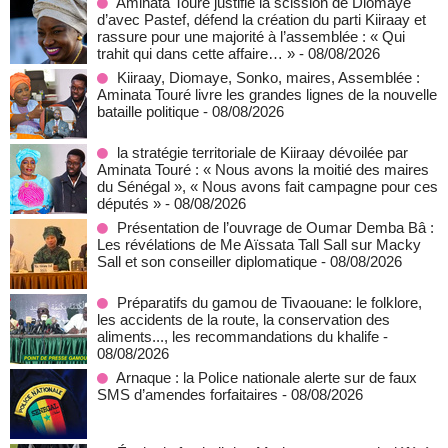
Aminata Touré justifie la scission de Diomaye
d’avec Pastef, défend la création du parti Kiiraay et
rassure pour une majorité à l’assemblée : « Qui
trahit qui dans cette affaire… »
- 08/08/2026
Kiiraay, Diomaye, Sonko, maires, Assemblée :
Aminata Touré livre les grandes lignes de la nouvelle
bataille politique
- 08/08/2026
la stratégie territoriale de Kiiraay dévoilée par
Aminata Touré : « Nous avons la moitié des maires
du Sénégal », « Nous avons fait campagne pour ces
députés »
- 08/08/2026
Présentation de l’ouvrage de Oumar Demba Bâ :
Les révélations de Me Aïssata Tall Sall sur Macky
Sall et son conseiller diplomatique
- 08/08/2026
Préparatifs du gamou de Tivaouane: le folklore,
les accidents de la route, la conservation des
aliments..., les recommandations du khalife
-
08/08/2026
Arnaque : la Police nationale alerte sur de faux
SMS d’amendes forfaitaires
- 08/08/2026