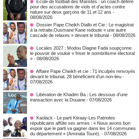
École de football des Maristes : un coach déféré
pour des accusations de viols et d’actes contre
nature sur deux garçons de 11 et 12 ans
-
08/08/2026
Dossier Pape Cheikh Diallo et Cie : Le magistrat
à la retraite,Ousmane Kane redoute « une autre
cascade de relaxes » devant le tribunal
- 08/08/2026
Locales 2027 : Modou Diagne Fada soupçonne
le pouvoir de vouloir « friser le nombrilisme électoral
»
- 08/08/2026
Affaire Pape Cheikh et cie : 71 inculpés renvoyés
devant le tribunal, 28 bénéficient d’un non-lieu
-
07/08/2026
Libération de Khadim Ba : Les dessous d’une
transaction avec la Douane
- 07/08/2026
Kaolack - Le parti Kiiraay-Les Patriotes
républicains affûte ses armes : « Nous avons bon
espoir que le parti va gagner dans les 14 communes
du département » (Aminata Touré).
- 07/08/2026