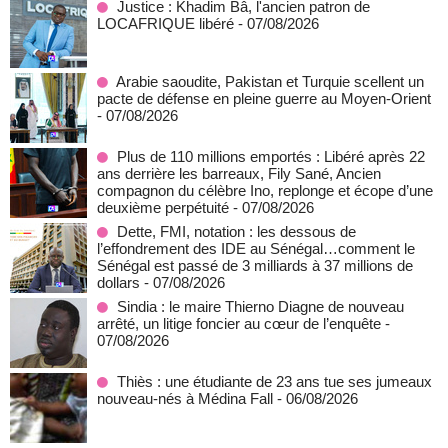
Justice : Khadim Bâ, l'ancien patron de
LOCAFRIQUE libéré
- 07/08/2026
Arabie saoudite, Pakistan et Turquie scellent un
pacte de défense en pleine guerre au Moyen-Orient
- 07/08/2026
Plus de 110 millions emportés : Libéré après 22
ans derrière les barreaux, Fily Sané, Ancien
compagnon du célèbre Ino, replonge et écope d’une
deuxième perpétuité
- 07/08/2026
Dette, FMI, notation : les dessous de
l’effondrement des IDE au Sénégal…comment le
Sénégal est passé de 3 milliards à 37 millions de
dollars
- 07/08/2026
Sindia : le maire Thierno Diagne de nouveau
arrêté, un litige foncier au cœur de l’enquête
-
07/08/2026
Thiès : une étudiante de 23 ans tue ses jumeaux
nouveau-nés à Médina Fall
- 06/08/2026