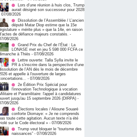
Lors d’une réunion à huis clos, Trump
aurait désigné son successeur pour 2028
- 07/08/2026
Dissolution de l’Assemblée / L’ancien
député Matar Diop estime que la 15e
législature « mérite plus » que la 14e, en raison
d’actes de défiance majeurs constatés.
-
07/08/2026
Grand Prix du Chef de l’État : La
LONASE met en jeu 5 598 000 FCFA ce
dimanche à Thiès
- 07/08/2026
Lettre ouverte: Talla Sylla invite le
PR à s'inscrire dans la perspective d’une
dissolution de l’AN dès le mois de décembre
2026 et appelle à l'ouverture de larges
concertations...
- 07/08/2026
2e Édition Prix Spécial pour
l'innovation Technologique à vocation
Militaire et Paramilitaire: l'appel à candidatures
ouvert jusqu'au 15 septembre 2026 (DIRPA)
-
07/08/2026
Élections locales / Alioune Souaré
conforte Diomaye: « Je ne comprends
pas toute cette agitation. Aucun texte n’a été
violé sur le Code électoral »
- 07/08/2026
Trump veut bloquer le “tourisme des
naissances”
- 07/08/2026