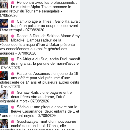
Rencontre avec les professionnels :
Le ministre Alpha Thiam annonce le
grand retour du Tourisme sénégalais
-
07/08/2026
Cambriolage à Thiès : Gallo Ka aurait
frappé un policier au coupe-coupe avant
d’être rattrapé
- 07/08/2026
Rappel à Dieu de Sokhna Mame Amy
Mbacké: L'ambassadeur de la
République Islamique d'Iran à Dakar présente
ses condoléances au khalife général des
mourides
- 07/08/2026
En Afrique du Sud, après l’exil massif
de migrants, la pénurie de main-d’œuvre
- 07/08/2026
Parcelles Assainies : un jeune de 18
ans déféré pour viol présumé d’une
adolescente de 14 ans et plusieurs autres délits
- 07/08/2026
Guinaw-Rails : une bagarre entre
deux frères vire au drame, l’aîné
poignardé à mort
- 07/08/2026
Sédhiou : une pirogue chavire sur le
fleuve Casamance, deux enfants de 1 et
2 ans meurent noyés
- 07/08/2026
Guédiawaye/ mort d’un nouveau-né
caché sous un lit : à 17 ans, elle