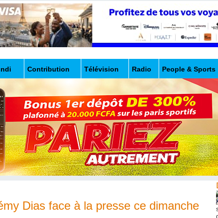
undi
Contribution
Télévision
Radio
People & Sports
lémy Dias face à la presse ce dimanche