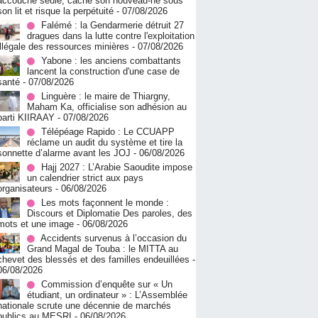
accouche seule, cache son nouveau-né sous
son lit et risque la perpétuité
- 07/08/2026
Falémé : la Gendarmerie détruit 27
dragues dans la lutte contre l'exploitation
illégale des ressources minières
- 07/08/2026
Yabone : les anciens combattants
lancent la construction d'une case de
santé
- 07/08/2026
Linguère : le maire de Thiargny,
Maham Ka, officialise son adhésion au
parti KIIRAAY
- 07/08/2026
Télépéage Rapido : Le CCUAPP
réclame un audit du système et tire la
sonnette d’alarme avant les JOJ
- 06/08/2026
Hajj 2027 : L’Arabie Saoudite impose
un calendrier strict aux pays
organisateurs
- 06/08/2026
Les mots façonnent le monde :
Discours et Diplomatie Des paroles, des
mots et une image
- 06/08/2026
Accidents survenus à l’occasion du
Grand Magal de Touba : le MITTA au
chevet des blessés et des familles endeuillées
-
06/08/2026
Commission d’enquête sur « Un
étudiant, un ordinateur » : L’Assemblée
nationale scrute une décennie de marchés
publics au MESRI
- 06/08/2026