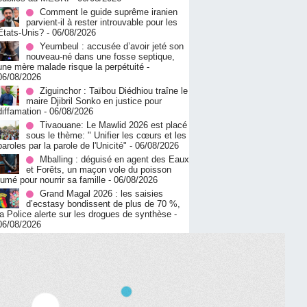
Comment le guide suprême iranien
parvient-il à rester introuvable pour les
États-Unis?
- 06/08/2026
Yeumbeul : accusée d’avoir jeté son
nouveau-né dans une fosse septique,
une mère malade risque la perpétuité
-
06/08/2026
Ziguinchor : Taïbou Diédhiou traîne le
maire Djibril Sonko en justice pour
diffamation
- 06/08/2026
Tivaouane: Le Mawlid 2026 est placé
sous le thème: " Unifier les cœurs et les
paroles par la parole de l'Unicité"
- 06/08/2026
Mballing : déguisé en agent des Eaux
et Forêts, un maçon vole du poisson
fumé pour nourrir sa famille
- 06/08/2026
Grand Magal 2026 : les saisies
d’ecstasy bondissent de plus de 70 %,
la Police alerte sur les drogues de synthèse
-
06/08/2026