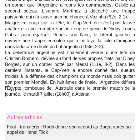
un corner que l’Argentine a repris les commandes. Oublié au
second poteau, Lisandro Martínez a décoché une frappe
puissante qui n’a laissé aucune chance à Vozinha (92e, 2-1).
Malgré ce coup sur la tête, le Cap-Vert ne s’est pas laissé
abattre et a pu compter sur un coup de génie de Sidny Lopes
Cabral pour égaliser. Depuis son flanc, le latéral gauche a
envoyé une frappe enroulée qui a nettoyé la toile d’araignée
dans la lucarne droite du but argentin (103e, 2-2).
La délivrance argentine est finalement venue d’une tête de
Cristian Romero, déviée au fond de ses propres filets par Diney
Borges, sur un corner botté par Messi (111e, 3-2). Dans les
derniers instants, le Cap-Vert a encore donné des sueurs
froides à la défense des champions du monde mais doit quitter
son premier Mondial. En huitièmes de finale, l’Argentine défiera
l’Égypte, tombeuse de l’Australie dans le premier match de la
journée, le mardi 7 juillet (18h00) à Atlanta.
Autres articles
Foot - transferts : Rodri donne son accord au Barça après un
appel de Hansi Flick