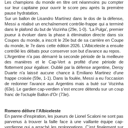
Les champions du monde en titre ont néanmoins pu compter
sur leur capitaine pour ouvrir le score peu après la première
pause hydratation.
Sur un ballon de Lisandro Martínez dans le dos de la défense,
Messi a réalisé un enchaînement contrôle-frappe qui a terminé
dans le plafond du but de Vozinha (29e, 1-0). ‘La Pulga’, premier
joueur à évoluer dans la phase à élimination directe dans six
Coupes du monde, a inscrit le 20e but de sa carrière en Coupe
du monde, le 7e dans cette édition 2026. L’Albiceleste a ensuite
contrôlé les débats pour conserver son but d’avance au repos.
L’Argentine n’a pas démarré la seconde période de la meilleure
des manières et le Cap-Vert a profité d’une période de
flottement pour égaliser. Oublié par la défense argentine, Deroy
Duarte n’a laissé aucune chance à Emiliano Martinez d’une
frappe croisée (59e, 1-1). Dans la foulée, Messi a eu l’occasion
de redonner l’avance aux Argentins mais a buté sur Vozinha
(63e). Le gardien cap-verdien s’est encore détendu sur un coup
franc de l’octuple Ballon d’Or (73e).
Romero délivre l’Albiceleste
En panne d’inspiration, les joueurs de Lionel Scaloni ne sont pas
parvenus à trouver la faille face à une vaillante équipe cap-
verdienne qui a arraché les prolongations. C’est finalement sur