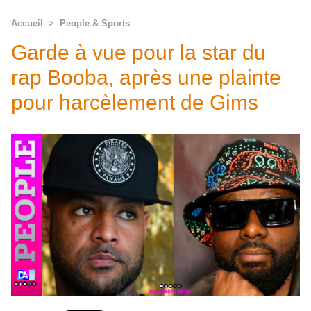
Accueil
>
People & Sports
Garde à vue pour la star du
rap Booba, après une plainte
pour harcèlement de Gims