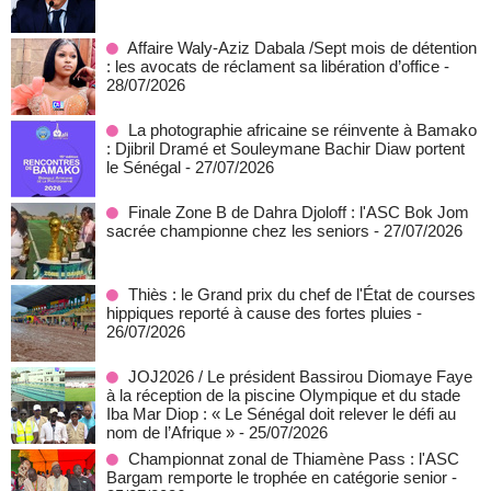
Affaire Waly-Aziz Dabala /Sept mois de détention
: les avocats de réclament sa libération d’office
-
28/07/2026
La photographie africaine se réinvente à Bamako
: Djibril Dramé et Souleymane Bachir Diaw portent
le Sénégal
- 27/07/2026
Finale Zone B de Dahra Djoloff : l'ASC Bok Jom
sacrée championne chez les seniors
- 27/07/2026
Thiès : le Grand prix du chef de l'État de courses
hippiques reporté à cause des fortes pluies
-
26/07/2026
JOJ2026 / Le président Bassirou Diomaye Faye
à la réception de la piscine Olympique et du stade
Iba Mar Diop : « Le Sénégal doit relever le défi au
nom de l’Afrique »
- 25/07/2026
Championnat zonal de Thiamène Pass : l'ASC
Bargam remporte le trophée en catégorie senior
-