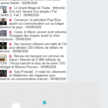
Lamine Dianté
- 05/08/2026
Le Grand Magal de Touba : Mémoire
d’un exil, ferveur d’un peuple ( Par
Cheikh S. Fall )
- 05/08/2026
Cameroun: le président Paul Biya
ajuste sa communication sur sa longue
absence du pays
- 05/08/2026
Ceuta: le Maroc assure avoir prévenu
l'Espagne des risques avant la crise
migratoire
- 05/08/2026
Des hackers utilisent une faille de l’IA
pour dérober 130 millions de dollars en
bitcoins
- 05/08/2026
Réseau de transport en commun de
Dakar / Marché de 6,389 milliards de
FCFA : l’Arcop tranche le bras de fer entre TSG
Sénégal et Mesure Process
- 05/08/2026
Saly-Portudal : il volait les vêtements
et téléphones des baigneurs pour
financer sa consommation d’alcool
- 05/08/2026