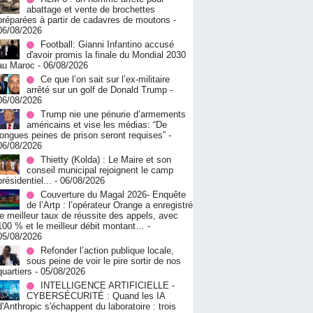
abattage et vente de brochettes
préparées à partir de cadavres de moutons
-
06/08/2026
Football: Gianni Infantino accusé
d'avoir promis la finale du Mondial 2030
au Maroc
- 06/08/2026
Ce que l’on sait sur l’ex-militaire
arrêté sur un golf de Donald Trump
-
06/08/2026
Trump nie une pénurie d’armements
américains et vise les médias: “De
longues peines de prison seront requises”
-
06/08/2026
‎Thietty (Kolda) : Le Maire et son
conseil municipal rejoignent le camp
présidentiel...
- 06/08/2026
Couverture du Magal 2026- Enquête
de l’Artp : l’opérateur Orange a enregistré
le meilleur taux de réussite des appels, avec
100 % et le meilleur débit montant…
-
05/08/2026
Refonder l’action publique locale,
sous peine de voir le pire sortir de nos
quartiers
- 05/08/2026
INTELLIGENCE ARTIFICIELLE -
CYBERSÉCURITÉ : Quand les IA
d'Anthropic s'échappent du laboratoire : trois