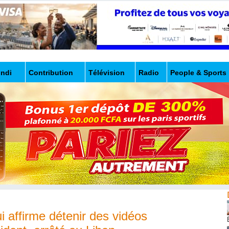
undi
Contribution
Télévision
Radio
People & Sports
i affirme détenir des vidéos