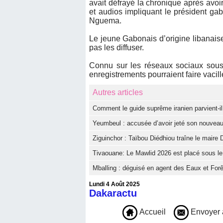
avait défrayé la chronique après avoir
et audios impliquant le président gab
Nguema.
Le jeune Gabonais d’origine libanaise
pas les diffuser.
Connu sur les réseaux sociaux sous 
enregistrements pourraient faire vacille
Autres articles
Comment le guide suprême iranien parvient-il 
Yeumbeul : accusée d’avoir jeté son nouveau
Ziguinchor : Taïbou Diédhiou traîne le maire D
Tivaouane: Le Mawlid 2026 est placé sous le t
Mballing : déguisé en agent des Eaux et Forê
Lundi 4 Août 2025
Dakaractu
Accueil
Envoyer 