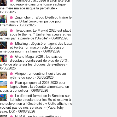
Yeumbeul : accusée d’avoir jeté son
nouveau-né dans une fosse septique,
une mère malade risque la perpétuité
-
06/08/2026
Ziguinchor : Taïbou Diédhiou traîne le
maire Djibril Sonko en justice pour
diffamation
- 06/08/2026
Tivaouane: Le Mawlid 2026 est placé
sous le thème: " Unifier les cœurs et les
paroles par la parole de l'Unicité"
- 06/08/2026
Mballing : déguisé en agent des Eaux
et Forêts, un maçon vole du poisson
fumé pour nourrir sa famille
- 06/08/2026
Grand Magal 2026 : les saisies
d’ecstasy bondissent de plus de 70 %,
la Police alerte sur les drogues de synthèse
-
06/08/2026
Afrique : un continent qui vibre au
rythme du sport
- 06/08/2026
Plan quinquennal 2026-2030 pour
l'agriculture : la sécurité alimentaire, un
acquis à consolider
- 06/08/2026
Le démenti formel de la Senelec sur
l’affiche circulant sur les Rs et relative à
une subvention à l’électricité : « Cette affiche ne
provient pas de nos services » (Papa Toby
Gaye, DG)
- 06/08/2026
HLM 6 : un homme arrêté pour