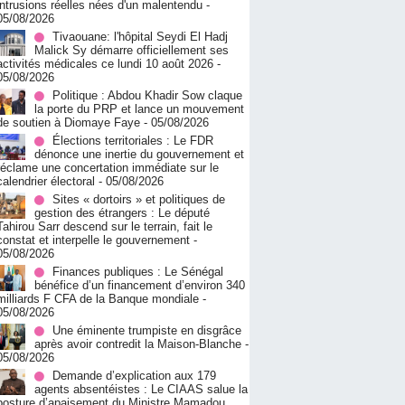
intrusions réelles nées d'un malentendu
-
05/08/2026
Tivaouane: l'hôpital Seydi El Hadj
Malick Sy démarre officiellement ses
activités médicales ce lundi 10 août 2026
-
05/08/2026
Politique : Abdou Khadir Sow claque
la porte du PRP et lance un mouvement
de soutien à Diomaye Faye
- 05/08/2026
Élections territoriales : Le FDR
dénonce une inertie du gouvernement et
réclame une concertation immédiate sur le
calendrier électoral
- 05/08/2026
Sites « dortoirs » et politiques de
gestion des étrangers : Le député
Tahirou Sarr descend sur le terrain, fait le
constat et interpelle le gouvernement
-
05/08/2026
Finances publiques : Le Sénégal
bénéfice d’un financement d’environ 340
milliards F CFA de la Banque mondiale
-
05/08/2026
Une éminente trumpiste en disgrâce
après avoir contredit la Maison-Blanche
-
05/08/2026
Demande d’explication aux 179
agents absentéistes : Le CIAAS salue la
posture d’apaisement du Ministre Mamadou