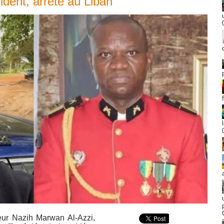
dent, arrêté au Liban
ceur Nazih Marwan Al-Azzi,