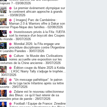
majeure ?
- 03/08/2026
Le premier événement olympique sur
le continent africain approche à grands
pas…
- 03/08/2026
[ Images] Parc de Cambérène :
Maman 2.0 & Warriors offre à Dakar son
premier Pique-Nique des familles
- 02/08/2026
Investisseurs privés à la Fifa: l'UEFA
sort la menace d'un boycott des Coupes
du monde
- 30/07/2026
Mondial 2026: la Fifa engage une
procédure disciplinaire contre l'Argentine
et Leandro Paredes
- 30/07/2026
Culture : le Musée des Civilisations
noires accueille une exposition sur les
costumes de la Chine ancienne
- 30/07/2026
Édition coupe du Maire 2025 à Kolda
: L'ASC Niarry Tally s'adjuge le trophée...
- 30/07/2026
“Un message pathétique”: le patron
de la Liga tacle Infantino après sa lettre
ouverte
- 29/07/2026
Zidane est le nouveau sélectionneur
des Bleus: ce qu’il faut retenir de sa
première prise de parole
- 28/07/2026
Football / Equipe de France: Zinedine