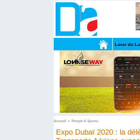
Laser du L
Accueil
>
People & Sports
Expo Dubaï 2020 : la dél