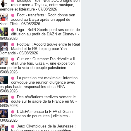
Musique : KAYNAX JOOB signe son
retour avec « Teylu », entre musique,
mémoire et littérature
- 07/08/2026
Foot - transferts : Rodri donne son
accord au Barça après un appel de
Hansi Flick
- 06/08/2026
Liga : BeIN Sports perd ses droits de
diffusion au profit de DAZN et Disney+
-
06/08/2026
Football : Accord trouvé entre le Real
Madrid et le RB Leipzig pour Yan
Diomandé
- 05/08/2026
Culture : Ousmane Dia dévoile « Il
était une fois, Gaza », une exposition
pour porter la voix du peuple palestinien
-
05/08/2026
La pression est maximale: Infantino
convoque une réunion d’urgence avec
les plus hauts responsables de la FIFA
-
05/08/2026
Des révélations tardives sèment le
doute sur le sacre de la France en 98
-
04/08/2026
L’UEFA menace la FIFA et Gianni
Infantino de poursuites judiciaires
-
03/08/2026
Jeux Olympiques de la Jeunesse :
fenêtre ouverte sur une compétition