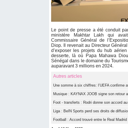
Le point de presse a été conduit pa
ministère Makhtar Lakh qui avai
Commissaire Général de l’Expositi
Diop. Il revenait au Directeur Génér
d’exposer les projets du hub aérie
desserte, là où Papa Mahawa Diouf,
Sénégal dans le domaine du Tourisme 
auparavant 3 millions en 2024.
Autres articles
Une somme à six chiffres: l’UEFA confirme av
Musique : KAYNAX JOOB signe son retour ave
Foot - transferts : Rodri donne son accord a
Liga : BeIN Sports perd ses droits de diffus
Football : Accord trouvé entre le Real Madri