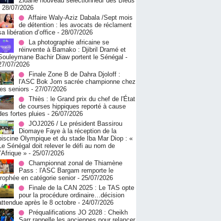
Zidane nouveau sélectionneur des Bleus
- 28/07/2026
Affaire Waly-Aziz Dabala /Sept mois
de détention : les avocats de réclament
sa libération d’office
- 28/07/2026
La photographie africaine se
réinvente à Bamako : Djibril Dramé et
Souleymane Bachir Diaw portent le Sénégal
-
27/07/2026
Finale Zone B de Dahra Djoloff :
l'ASC Bok Jom sacrée championne chez
les seniors
- 27/07/2026
Thiès : le Grand prix du chef de l'État
de courses hippiques reporté à cause
des fortes pluies
- 26/07/2026
JOJ2026 / Le président Bassirou
Diomaye Faye à la réception de la
piscine Olympique et du stade Iba Mar Diop : «
Le Sénégal doit relever le défi au nom de
l’Afrique »
- 25/07/2026
Championnat zonal de Thiamène
Pass : l'ASC Bargam remporte le
trophée en catégorie senior
- 25/07/2026
Finale de la CAN 2025 : Le TAS opte
pour la procédure ordinaire…décision
attendue après le 8 octobre
- 24/07/2026
Préqualifications JO 2028 : Cheikh
Sarr rappelle les anciennes pour relancer