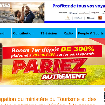
undi
Contribution
Télévision
Radio
People & Sports
égation du ministère du Tourisme et des