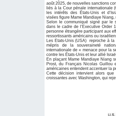
août 2025, de nouvelles sanctions co
liés à la Cour pénale internationale
les intérêts des États-Unis et d’Is
visées figure Mame Mandiaye Niang, m
Selon le communiqué signé par le se
dans le cadre de l’Executive Order 1
personne étrangère participant aux eff
ressortissants américains ou israélie
Les Etats-Unis (USA) reproche à la C
mépris de la souveraineté nationa
internationale de « menace pour la sé
contre les États-Unis et leur allié Israë
En plaçant Mame Mandiaye Niang sur 
Prost, du Français Nicolas Guillou
américaines entendent accentuer la pr
Cette décision intervient alors que
croissantes avec Washington, qui rejet