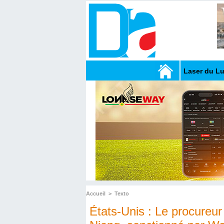
Laser du L
Accueil
>
Texto
États-Unis : Le procureu