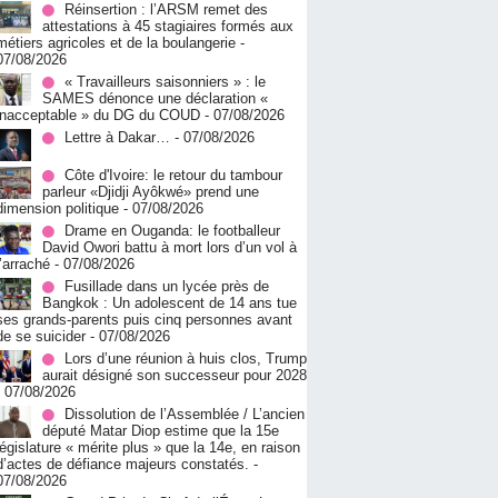
Réinsertion : l’ARSM remet des
attestations à 45 stagiaires formés aux
métiers agricoles et de la boulangerie
-
07/08/2026
« Travailleurs saisonniers » : le
SAMES dénonce une déclaration «
inacceptable » du DG du COUD
- 07/08/2026
Lettre à Dakar…
- 07/08/2026
Côte d'Ivoire: le retour du tambour
parleur «Djidji Ayôkwé» prend une
dimension politique
- 07/08/2026
Drame en Ouganda: le footballeur
David Owori battu à mort lors d’un vol à
l’arraché
- 07/08/2026
Fusillade dans un lycée près de
Bangkok : Un adolescent de 14 ans tue
ses grands-parents puis cinq personnes avant
de se suicider
- 07/08/2026
Lors d’une réunion à huis clos, Trump
aurait désigné son successeur pour 2028
- 07/08/2026
Dissolution de l’Assemblée / L’ancien
député Matar Diop estime que la 15e
législature « mérite plus » que la 14e, en raison
d’actes de défiance majeurs constatés.
-
07/08/2026