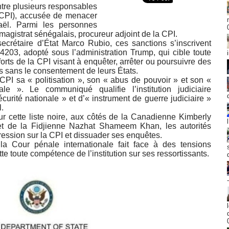
ntre plusieurs responsables
 (CPI), accusée de menacer
raël. Parmi les personnes
agistrat sénégalais, procureur adjoint de la CPI.
crétaire d’État Marco Rubio, ces sanctions s’inscrivent
4203, adopté sous l’administration Trump, qui cible toute
orts de la CPI visant à enquêter, arrêter ou poursuivre des
ns sans le consentement de leurs États.
PI sa « politisation », son « abus de pouvoir » et son «
le ». Le communiqué qualifie l’institution judiciaire
curité nationale » et d’« instrument de guerre judiciaire »
l.
cette liste noire, aux côtés de la Canadienne Kimberly
 et de la Fidjienne Nazhat Shameem Khan, les autorités
ession sur la CPI et dissuader ses enquêtes.
 la Cour pénale internationale fait face à des tensions
te toute compétence de l’institution sur ses ressortissants.