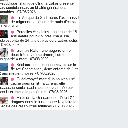
République Islamique d'Iran à Dakar présente
ses condoléances au khalife général des
mourides
- 07/08/2026
En Afrique du Sud, après l’exil massif
de migrants, la pénurie de main-d’œuvre
- 07/08/2026
Parcelles Assainies : un jeune de 18
ans déféré pour viol présumé d’une
adolescente de 14 ans et plusieurs autres délits
- 07/08/2026
Guinaw-Rails : une bagarre entre
deux frères vire au drame, l’aîné
poignardé à mort
- 07/08/2026
Sédhiou : une pirogue chavire sur le
fleuve Casamance, deux enfants de 1 et
2 ans meurent noyés
- 07/08/2026
Guédiawaye/ mort d’un nouveau-né
caché sous un lit : à 17 ans, elle
accouche seule, cache son nouveau-né sous
son lit et risque la perpétuité
- 07/08/2026
Falémé : la Gendarmerie détruit 27
dragues dans la lutte contre l'exploitation
illégale des ressources minières
- 07/08/2026