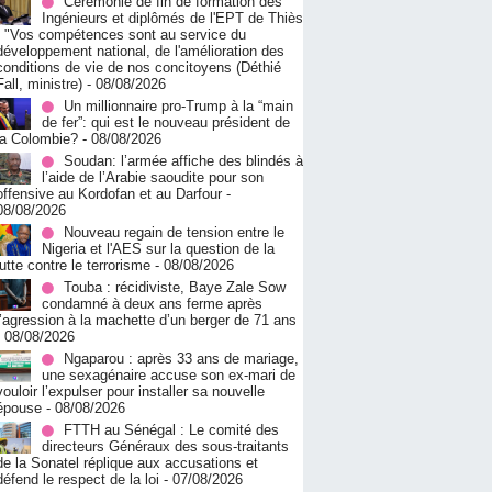
Cérémonie de fin de formation des
Ingénieurs et diplômés de l'EPT de Thiès
: "Vos compétences sont au service du
développement national, de l'amélioration des
conditions de vie de nos concitoyens (Déthié
Fall, ministre)
- 08/08/2026
Un millionnaire pro-Trump à la “main
de fer”: qui est le nouveau président de
la Colombie?
- 08/08/2026
Soudan: l’armée affiche des blindés à
l’aide de l’Arabie saoudite pour son
offensive au Kordofan et au Darfour
-
08/08/2026
Nouveau regain de tension entre le
Nigeria et l'AES sur la question de la
lutte contre le terrorisme
- 08/08/2026
Touba : récidiviste, Baye Zale Sow
condamné à deux ans ferme après
l’agression à la machette d’un berger de 71 ans
- 08/08/2026
Ngaparou : après 33 ans de mariage,
une sexagénaire accuse son ex-mari de
vouloir l’expulser pour installer sa nouvelle
épouse
- 08/08/2026
FTTH au Sénégal : Le comité des
directeurs Généraux des sous-traitants
de la Sonatel réplique aux accusations et
défend le respect de la loi
- 07/08/2026