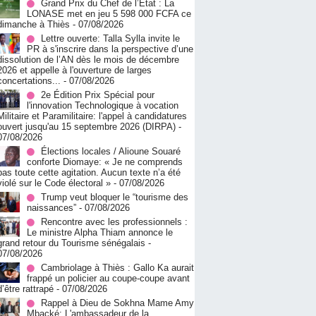
Grand Prix du Chef de l’État : La
LONASE met en jeu 5 598 000 FCFA ce
dimanche à Thiès
- 07/08/2026
Lettre ouverte: Talla Sylla invite le
PR à s'inscrire dans la perspective d’une
dissolution de l’AN dès le mois de décembre
2026 et appelle à l'ouverture de larges
concertations...
- 07/08/2026
2e Édition Prix Spécial pour
l'innovation Technologique à vocation
Militaire et Paramilitaire: l'appel à candidatures
ouvert jusqu'au 15 septembre 2026 (DIRPA)
-
07/08/2026
Élections locales / Alioune Souaré
conforte Diomaye: « Je ne comprends
pas toute cette agitation. Aucun texte n’a été
violé sur le Code électoral »
- 07/08/2026
Trump veut bloquer le “tourisme des
naissances”
- 07/08/2026
Rencontre avec les professionnels :
Le ministre Alpha Thiam annonce le
grand retour du Tourisme sénégalais
-
07/08/2026
Cambriolage à Thiès : Gallo Ka aurait
frappé un policier au coupe-coupe avant
d’être rattrapé
- 07/08/2026
Rappel à Dieu de Sokhna Mame Amy
Mbacké: L'ambassadeur de la