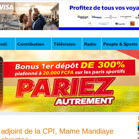
undi
Contribution
Télévision
Radio
People & Sports
r adjoint de la CPI, Mame Mandiaye