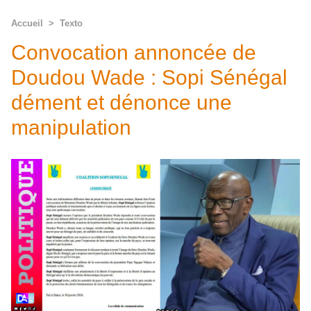
Accueil
>
Texto
Convocation annoncée de
Doudou Wade : Sopi Sénégal
dément et dénonce une
manipulation