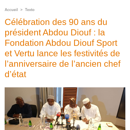
Accueil
>
Texto
Célébration des 90 ans du
président Abdou Diouf : la
Fondation Abdou Diouf Sport
et Vertu lance les festivités de
l’anniversaire de l’ancien chef
d’état