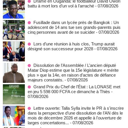
Drame en Ouganda: le footballeur David Owori
battu à mort lors d’un vol à l’arraché
- 07/08/2026
Fusillade dans un lycée près de Bangkok : Un
adolescent de 14 ans tue ses grands-parents puis
cinq personnes avant de se suicider
- 07/08/2026
Lors d’une réunion à huis clos, Trump aurait
désigné son successeur pour 2028
- 07/08/2026
Dissolution de l’Assemblée / L’ancien député
Matar Diop estime que la 15e législature « mérite
plus » que la 14e, en raison d’actes de défiance
majeurs constatés.
- 07/08/2026
Grand Prix du Chef de l’État : La LONASE met
en jeu 5 598 000 FCFA ce dimanche à Thiès
-
07/08/2026
Lettre ouverte: Talla Sylla invite le PR à s'inscrire
dans la perspective d’une dissolution de l’AN dès le
mois de décembre 2026 et appelle à l'ouverture de
larges concertations...
- 07/08/2026