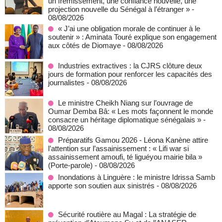
un frémissement, une confiance nouvelle, une
projection nouvelle du Sénégal à l’étranger »
-
08/08/2026
« J’ai une obligation morale de continuer à le
soutenir » : Aminata Touré explique son engagement
aux côtés de Diomaye
- 08/08/2026
Industries extractives : la CJRS clôture deux
jours de formation pour renforcer les capacités des
journalistes
- 08/08/2026
Le ministre Cheikh Niang sur l’ouvrage de
Oumar Demba Bâ: « Les mots façonnent le monde
consacre un héritage diplomatique sénégalais »
-
08/08/2026
Préparatifs Gamou 2026 - Léona Kanène attire
l’attention sur l’assainissement : « Lifi war si
assainissement amoufi, té liguéyou mairie bila »
(Porte-parole)
- 08/08/2026
Inondations à Linguère : le ministre Idrissa Samb
apporte son soutien aux sinistrés
- 08/08/2026
Sécurité routière au Magal : La stratégie de