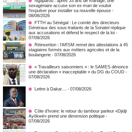
Ngaparou : après 33 ans de mariage, une
sexagénaire accuse son ex-mari de vouloir
l’expulser pour installer sa nouvelle épouse
-
08/08/2026
FTTH au Sénégal : Le comité des directeurs
Généraux des sous-traitants de la Sonatel réplique
aux accusations et défend le respect de la loi
-
07/08/2026
Réinsertion : l’ARSM remet des attestations à 45
stagiaires formés aux métiers agricoles et de la
boulangerie
- 07/08/2026
« Travailleurs saisonniers » : le SAMES dénonce
une déclaration « inacceptable » du DG du COUD
-
07/08/2026
Lettre à Dakar…
- 07/08/2026
Côte d'Ivoire: le retour du tambour parleur «Djidji
Ayôkwé» prend une dimension politique
-
07/08/2026