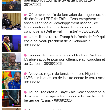
prévention d’Atoumane Sy et de l’ANASER
-
08/08/2026
Cérémonie de fin de formation des Ingénieurs et
diplômés de l'EPT de Thiès : "Vos compétences
sont au service du développement national, de
l'amélioration des conditions de vie de nos
concitoyens (Déthié Fall, ministre)
- 08/08/2026
Un millionnaire pro-Trump à la “main de fer”: qui
est le nouveau président de la Colombie?
-
08/08/2026
Soudan: l’armée affiche des blindés à l’aide de
l’Arabie saoudite pour son offensive au Kordofan et
au Darfour
- 08/08/2026
Nouveau regain de tension entre le Nigeria et
l'AES sur la question de la lutte contre le terrorisme
-
08/08/2026
Touba : récidiviste, Baye Zale Sow condamné à
deux ans ferme après l’agression à la machette d’un
berger de 71 ans
- 08/08/2026