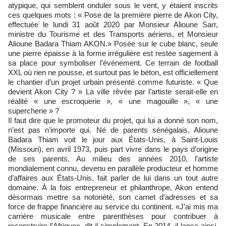
atypique, qui semblent onduler sous le vent, y étaient inscrits
ces quelques mots : « Pose de la première pierre de Akon City,
effectuée le lundi 31 août 2020 par Monsieur Alioune Sarr,
ministre du Tourisme et des Transports aériens, et Monsieur
Alioune Badara Thiam AKON.» Posée sur le cube blanc, seule
une pierre épaisse à la forme irrégulière est restée sagement à
sa place pour symboliser l’événement. Ce terrain de football
XXL où rien ne pousse, et surtout pas le béton, est officiellement
le chantier d’un projet urbain présenté comme futuriste. « Que
devient Akon City ? » La ville rêvée par l’artiste serait-elle en
réalité « une escroquerie », « une magouille », « une
supercherie » ?
Il faut dire que le promoteur du projet, qui lui a donné son nom,
n’est pas n’importe qui. Né de parents sénégalais, Alioune
Badara Thiam voit le jour aux États-Unis, à Saint-Louis
(Missouri), en avril 1973, puis part vivre dans le pays d’origine
de ses parents. Au milieu des années 2010, l’artiste
mondialement connu, devenu en parallèle producteur et homme
d’affaires aux États-Unis, fait parler de lui dans un tout autre
domaine. À la fois entrepreneur et philanthrope, Akon entend
désormais mettre sa notoriété, son carnet d’adresses et sa
force de frappe financière au service du continent. «J’ai mis ma
carrière musicale entre parenthèses pour contribuer à
reconstruire l’Afrique», dit-il simplement. En 2014, il lance ainsi,