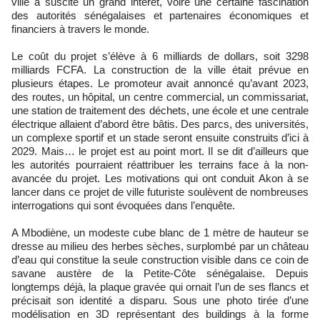
ville a suscité un grand intérêt, voire une certaine fascination
des autorités sénégalaises et partenaires économiques et
financiers à travers le monde.
Le coût du projet s’élève à 6 milliards de dollars, soit 3298
milliards FCFA. La construction de la ville était prévue en
plusieurs étapes. Le promoteur avait annoncé qu’avant 2023,
des routes, un hôpital, un centre commercial, un commissariat,
une station de traitement des déchets, une école et une centrale
électrique allaient d’abord être bâtis. Des parcs, des universités,
un complexe sportif et un stade seront ensuite construits d’ici à
2029. Mais… le projet est au point mort. Il se dit d’ailleurs que
les autorités pourraient réattribuer les terrains face à la non-
avancée du projet. Les motivations qui ont conduit Akon à se
lancer dans ce projet de ville futuriste soulèvent de nombreuses
interrogations qui sont évoquées dans l’enquête.
A Mbodiène, un modeste cube blanc de 1 mètre de hauteur se
dresse au milieu des herbes sèches, surplombé par un château
d’eau qui constitue la seule construction visible dans ce coin de
savane austère de la Petite-Côte sénégalaise. Depuis
longtemps déjà, la plaque gravée qui ornait l’un de ses flancs et
précisait son identité a disparu. Sous une photo tirée d’une
modélisation en 3D représentant des buildings à la forme