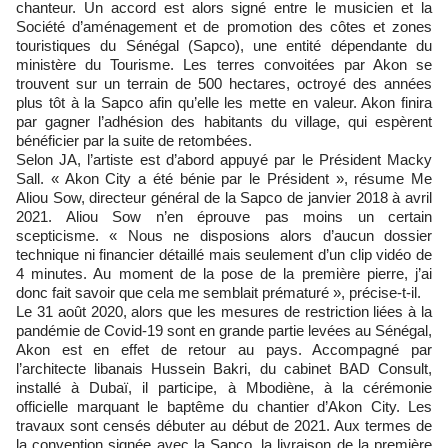
chanteur. Un accord est alors signé entre le musicien et la
Société d’aménagement et de promotion des côtes et zones
touristiques du Sénégal (Sapco), une entité dépendante du
ministère du Tourisme. Les terres convoitées par Akon se
trouvent sur un terrain de 500 hectares, octroyé des années
plus tôt à la Sapco afin qu’elle les mette en valeur. Akon finira
par gagner l’adhésion des habitants du village, qui espèrent
bénéficier par la suite de retombées.
Selon JA, l’artiste est d’abord appuyé par le Président Macky
Sall. « Akon City a été bénie par le Président », résume Me
Aliou Sow, directeur général de la Sapco de janvier 2018 à avril
2021. Aliou Sow n’en éprouve pas moins un certain
scepticisme. « Nous ne disposions alors d’aucun dossier
technique ni financier détaillé mais seulement d’un clip vidéo de
4 minutes. Au moment de la pose de la première pierre, j’ai
donc fait savoir que cela me semblait prématuré », précise-t-il.
Le 31 août 2020, alors que les mesures de restriction liées à la
pandémie de Covid-19 sont en grande partie levées au Sénégal,
Akon est en effet de retour au pays. Accompagné par
l’architecte libanais Hussein Bakri, du cabinet BAD Consult,
installé à Dubaï, il participe, à Mbodiène, à la cérémonie
officielle marquant le baptême du chantier d’Akon City. Les
travaux sont censés débuter au début de 2021. Aux termes de
la convention signée avec la Sapco, la livraison de la première