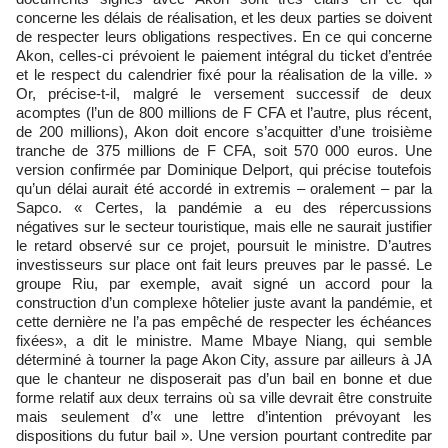
concerne les délais de réalisation, et les deux parties se doivent
de respecter leurs obligations respectives. En ce qui concerne
Akon, celles-ci prévoient le paiement intégral du ticket d’entrée
et le respect du calendrier fixé pour la réalisation de la ville. »
Or, précise-t-il, malgré le versement successif de deux
acomptes (l’un de 800 millions de F CFA et l’autre, plus récent,
de 200 millions), Akon doit encore s’acquitter d’une troisième
tranche de 375 millions de F CFA, soit 570 000 euros. Une
version confirmée par Dominique Delport, qui précise toutefois
qu’un délai aurait été accordé in extremis – oralement – par la
Sapco. « Certes, la pandémie a eu des répercussions
négatives sur le secteur touristique, mais elle ne saurait justifier
le retard observé sur ce projet, poursuit le ministre. D’autres
investisseurs sur place ont fait leurs preuves par le passé. Le
groupe Riu, par exemple, avait signé un accord pour la
construction d’un complexe hôtelier juste avant la pandémie, et
cette dernière ne l’a pas empêché de respecter les échéances
fixées», a dit le ministre. Mame Mbaye Niang, qui semble
déterminé à tourner la page Akon City, assure par ailleurs à JA
que le chanteur ne disposerait pas d’un bail en bonne et due
forme relatif aux deux terrains où sa ville devrait être construite
mais seulement d’« une lettre d’intention prévoyant les
dispositions du futur bail ». Une version pourtant contredite par