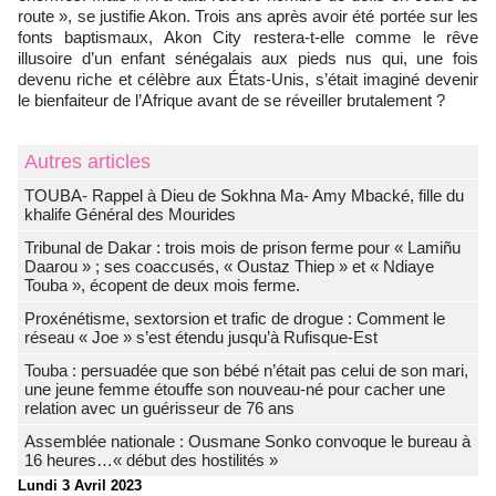
route », se justifie Akon. Trois ans après avoir été portée sur les
fonts baptismaux, Akon City restera-t-elle comme le rêve
illusoire d’un enfant sénégalais aux pieds nus qui, une fois
devenu riche et célèbre aux États-Unis, s’était imaginé devenir
le bienfaiteur de l’Afrique avant de se réveiller brutalement ?
Autres articles
TOUBA- Rappel à Dieu de Sokhna Ma- Amy Mbacké, fille du
khalife Général des Mourides
Tribunal de Dakar : trois mois de prison ferme pour « Lamiñu
Daarou » ; ses coaccusés, « Oustaz Thiep » et « Ndiaye
Touba », écopent de deux mois ferme.
Proxénétisme, sextorsion et trafic de drogue : Comment le
réseau « Joe » s’est étendu jusqu’à Rufisque-Est
Touba : persuadée que son bébé n’était pas celui de son mari,
une jeune femme étouffe son nouveau-né pour cacher une
relation avec un guérisseur de 76 ans
Assemblée nationale : Ousmane Sonko convoque le bureau à
16 heures…« début des hostilités »
Lundi 3 Avril 2023