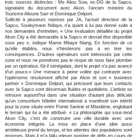
trois sources distinctes : Me Aliou Sow, ex-DG de la Sapco,
signataire du document avec Akon, l’ancien ministre du
Tourisme Alioune Sarr et Dominique Delport.
Sollicité à plusieurs reprises par JA, l’actuel directeur de la
Sapco, Souleymane Ndiaye, n’a quant à lui pas donné suite à
nos demandes d’entretien. « Une évaluation détaillée du projet
Akon City a été demandée à la Sapco et devrait être disponible
sous peu », indique Mame Mbaye Niang. En fonction de ce
qu’elle établira, nous n’hésiterons pas à en tirer les
conséquences. D’autres opérateurs sont intéressés par cette
zone et nous ne prendrons pas le risque de nous faire plomber
par un opérateur, fût-il sénégalais, dont le projet n’a pas avancé
d’un pouce.» Une menace à peine voilée qui contraste avec
l’optimisme résolument affiché par Akon et son « business
partner » Dominique Delport, qui précisent que leurs contacts
avec la Sapco sont désormais fluides et quotidiens. L’artiste se
retrouve aujourd’hui dans une situation d’autant plus délicate
qu’un consortium hôtelier international a manifesté son intérêt
pour la zone située entre Pointe Sarène et Mbodiène, englobant
le terrain qui lui a été attribué. « La philosophie qui sous-tend
Akon City, c’est de construire une ville durable avec une
économie intégrée. La mise en place d’une idée aussi
ambitieuse prend du temps, et les attentes des populations sont
énormes. Mais il m’a fallu relever nombre de défis en cours de