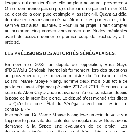
lesquels nul chantier d’une telle ampleur ne saurait prospérer. «
On ne commence pas un projet d’urbanisme par un film en 3 D:
ça, c’est de la com pure et simple », assène-t-il. Quant au délai
de mise en œuvre annoncé par Akon et ses partenaires, il lui
semble tout aussi illusoire. « Pour un tel projet, il faut compter
au minimum cinq années consacrées aux études préalables
avant de pouvoir donner le premier coup de pioche. », a-t-il
précisé.
LES PRÉCISIONS DES AUTORITÉS SÉNÉGALAISES.
En novembre 2022, un député de l’opposition, Bara Gaye
(PDS/Wallu Sénégal), interpellait fermement, lors des questions
au gouvernement, le nouveau ministre du Tourisme et des
Loisirs, Mame Mbaye Niang, nommé deux mois plus tôt à ce
poste qu’il avait déjà occupé entre 2017 et 2019. Évoquant le «
scandale Akon City » aucune avancée n’a été constatée depuis
la pose de la première pierre. Le député s’est montré très direct
: « Qu’est-ce que l’État du Sénégal attend pour résilier ce
contrat-là ? »
Interrogé par JA, Mame Mbaye Niang lève un coin du voile sur
l’apparente passivité des autorités sénégalaises :« Nous avons
demandé à la Sapco une évaluation de ce projet. Les
documents signés avec Akon sont très clairs en ce qui