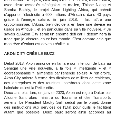
avec deux associés sénégalais et malien, Thione Niang et
Samba Bathily, le projet Akon Lighting Africa, qui prévoit
d’apporter l’électricité à 600 millions d’Africains dans 40 pays
grâce à l’énergie solaire. En juin 2018, il fait naître une
cryptomonnaie, l’Akoin, bien décidé à en faire une devise en
usage en Afrique... et en particulier dans sa ville nouvelle. « Je
savais qu’Akon City serait un énorme défi car il déterminera la
trace que je laisserai en ce bas monde. C’est comme cela que
mon rêve d’enfant est devenu réalité. ».
AKON CITY CRÉE LE BUZZ
Début 2018, Akon annonce en fanfare son intention de bâtir au
Sénégal une ville nouvelle, à la fois « intelligente » et «
écoresponsable », alimentée par l’énergie solaire. A l’en croire,
Akon City attirera à terme des dizaines de milliers de résidents,
des entreprises et des touristes, nombreux dans cette zone
balnéaire qu’est la Petite-côte.
Deux ans plus tard, en janvier 2020, Akon est reçu à Dakar par
Alioune Sarr, alors ministre du Tourisme et des Transports
aériens. Le Président Macky Sall, séduit par le projet, donne
des instructions aux services de l’État pour qu’ils le facilitent
autant que possible. Deux baux seront ainsi accordés au