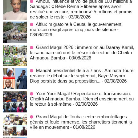
Amour, influence et vol de plus de 100 millions à
Sandaga : « Bébé Réma » libérée après avoir
restitué une voiture, remboursé 5 millions et promis
de solder le reste
- 03/08/2026
Afflux migratoire à Ceuta: le gouvernement
marocain réagit après cinq jours de silence
-
03/08/2026
Grand Magal 2026 : immersion au Daaray Kamil,
le sanctuaire où dort le trésor intellectuel de Cheikh
Ahmadou Bamba
- 03/08/2026
Mandat présidentiel de 5 à 7 ans : Aminata Touré
recadre le débat sur le septennat, Baye Mayoro
Diop persiste dans sa proposition...
- 02/08/2026
Yoor-Yoor Magal / Repentance et transmission:
Cheikh Ahmadou Bamba, l’éternel enseignement ou
le retour à soi-même
- 02/08/2026
Grand Magal de Touba : entre embouteillages
géants et foule immense, les charretiers tiennent la
ville en mouvement
- 01/08/2026