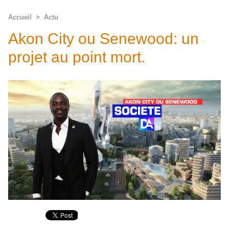
Accueil
>
Actu
Akon City ou Senewood: un
projet au point mort.