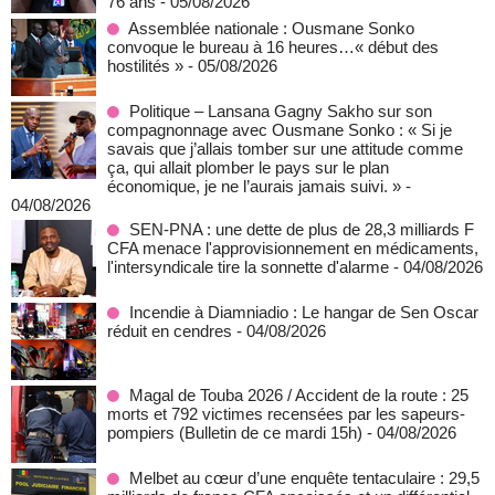
76 ans
- 05/08/2026
Assemblée nationale : Ousmane Sonko
convoque le bureau à 16 heures…« début des
hostilités »
- 05/08/2026
Politique – Lansana Gagny Sakho sur son
compagnonnage avec Ousmane Sonko : « Si je
savais que j’allais tomber sur une attitude comme
ça, qui allait plomber le pays sur le plan
économique, je ne l’aurais jamais suivi. »
-
04/08/2026
SEN-PNA : une dette de plus de 28,3 milliards F
CFA menace l'approvisionnement en médicaments,
l'intersyndicale tire la sonnette d'alarme
- 04/08/2026
Incendie à Diamniadio : Le hangar de Sen Oscar
réduit en cendres
- 04/08/2026
Magal de Touba 2026 / Accident de la route : 25
morts et 792 victimes recensées par les sapeurs-
pompiers (Bulletin de ce mardi 15h)
- 04/08/2026
Melbet au cœur d’une enquête tentaculaire : 29,5