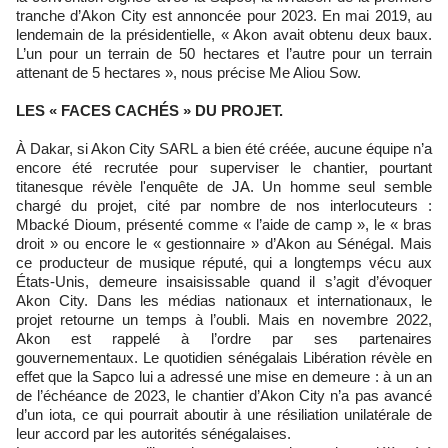
tranche d’Akon City est annoncée pour 2023. En mai 2019, au
lendemain de la présidentielle, « Akon avait obtenu deux baux.
L’un pour un terrain de 50 hectares et l’autre pour un terrain
attenant de 5 hectares », nous précise Me Aliou Sow.
LES « FACES CACHÉS » DU PROJET.
À Dakar, si Akon City SARL a bien été créée, aucune équipe n’a
encore été recrutée pour superviser le chantier, pourtant
titanesque révèle l'enquête de JA. Un homme seul semble
chargé du projet, cité par nombre de nos interlocuteurs :
Mbacké Dioum, présenté comme « l’aide de camp », le « bras
droit » ou encore le « gestionnaire » d’Akon au Sénégal. Mais
ce producteur de musique réputé, qui a longtemps vécu aux
États-Unis, demeure insaisissable quand il s’agit d’évoquer
Akon City. Dans les médias nationaux et internationaux, le
projet retourne un temps à l’oubli. Mais en novembre 2022,
Akon est rappelé à l’ordre par ses partenaires
gouvernementaux. Le quotidien sénégalais Libération révèle en
effet que la Sapco lui a adressé une mise en demeure : à un an
de l’échéance de 2023, le chantier d’Akon City n’a pas avancé
d’un iota, ce qui pourrait aboutir à une résiliation unilatérale de
leur accord par les autorités sénégalaises.