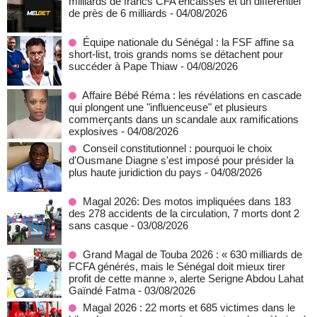
milliards de francs CFA encaissés et un différentiel
de près de 6 milliards
- 04/08/2026
Équipe nationale du Sénégal : la FSF affine sa
short-list, trois grands noms se détachent pour
succéder à Pape Thiaw
- 04/08/2026
Affaire Bébé Réma : les révélations en cascade
qui plongent une "influenceuse" et plusieurs
commerçants dans un scandale aux ramifications
explosives
- 04/08/2026
Conseil constitutionnel : pourquoi le choix
d'Ousmane Diagne s'est imposé pour présider la
plus haute juridiction du pays
- 04/08/2026
Magal 2026: Des motos impliquées dans 183
des 278 accidents de la circulation, 7 morts dont 2
sans casque
- 03/08/2026
Grand Magal de Touba 2026 : « 630 milliards de
FCFA générés, mais le Sénégal doit mieux tirer
profit de cette manne », alerte Serigne Abdou Lahat
Gaïndé Fatma
- 03/08/2026
Magal 2026 : 22 morts et 685 victimes dans le