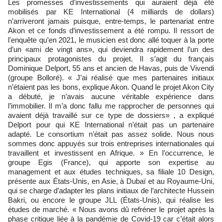
Les promesses d’investissements qui auraient déjà été
mobilisés par KE International (4 milliards de dollars)
n’arriveront jamais puisque, entre-temps, le partenariat entre
Akon et ce fonds d’investissement a été rompu. Il ressort de
l'enquête qu’en 2021, le musicien est donc allé toquer à la porte
d’un «ami de vingt ans», qui deviendra rapidement l’un des
principaux protagonistes du projet. Il s’agit du français
Dominique Delport, 55 ans et ancien de Havas, puis de Vivendi
(groupe Bolloré). « J’ai réalisé que mes partenaires initiaux
n’étaient pas les bons, explique Akon. Quand le projet Akon City
a débuté, je n’avais aucune véritable expérience dans
l’immobilier. Il m’a donc fallu me rapprocher de personnes qui
avaient déjà travaillé sur ce type de dossiers» , a expliqué
Delport pour qui KE International n’était pas un partenaire
adapté. Le consortium n’était pas assez solide. Nous nous
sommes donc appuyés sur trois entreprises internationales qui
travaillent et investissent en Afrique. » En l’occurrence, le
groupe Egis (France), qui apporte son expertise au
management et aux études techniques, sa filiale 10 Design,
présente aux États-Unis, en Asie, à Dubaï et au Royaume-Uni,
qui se charge d’adapter les plans initiaux de l’architecte Hussein
Bakri, ou encore le groupe JLL (États-Unis), qui réalise les
études de marché. « Nous avons dû refréner le projet après la
phase critique liée à la pandémie de Covid-19 car c’était alors