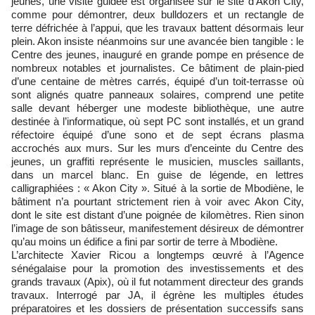
jeunes, une visite guidée est organisée sur le site d’Akon City,
comme pour démontrer, deux bulldozers et un rectangle de
terre défrichée à l’appui, que les travaux battent désormais leur
plein. Akon insiste néanmoins sur une avancée bien tangible : le
Centre des jeunes, inauguré en grande pompe en présence de
nombreux notables et journalistes. Ce bâtiment de plain-pied
d’une centaine de mètres carrés, équipé d’un toit-terrasse où
sont alignés quatre panneaux solaires, comprend une petite
salle devant héberger une modeste bibliothèque, une autre
destinée à l’informatique, où sept PC sont installés, et un grand
réfectoire équipé d’une sono et de sept écrans plasma
accrochés aux murs. Sur les murs d’enceinte du Centre des
jeunes, un graffiti représente le musicien, muscles saillants,
dans un marcel blanc. En guise de légende, en lettres
calligraphiées : « Akon City ». Situé à la sortie de Mbodiène, le
bâtiment n’a pourtant strictement rien à voir avec Akon City,
dont le site est distant d’une poignée de kilomètres. Rien sinon
l’image de son bâtisseur, manifestement désireux de démontrer
qu’au moins un édifice a fini par sortir de terre à Mbodiène.
L’architecte Xavier Ricou a longtemps œuvré à l’Agence
sénégalaise pour la promotion des investissements et des
grands travaux (Apix), où il fut notamment directeur des grands
travaux. Interrogé par JA, il égrène les multiples études
préparatoires et les dossiers de présentation successifs sans