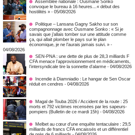
Assemblée nationale : Ousmane Sonko
convoque le bureau à 16 heures…« début des
hostilités »
- 05/08/2026
Politique – Lansana Gagny Sakho sur son
compagnonnage avec Ousmane Sonko : « Si je
savais que j’allais tomber sur une attitude comme
ça, qui allait plomber le pays sur le plan
économique, je ne l’aurais jamais suivi. »
-
04/08/2026
SEN-PNA : une dette de plus de 28,3 milliards F
CFA menace l'approvisionnement en médicaments,
l'intersyndicale tire la sonnette d'alarme
- 04/08/2026
Incendie à Diamniadio : Le hangar de Sen Oscar
réduit en cendres
- 04/08/2026
Magal de Touba 2026 / Accident de la route : 25
morts et 792 victimes recensées par les sapeurs-
pompiers (Bulletin de ce mardi 15h)
- 04/08/2026
Melbet au cœur d’une enquête tentaculaire : 29,5
milliards de francs CFA encaissés et un différentiel
de près de 6 milliards
- 04/08/2026