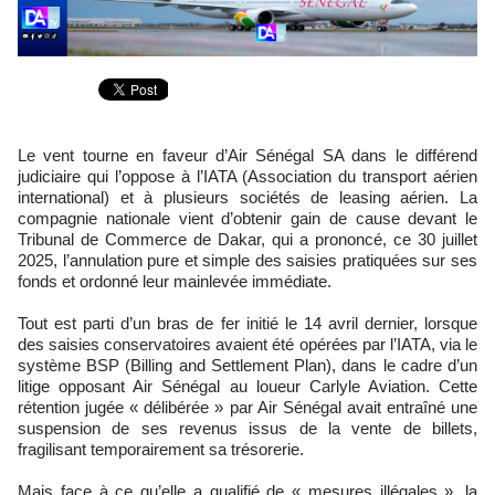
Le vent tourne en faveur d’Air Sénégal SA dans le différend
judiciaire qui l’oppose à l’IATA (Association du transport aérien
international) et à plusieurs sociétés de leasing aérien. La
compagnie nationale vient d’obtenir gain de cause devant le
Tribunal de Commerce de Dakar, qui a prononcé, ce 30 juillet
2025, l’annulation pure et simple des saisies pratiquées sur ses
fonds et ordonné leur mainlevée immédiate.
Tout est parti d’un bras de fer initié le 14 avril dernier, lorsque
des saisies conservatoires avaient été opérées par l’IATA, via le
système BSP (Billing and Settlement Plan), dans le cadre d’un
litige opposant Air Sénégal au loueur Carlyle Aviation. Cette
rétention jugée « délibérée » par Air Sénégal avait entraîné une
suspension de ses revenus issus de la vente de billets,
fragilisant temporairement sa trésorerie.
Mais face à ce qu’elle a qualifié de « mesures illégales », la