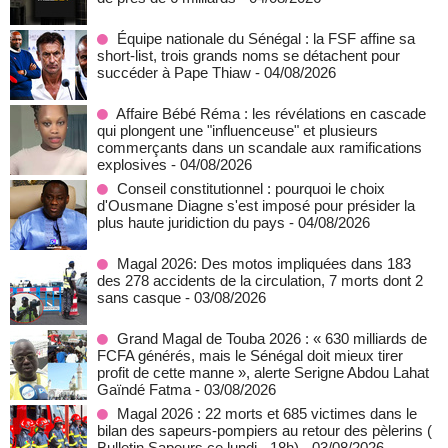
Équipe nationale du Sénégal : la FSF affine sa
short-list, trois grands noms se détachent pour
succéder à Pape Thiaw
- 04/08/2026
Affaire Bébé Réma : les révélations en cascade
qui plongent une "influenceuse" et plusieurs
commerçants dans un scandale aux ramifications
explosives
- 04/08/2026
Conseil constitutionnel : pourquoi le choix
d'Ousmane Diagne s'est imposé pour présider la
plus haute juridiction du pays
- 04/08/2026
Magal 2026: Des motos impliquées dans 183
des 278 accidents de la circulation, 7 morts dont 2
sans casque
- 03/08/2026
Grand Magal de Touba 2026 : « 630 milliards de
FCFA générés, mais le Sénégal doit mieux tirer
profit de cette manne », alerte Serigne Abdou Lahat
Gaïndé Fatma
- 03/08/2026
Magal 2026 : 22 morts et 685 victimes dans le
bilan des sapeurs-pompiers au retour des pèlerins (
Bulletin Sapeurs ce lundi - 18h)
- 03/08/2026