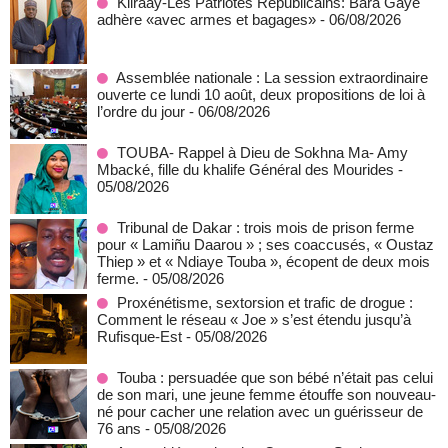
Kiiraay-Les Patriotes Républicains: Bara Gaye
adhère «avec armes et bagages»
- 06/08/2026
Assemblée nationale : La session extraordinaire
ouverte ce lundi 10 août, deux propositions de loi à
l’ordre du jour
- 06/08/2026
TOUBA- Rappel à Dieu de Sokhna Ma- Amy
Mbacké, fille du khalife Général des Mourides
-
05/08/2026
Tribunal de Dakar : trois mois de prison ferme
pour « Lamiñu Daarou » ; ses coaccusés, « Oustaz
Thiep » et « Ndiaye Touba », écopent de deux mois
ferme.
- 05/08/2026
Proxénétisme, sextorsion et trafic de drogue :
Comment le réseau « Joe » s’est étendu jusqu’à
Rufisque-Est
- 05/08/2026
Touba : persuadée que son bébé n’était pas celui
de son mari, une jeune femme étouffe son nouveau-
né pour cacher une relation avec un guérisseur de
76 ans
- 05/08/2026