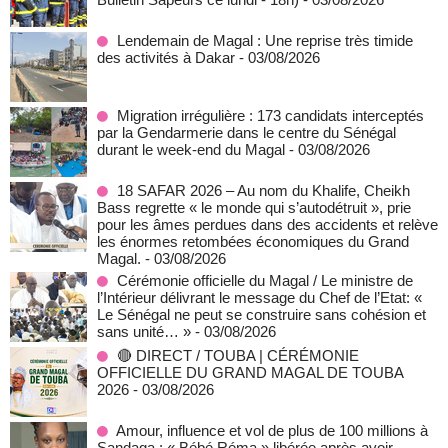
Lendemain de Magal : Une reprise très timide
des activités à Dakar
- 03/08/2026
Migration irrégulière : 173 candidats interceptés
par la Gendarmerie dans le centre du Sénégal
durant le week-end du Magal
- 03/08/2026
18 SAFAR 2026 – Au nom du Khalife, Cheikh
Bass regrette « le monde qui s’autodétruit », prie
pour les âmes perdues dans des accidents et relève
les énormes retombées économiques du Grand
Magal.
- 03/08/2026
Cérémonie officielle du Magal / Le ministre de
l’Intérieur délivrant le message du Chef de l’Etat: «
Le Sénégal ne peut se construire sans cohésion et
sans unité… »
- 03/08/2026
🔴 DIRECT / TOUBA | CÉRÉMONIE
OFFICIELLE DU GRAND MAGAL DE TOUBA
2026
- 03/08/2026
Amour, influence et vol de plus de 100 millions à
Sandaga : « Bébé Réma » libérée après avoir