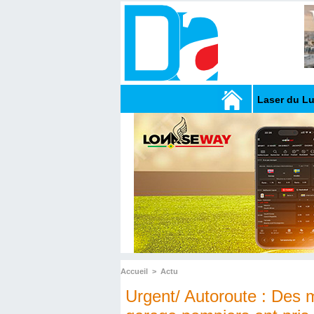
Laser du L
Accueil
>
Actu
Urgent/ Autoroute : Des m