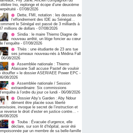
barreaux, Fily Sané, Ancien compagnon du
célèbre Ino, replonge et écope d’une deuxième
perpétuité
- 07/08/2026
Dette, FMI, notation : les dessous de
l’effondrement des IDE au Sénégal…
comment le Sénégal est passé de 3 milliards à
37 millions de dollars
- 07/08/2026
Sindia : le maire Thierno Diagne de
nouveau arrêté, un litige foncier au cœur
de l’enquête
- 07/08/2026
Thiès : une étudiante de 23 ans tue
ses jumeaux nouveau-nés à Médina Fall
- 06/08/2026
Assemblée nationale : Thierno
Alassane Sall accuse Pastef de vouloir
« étouffer » le dossier ASER/AEE Power EPC
-
06/08/2026
Assemblée nationale / Session
extraordinaire: Six commissions
d’enquête à l’ordre du jour ce lundi
- 06/08/2026
Dossier Aby’s Garden : Aby Ndour
dément être placée sous liberté
provisoire, invoque le secret de l’instruction et
se reverse le droit d’ester en justice contre…
-
06/08/2026
Touba : Évacuée d’urgence, elle
déclare, sur son lit d’hôpital, avoir été
empoisonnée par un membre de sa belle-famille