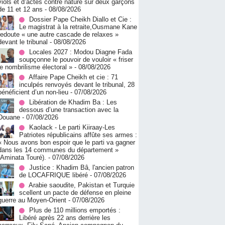
viols et d’actes contre nature sur deux garçons
de 11 et 12 ans
- 08/08/2026
Dossier Pape Cheikh Diallo et Cie :
Le magistrat à la retraite,Ousmane Kane
redoute « une autre cascade de relaxes »
devant le tribunal
- 08/08/2026
Locales 2027 : Modou Diagne Fada
soupçonne le pouvoir de vouloir « friser
le nombrilisme électoral »
- 08/08/2026
Affaire Pape Cheikh et cie : 71
inculpés renvoyés devant le tribunal, 28
bénéficient d’un non-lieu
- 07/08/2026
Libération de Khadim Ba : Les
dessous d’une transaction avec la
Douane
- 07/08/2026
Kaolack - Le parti Kiiraay-Les
Patriotes républicains affûte ses armes :
« Nous avons bon espoir que le parti va gagner
dans les 14 communes du département »
(Aminata Touré).
- 07/08/2026
Justice : Khadim Bâ, l'ancien patron
de LOCAFRIQUE libéré
- 07/08/2026
Arabie saoudite, Pakistan et Turquie
scellent un pacte de défense en pleine
guerre au Moyen-Orient
- 07/08/2026
Plus de 110 millions emportés :
Libéré après 22 ans derrière les