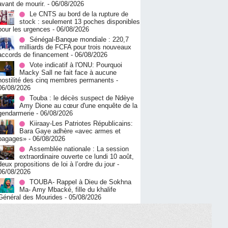
avant de mourir.
- 06/08/2026
Le CNTS au bord de la rupture de
stock : seulement 13 poches disponibles
pour les urgences
- 06/08/2026
Sénégal-Banque mondiale : 220,7
milliards de FCFA pour trois nouveaux
accords de financement
- 06/08/2026
Vote indicatif à l'ONU: Pourquoi
Macky Sall ne fait face à aucune
hostilité des cinq membres permanents
-
06/08/2026
Touba : le décès suspect de Ndèye
Amy Dione au cœur d'une enquête de la
gendarmerie
- 06/08/2026
Kiiraay-Les Patriotes Républicains:
Bara Gaye adhère «avec armes et
bagages»
- 06/08/2026
Assemblée nationale : La session
extraordinaire ouverte ce lundi 10 août,
deux propositions de loi à l’ordre du jour
-
06/08/2026
TOUBA- Rappel à Dieu de Sokhna
Ma- Amy Mbacké, fille du khalife
Général des Mourides
- 05/08/2026