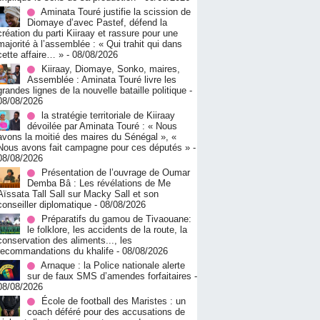
Aminata Touré justifie la scission de
Diomaye d’avec Pastef, défend la
création du parti Kiiraay et rassure pour une
majorité à l’assemblée : « Qui trahit qui dans
cette affaire… »
- 08/08/2026
Kiiraay, Diomaye, Sonko, maires,
Assemblée : Aminata Touré livre les
grandes lignes de la nouvelle bataille politique
-
08/08/2026
la stratégie territoriale de Kiiraay
dévoilée par Aminata Touré : « Nous
avons la moitié des maires du Sénégal », «
Nous avons fait campagne pour ces députés »
-
08/08/2026
Présentation de l’ouvrage de Oumar
Demba Bâ : Les révélations de Me
Aïssata Tall Sall sur Macky Sall et son
conseiller diplomatique
- 08/08/2026
Préparatifs du gamou de Tivaouane:
le folklore, les accidents de la route, la
conservation des aliments..., les
recommandations du khalife
- 08/08/2026
Arnaque : la Police nationale alerte
sur de faux SMS d’amendes forfaitaires
-
08/08/2026
École de football des Maristes : un
coach déféré pour des accusations de