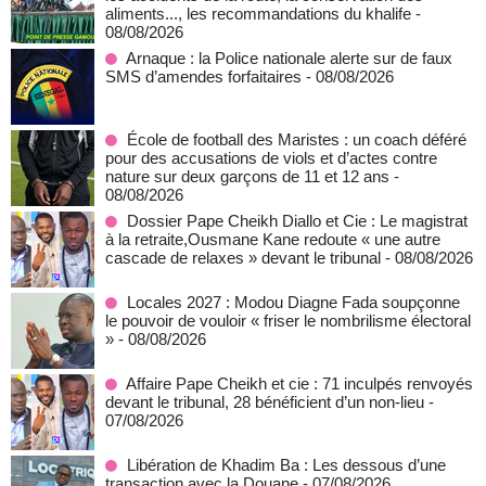
aliments..., les recommandations du khalife
-
08/08/2026
Arnaque : la Police nationale alerte sur de faux
SMS d’amendes forfaitaires
- 08/08/2026
École de football des Maristes : un coach déféré
pour des accusations de viols et d’actes contre
nature sur deux garçons de 11 et 12 ans
-
08/08/2026
Dossier Pape Cheikh Diallo et Cie : Le magistrat
à la retraite,Ousmane Kane redoute « une autre
cascade de relaxes » devant le tribunal
- 08/08/2026
Locales 2027 : Modou Diagne Fada soupçonne
le pouvoir de vouloir « friser le nombrilisme électoral
»
- 08/08/2026
Affaire Pape Cheikh et cie : 71 inculpés renvoyés
devant le tribunal, 28 bénéficient d’un non-lieu
-
07/08/2026
Libération de Khadim Ba : Les dessous d’une
transaction avec la Douane
- 07/08/2026