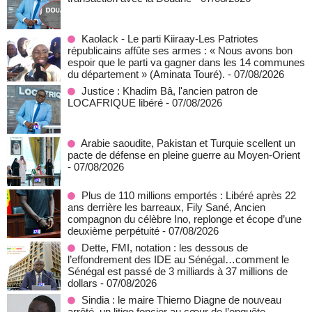
Kaolack - Le parti Kiiraay-Les Patriotes
républicains affûte ses armes : « Nous avons bon
espoir que le parti va gagner dans les 14 communes
du département » (Aminata Touré).
- 07/08/2026
Justice : Khadim Bâ, l'ancien patron de
LOCAFRIQUE libéré
- 07/08/2026
Arabie saoudite, Pakistan et Turquie scellent un
pacte de défense en pleine guerre au Moyen-Orient
- 07/08/2026
Plus de 110 millions emportés : Libéré après 22
ans derrière les barreaux, Fily Sané, Ancien
compagnon du célèbre Ino, replonge et écope d’une
deuxième perpétuité
- 07/08/2026
Dette, FMI, notation : les dessous de
l’effondrement des IDE au Sénégal…comment le
Sénégal est passé de 3 milliards à 37 millions de
dollars
- 07/08/2026
Sindia : le maire Thierno Diagne de nouveau
arrêté, un litige foncier au cœur de l’enquête
-