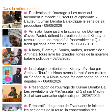
Dans la même rubrique :
Publication de l’ouvrage « Les mots qui
façonnent le monde : Discours et diplomatie » :
L’auteur Oumar Demba Bâ explique le sens de sa
production
- 08/08/2026
Aminata Touré justifie la scission de Diomaye
d’avec Pastef, défend la création du parti Kiiraay et
rassure pour une majorité à l’assemblée : « Qui
trahit qui dans cette affaire… »
- 08/08/2026
Kiiraay, Diomaye, Sonko, maires, Assemblée :
Aminata Touré livre les grandes lignes de la nouvelle
bataille politique
- 08/08/2026
la stratégie territoriale de Kiiraay dévoilée par
Aminata Touré : « Nous avons la moitié des maires
du Sénégal », « Nous avons fait campagne pour ces
députés »
- 08/08/2026
Présentation de l’ouvrage de Oumar Demba Bâ :
Les révélations de Me Aïssata Tall Sall sur Macky
Sall et son conseiller diplomatique
- 08/08/2026
Préparatifs du gamou de Tivaouane: le folklore,
les accidents de la route, la conservation des