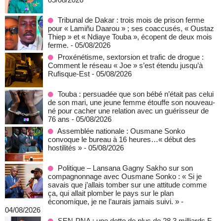
Tribunal de Dakar : trois mois de prison ferme
pour « Lamiñu Daarou » ; ses coaccusés, « Oustaz
Thiep » et « Ndiaye Touba », écopent de deux mois
ferme.
- 05/08/2026
Proxénétisme, sextorsion et trafic de drogue :
Comment le réseau « Joe » s’est étendu jusqu’à
Rufisque-Est
- 05/08/2026
Touba : persuadée que son bébé n’était pas celui
de son mari, une jeune femme étouffe son nouveau-
né pour cacher une relation avec un guérisseur de
76 ans
- 05/08/2026
Assemblée nationale : Ousmane Sonko
convoque le bureau à 16 heures…« début des
hostilités »
- 05/08/2026
Politique – Lansana Gagny Sakho sur son
compagnonnage avec Ousmane Sonko : « Si je
savais que j’allais tomber sur une attitude comme
ça, qui allait plomber le pays sur le plan
économique, je ne l’aurais jamais suivi. »
-
04/08/2026
SEN-PNA : une dette de plus de 28,3 milliards F