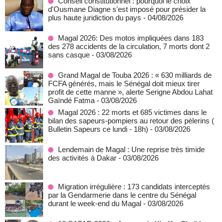
Conseil constitutionnel : pourquoi le choix
d'Ousmane Diagne s'est imposé pour présider la
plus haute juridiction du pays
- 04/08/2026
Magal 2026: Des motos impliquées dans 183
des 278 accidents de la circulation, 7 morts dont 2
sans casque
- 03/08/2026
Grand Magal de Touba 2026 : « 630 milliards de
FCFA générés, mais le Sénégal doit mieux tirer
profit de cette manne », alerte Serigne Abdou Lahat
Gaïndé Fatma
- 03/08/2026
Magal 2026 : 22 morts et 685 victimes dans le
bilan des sapeurs-pompiers au retour des pèlerins (
Bulletin Sapeurs ce lundi - 18h)
- 03/08/2026
Lendemain de Magal : Une reprise très timide
des activités à Dakar
- 03/08/2026
Migration irrégulière : 173 candidats interceptés
par la Gendarmerie dans le centre du Sénégal
durant le week-end du Magal
- 03/08/2026