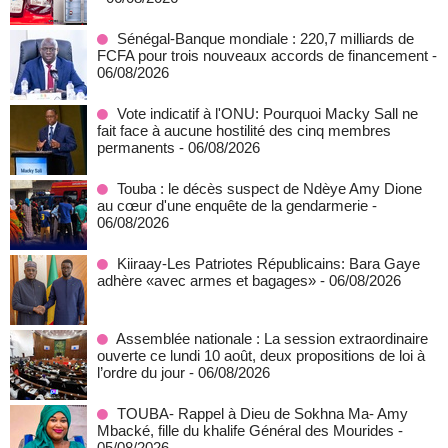
Sénégal-Banque mondiale : 220,7 milliards de
FCFA pour trois nouveaux accords de financement
-
06/08/2026
Vote indicatif à l'ONU: Pourquoi Macky Sall ne
fait face à aucune hostilité des cinq membres
permanents
- 06/08/2026
Touba : le décès suspect de Ndèye Amy Dione
au cœur d'une enquête de la gendarmerie
-
06/08/2026
Kiiraay-Les Patriotes Républicains: Bara Gaye
adhère «avec armes et bagages»
- 06/08/2026
Assemblée nationale : La session extraordinaire
ouverte ce lundi 10 août, deux propositions de loi à
l’ordre du jour
- 06/08/2026
TOUBA- Rappel à Dieu de Sokhna Ma- Amy
Mbacké, fille du khalife Général des Mourides
-
05/08/2026