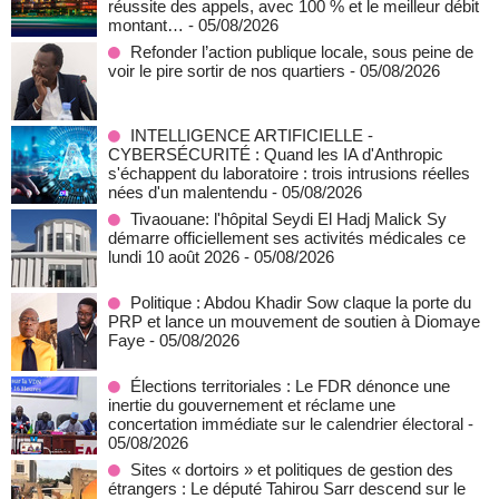
réussite des appels, avec 100 % et le meilleur débit
montant…
- 05/08/2026
Refonder l’action publique locale, sous peine de
voir le pire sortir de nos quartiers
- 05/08/2026
INTELLIGENCE ARTIFICIELLE -
CYBERSÉCURITÉ : Quand les IA d'Anthropic
s'échappent du laboratoire : trois intrusions réelles
nées d'un malentendu
- 05/08/2026
Tivaouane: l'hôpital Seydi El Hadj Malick Sy
démarre officiellement ses activités médicales ce
lundi 10 août 2026
- 05/08/2026
Politique : Abdou Khadir Sow claque la porte du
PRP et lance un mouvement de soutien à Diomaye
Faye
- 05/08/2026
Élections territoriales : Le FDR dénonce une
inertie du gouvernement et réclame une
concertation immédiate sur le calendrier électoral
-
05/08/2026
Sites « dortoirs » et politiques de gestion des
étrangers : Le député Tahirou Sarr descend sur le