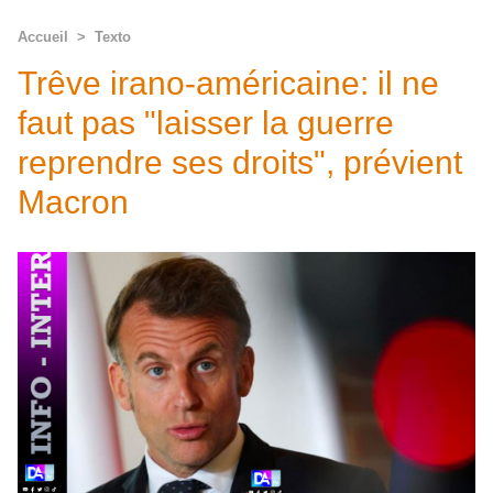
Accueil
>
Texto
Trêve irano-américaine: il ne
faut pas "laisser la guerre
reprendre ses droits", prévient
Macron