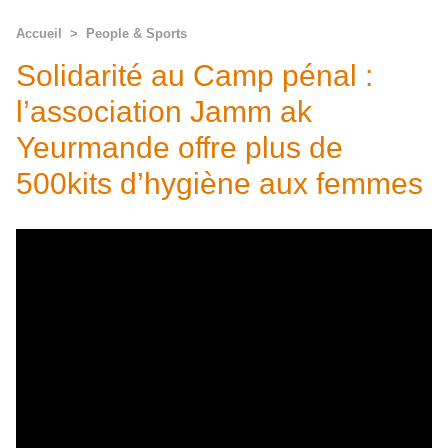
Accueil
>
People & Sports
Solidarité au Camp pénal :
l’association Jamm ak
Yeurmande offre plus de
500kits d’hygiène aux femmes