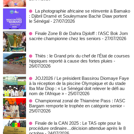
La photographie africaine se réinvente à Bamako
: Djibril Dramé et Souleymane Bachir Diaw portent
le Sénégal
- 27/07/2026
Finale Zone B de Dahra Djoloff : l'ASC Bok Jom
sacrée championne chez les seniors
- 27/07/2026
Thiès : le Grand prix du chef de l'État de courses
hippiques reporté à cause des fortes pluies
-
26/07/2026
JOJ2026 / Le président Bassirou Diomaye Faye
à la réception de la piscine Olympique et du stade
Iba Mar Diop : « Le Sénégal doit relever le défi au
nom de l’Afrique »
- 25/07/2026
Championnat zonal de Thiamène Pass : l'ASC
Bargam remporte le trophée en catégorie senior
-
25/07/2026
Finale de la CAN 2025 : Le TAS opte pour la
procédure ordinaire…décision attendue après le 8
octobre
- 24/07/2026