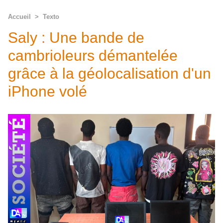
Accueil
>
Texto
Saly : Une bande de
cambrioleurs démantelée
grâce à la géolocalisation d'un
iPhone volé