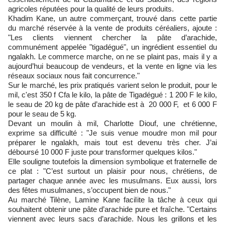
agricoles réputées pour la qualité de leurs produits.
Khadim Kane, un autre commerçant, trouvé dans cette partie
du marché réservée à la vente de produits céréaliers, ajoute :
"Les clients viennent chercher la pâte d’arachide,
communément appelée "tigadégué", un ingrédient essentiel du
ngalakh. Le commerce marche, on ne se plaint pas, mais il y a
aujourd’hui beaucoup de vendeurs, et la vente en ligne via les
réseaux sociaux nous fait concurrence."
Sur le marché, les prix pratiqués varient selon le produit, pour le
mil, c'est 350 f Cfa le kilo, la pâte de Tigadégué : 1 200 F le kilo,
le seau de 20 kg de pâte d’arachide est à 20 000 F, et 6 000 F
pour le seau de 5 kg.
Devant un moulin à mil, Charlotte Diouf, une chrétienne,
exprime sa difficulté : "Je suis venue moudre mon mil pour
préparer le ngalakh, mais tout est devenu très cher. J’ai
déboursé 10 000 F juste pour transformer quelques kilos."
Elle souligne toutefois la dimension symbolique et fraternelle de
ce plat : "C’est surtout un plaisir pour nous, chrétiens, de
partager chaque année avec les musulmans. Eux aussi, lors
des fêtes musulmanes, s’occupent bien de nous."
Au marché Tilène, Lamine Kane facilite la tâche à ceux qui
souhaitent obtenir une pâte d’arachide pure et fraîche. "Certains
viennent avec leurs sacs d’arachide. Nous les grillons et les