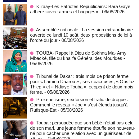
Kiiraay-Les Patriotes Républicains: Bara Gaye
adhère «avec armes et bagages»
- 06/08/2026
Assemblée nationale : La session extraordinaire
ouverte ce lundi 10 août, deux propositions de loi à
l’ordre du jour
- 06/08/2026
TOUBA- Rappel à Dieu de Sokhna Ma- Amy
Mbacké, fille du khalife Général des Mourides
-
05/08/2026
Tribunal de Dakar : trois mois de prison ferme
pour « Lamiñu Daarou » ; ses coaccusés, « Oustaz
Thiep » et « Ndiaye Touba », écopent de deux mois
ferme.
- 05/08/2026
Proxénétisme, sextorsion et trafic de drogue :
Comment le réseau « Joe » s’est étendu jusqu’à
Rufisque-Est
- 05/08/2026
Touba : persuadée que son bébé n’était pas celui
de son mari, une jeune femme étouffe son nouveau-
né pour cacher une relation avec un guérisseur de
76 ans
- 05/08/2026