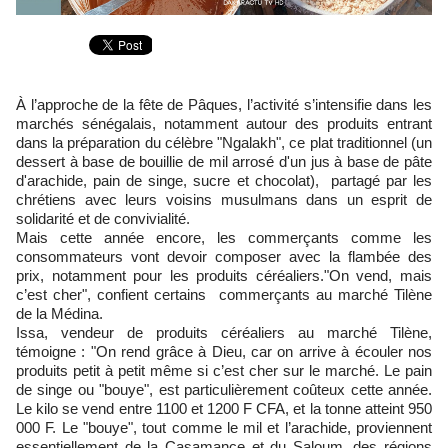
À l’approche de la fête de Pâques, l’activité s’intensifie dans les
marchés sénégalais, notamment autour des produits entrant
dans la préparation du célèbre "Ngalakh", ce plat traditionnel (un
dessert à base de bouillie de mil arrosé d'un jus à base de pâte
d'arachide, pain de singe, sucre et chocolat), partagé par les
chrétiens avec leurs voisins musulmans dans un esprit de
solidarité et de convivialité.
Mais cette année encore, les commerçants comme les
consommateurs vont devoir composer avec la flambée des
prix, notamment pour les produits céréaliers."On vend, mais
c’est cher", confient certains commerçants au marché Tilène
de la Médina.
Issa, vendeur de produits céréaliers au marché Tilène,
témoigne : "On rend grâce à Dieu, car on arrive à écouler nos
produits petit à petit même si c’est cher sur le marché. Le pain
de singe ou "bouye", est particulièrement coûteux cette année.
Le kilo se vend entre 1100 et 1200 F CFA, et la tonne atteint 950
000 F. Le "bouye", tout comme le mil et l’arachide, proviennent
essentiellement de la Casamance et du Saloum, des régions