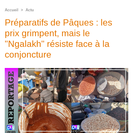
Accueil
>
Actu
Préparatifs de Pâques : les
prix grimpent, mais le
"Ngalakh" résiste face à la
conjoncture