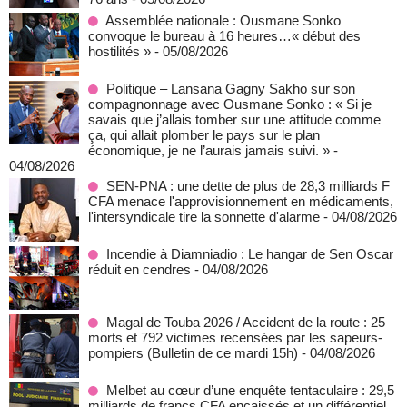
Assemblée nationale : Ousmane Sonko
convoque le bureau à 16 heures…« début des
hostilités »
- 05/08/2026
Politique – Lansana Gagny Sakho sur son
compagnonnage avec Ousmane Sonko : « Si je
savais que j’allais tomber sur une attitude comme
ça, qui allait plomber le pays sur le plan
économique, je ne l’aurais jamais suivi. »
-
04/08/2026
SEN-PNA : une dette de plus de 28,3 milliards F
CFA menace l'approvisionnement en médicaments,
l'intersyndicale tire la sonnette d'alarme
- 04/08/2026
Incendie à Diamniadio : Le hangar de Sen Oscar
réduit en cendres
- 04/08/2026
Magal de Touba 2026 / Accident de la route : 25
morts et 792 victimes recensées par les sapeurs-
pompiers (Bulletin de ce mardi 15h)
- 04/08/2026
Melbet au cœur d’une enquête tentaculaire : 29,5
milliards de francs CFA encaissés et un différentiel