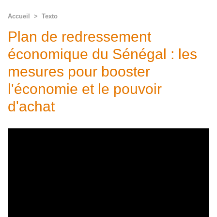
Accueil
>
Texto
Plan de redressement
économique du Sénégal : les
mesures pour booster
l'économie et le pouvoir
d'achat