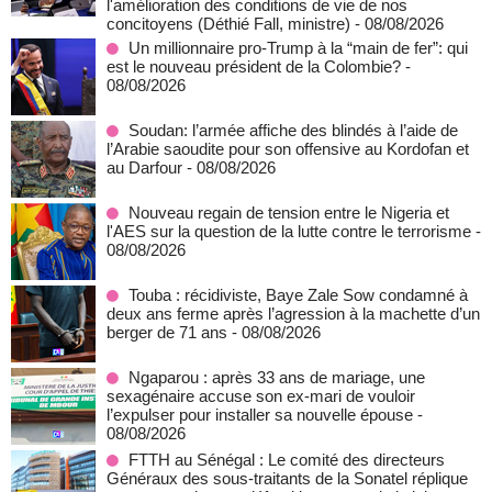
l'amélioration des conditions de vie de nos
concitoyens (Déthié Fall, ministre)
- 08/08/2026
Un millionnaire pro-Trump à la “main de fer”: qui
est le nouveau président de la Colombie?
-
08/08/2026
Soudan: l’armée affiche des blindés à l’aide de
l’Arabie saoudite pour son offensive au Kordofan et
au Darfour
- 08/08/2026
Nouveau regain de tension entre le Nigeria et
l'AES sur la question de la lutte contre le terrorisme
-
08/08/2026
Touba : récidiviste, Baye Zale Sow condamné à
deux ans ferme après l’agression à la machette d’un
berger de 71 ans
- 08/08/2026
Ngaparou : après 33 ans de mariage, une
sexagénaire accuse son ex-mari de vouloir
l’expulser pour installer sa nouvelle épouse
-
08/08/2026
FTTH au Sénégal : Le comité des directeurs
Généraux des sous-traitants de la Sonatel réplique