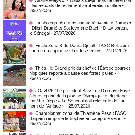
Affaire Waly-Aziz Dabala /Sept mois de détention
: les avocats de réclament sa libération d’office
-
28/07/2026
La photographie africaine se réinvente à Bamako
: Djibril Dramé et Souleymane Bachir Diaw portent
le Sénégal
- 27/07/2026
Finale Zone B de Dahra Djoloff : l'ASC Bok Jom
sacrée championne chez les seniors
- 27/07/2026
Thiès : le Grand prix du chef de l'État de courses
hippiques reporté à cause des fortes pluies
-
26/07/2026
JOJ2026 / Le président Bassirou Diomaye Faye
à la réception de la piscine Olympique et du stade
Iba Mar Diop : « Le Sénégal doit relever le défi au
nom de l’Afrique »
- 25/07/2026
Championnat zonal de Thiamène Pass : l'ASC
Bargam remporte le trophée en catégorie senior
-
25/07/2026