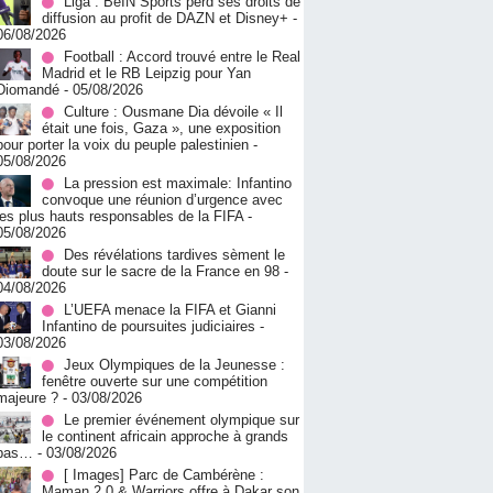
Liga : BeIN Sports perd ses droits de
diffusion au profit de DAZN et Disney+
-
06/08/2026
Football : Accord trouvé entre le Real
Madrid et le RB Leipzig pour Yan
Diomandé
- 05/08/2026
Culture : Ousmane Dia dévoile « Il
était une fois, Gaza », une exposition
pour porter la voix du peuple palestinien
-
05/08/2026
La pression est maximale: Infantino
convoque une réunion d’urgence avec
les plus hauts responsables de la FIFA
-
05/08/2026
Des révélations tardives sèment le
doute sur le sacre de la France en 98
-
04/08/2026
L’UEFA menace la FIFA et Gianni
Infantino de poursuites judiciaires
-
03/08/2026
Jeux Olympiques de la Jeunesse :
fenêtre ouverte sur une compétition
majeure ?
- 03/08/2026
Le premier événement olympique sur
le continent africain approche à grands
pas…
- 03/08/2026
[ Images] Parc de Cambérène :
Maman 2.0 & Warriors offre à Dakar son