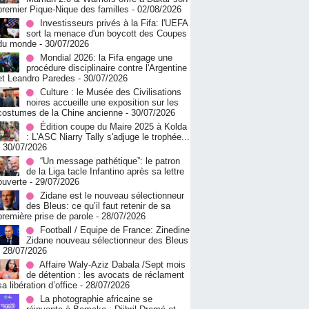
premier Pique-Nique des familles
- 02/08/2026
Investisseurs privés à la Fifa: l'UEFA
sort la menace d'un boycott des Coupes
du monde
- 30/07/2026
Mondial 2026: la Fifa engage une
procédure disciplinaire contre l'Argentine
et Leandro Paredes
- 30/07/2026
Culture : le Musée des Civilisations
noires accueille une exposition sur les
costumes de la Chine ancienne
- 30/07/2026
Édition coupe du Maire 2025 à Kolda
: L'ASC Niarry Tally s'adjuge le trophée...
- 30/07/2026
“Un message pathétique”: le patron
de la Liga tacle Infantino après sa lettre
ouverte
- 29/07/2026
Zidane est le nouveau sélectionneur
des Bleus: ce qu’il faut retenir de sa
première prise de parole
- 28/07/2026
Football / Equipe de France: Zinedine
Zidane nouveau sélectionneur des Bleus
- 28/07/2026
Affaire Waly-Aziz Dabala /Sept mois
de détention : les avocats de réclament
sa libération d’office
- 28/07/2026
La photographie africaine se