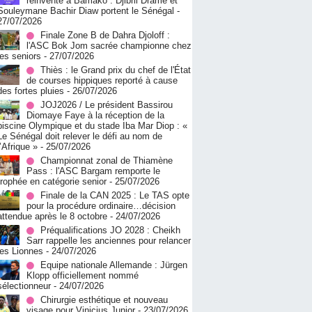
réinvente à Bamako : Djibril Dramé et
Souleymane Bachir Diaw portent le Sénégal
-
27/07/2026
Finale Zone B de Dahra Djoloff :
l'ASC Bok Jom sacrée championne chez
les seniors
- 27/07/2026
Thiès : le Grand prix du chef de l'État
de courses hippiques reporté à cause
des fortes pluies
- 26/07/2026
JOJ2026 / Le président Bassirou
Diomaye Faye à la réception de la
piscine Olympique et du stade Iba Mar Diop : «
Le Sénégal doit relever le défi au nom de
l’Afrique »
- 25/07/2026
Championnat zonal de Thiamène
Pass : l'ASC Bargam remporte le
trophée en catégorie senior
- 25/07/2026
Finale de la CAN 2025 : Le TAS opte
pour la procédure ordinaire…décision
attendue après le 8 octobre
- 24/07/2026
Préqualifications JO 2028 : Cheikh
Sarr rappelle les anciennes pour relancer
les Lionnes
- 24/07/2026
Equipe nationale Allemande : Jürgen
Klopp officiellement nommé
sélectionneur
- 24/07/2026
Chirurgie esthétique et nouveau
visage pour Vinicius Junior
- 23/07/2026