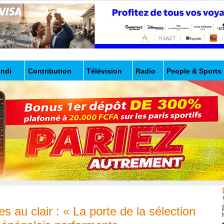
undi
Contribution
Télévision
Radio
People & Sports
 au clair : « La porte de la sélection