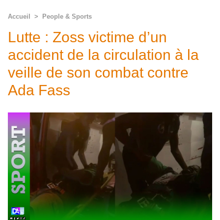
Accueil
>
People & Sports
Lutte : Zoss victime d’un
accident de la circulation à la
veille de son combat contre
Ada Fass