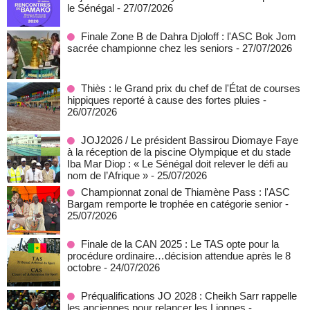
le Sénégal
- 27/07/2026
Finale Zone B de Dahra Djoloff : l'ASC Bok Jom
sacrée championne chez les seniors
- 27/07/2026
Thiès : le Grand prix du chef de l'État de courses
hippiques reporté à cause des fortes pluies
-
26/07/2026
JOJ2026 / Le président Bassirou Diomaye Faye
à la réception de la piscine Olympique et du stade
Iba Mar Diop : « Le Sénégal doit relever le défi au
nom de l’Afrique »
- 25/07/2026
Championnat zonal de Thiamène Pass : l'ASC
Bargam remporte le trophée en catégorie senior
-
25/07/2026
Finale de la CAN 2025 : Le TAS opte pour la
procédure ordinaire…décision attendue après le 8
octobre
- 24/07/2026
Préqualifications JO 2028 : Cheikh Sarr rappelle
les anciennes pour relancer les Lionnes
-