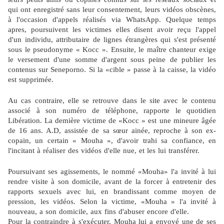
qui ont enregistré sans leur consentement, leurs vidéos obscènes,
à l'occasion d'appels réalisés via WhatsApp. Quelque temps
apres, poursuivent les victimes elles disent avoir reçu l'appel
d'un individu, attributaire de lignes étrangères qui s'est présenté
sous le pseudonyme « Kocc ». Ensuite, le maître chanteur exige
le versement d'une somme d'argent sous peine de publier les
contenus sur Seneporno. Si la «cible » passe à la caisse, la vidéo
est supprimée.
Au cas contraire, elle se retrouve dans le site avec le contenu
associé à son numéro de téléphone, rapporte le quotidien
Libération. La demière victime de «Kocc » est une mineure âgée
de 16 ans. A.D, assistée de sa sœur ainée, reproche à son ex-
copain, un certain « Mouha », d'avoir trahi sa confiance, en
l'incitant à réaliser des vidéos d'elle nue, et les lui transférer.
Poursuivant ses agissements, le nommé «Mouha» l'a invité à lui
rendre visite à son domicile, avant de la forcer à entretenir des
rapports sexuels avec lui, en brandissant comme moyen de
pression, les vidéos. Selon la victime, «Mouha » l'a invité à
nouveau, a son domicile, aux fins d'abuser encore d'elle.
Pour la contraindre à s'exécuter, Mouha lui a envoyé une de ses