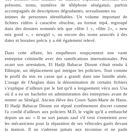
prénoms, noms, numéros de téléphone sénégalais, parfois
accompagnés de descriptions dégradantes, sexualisantes ou
intimes de personnes identifiables. Un volume important de
fichiers vidéos à caractère obscène, au format mp4, regroupé
dans des dossiers nommés tels que «film 1 », «film 2», « new
mix good », « newgirl », ou encore des
noms associés à des
dates et horaires précis y a été également relevé.
Dans cette affaire, les enquêteurs soupçonnent une vaste
entreprise criminelle avec des ramifications internationales. Peu
avant son arrestation, El Hadji Babacar Dioum s'était rendu à
Ethiopie, un déplacement qui intrigue les policiers. Tout comme
le profil du mis en cause qui a grandi dans une famille aisée.
L'usage de l'Anglais dans la dénomination de certains fichiers
s’explique d’ailleurs par le fait qu'il a
longuement vécu aux Usa
où il a eu un bachelor en administration des entreprises avant de
rentrer au Sénégal. Ancien élève des Cours Saint-Marie de Hann,
El Hadji Babacar Dioum est réputé extrêmement discret comme
l'a confié d'ailleurs aux policiers M.D, le vigile qu'il a embauché
depuis un an: « Il ne sort jamais sauf s'il veut s'entretenir avec
les mécaniciens pour la réparation de ses véhicules garés devant
la maison. Il ne s'adresse jamais aux inconnus et ne parle