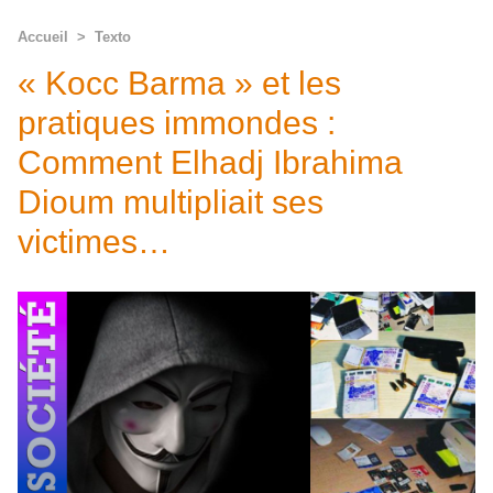
Accueil
>
Texto
« Kocc Barma » et les
pratiques immondes :
Comment Elhadj Ibrahima
Dioum multipliait ses
victimes…