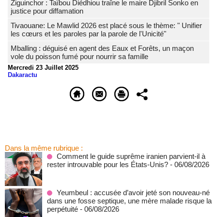
Ziguinchor : Taïbou Diédhiou traîne le maire Djibril Sonko en
justice pour diffamation
Tivaouane: Le Mawlid 2026 est placé sous le thème: " Unifier
les cœurs et les paroles par la parole de l'Unicité"
Mballing : déguisé en agent des Eaux et Forêts, un maçon
vole du poisson fumé pour nourrir sa famille
Mercredi 23 Juillet 2025
Dakaractu
Dans la même rubrique :
Comment le guide suprême iranien parvient-il à
rester introuvable pour les États-Unis?
- 06/08/2026
Yeumbeul : accusée d’avoir jeté son nouveau-né
dans une fosse septique, une mère malade risque la
perpétuité
- 06/08/2026