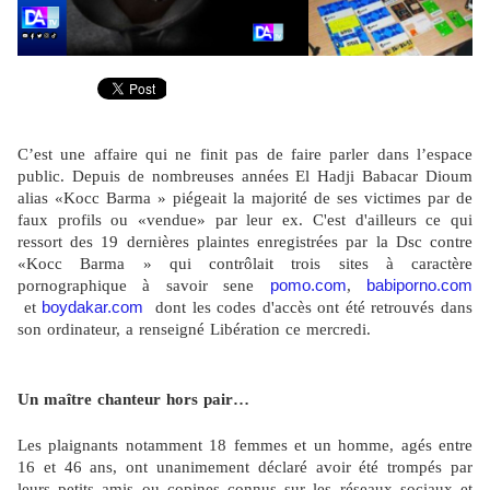
C’est une affaire qui ne finit pas de faire parler dans l’espace
public. Depuis de nombreuses années El Hadji Babacar Dioum
alias «Kocc Barma » piégeait la majorité de ses victimes par de
faux profils ou «vendue» par leur ex. C'est d'ailleurs ce qui
ressort des 19 dernières plaintes enregistrées par la Dsc contre
«Kocc Barma » qui contrôlait trois sites à caractère
pomo.com
babiporno.com
pornographique à savoir sene
,
boydakar.com
et
dont les codes d'accès ont été retrouvés dans
son ordinateur, a renseigné Libération ce mercredi.
Un maître chanteur hors pair…
Les plaignants notamment 18 femmes et un homme, agés entre
16 et 46 ans, ont unanimement déclaré avoir été trompés par
leurs petits amis ou copines connus sur les réseaux sociaux et