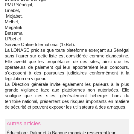
PMU Sénégal,
Linebet,
Mojabet,
Melbet,
Megalink,
Betsama,
LPbet et
Service Online International (1xBet).
La LONASE précise que toute plateforme exerçant au Sénégal
sans figurer sur cette liste est considérée comme clandestine.
Elle avertit que les propriétaires de ces sites, ainsi que les
opérateurs de paiement qui leur apporteraient leur concours,
s'exposent à des poursuites judiciaires conformément à la
législation en vigueur.
La Direction générale invite également les parieurs à la plus
grande vigilance face aux plateformes non autorisées. Elle
souligne que ces sites, généralement hébergés hors du
territoire national, présentent des risques importants en matière
de sécurité et peuvent exposer les utilisateurs à des arnaques.
Autres articles
Éducation : Dakar et la Banque mondiale resserrent leur