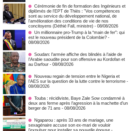
Cérémonie de fin de formation des Ingénieurs et
diplômés de l'EPT de Thiès : "Vos compétences
sont au service du développement national, de
l'amélioration des conditions de vie de nos
concitoyens (Déthié Fall, ministre)
- 08/08/2026
Un millionnaire pro-Trump à la “main de fer”: qui
est le nouveau président de la Colombie?
-
08/08/2026
Soudan: l’armée affiche des blindés à l’aide de
l’Arabie saoudite pour son offensive au Kordofan et
au Darfour
- 08/08/2026
Nouveau regain de tension entre le Nigeria et
l'AES sur la question de la lutte contre le terrorisme
-
08/08/2026
Touba : récidiviste, Baye Zale Sow condamné à
deux ans ferme après l’agression à la machette d’un
berger de 71 ans
- 08/08/2026
Ngaparou : après 33 ans de mariage, une
sexagénaire accuse son ex-mari de vouloir
l’expulser pour installer sa nouvelle épouse
-