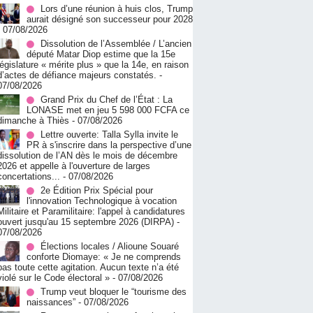
Lors d’une réunion à huis clos, Trump
aurait désigné son successeur pour 2028
- 07/08/2026
Dissolution de l’Assemblée / L’ancien
député Matar Diop estime que la 15e
législature « mérite plus » que la 14e, en raison
d’actes de défiance majeurs constatés.
-
07/08/2026
Grand Prix du Chef de l’État : La
LONASE met en jeu 5 598 000 FCFA ce
dimanche à Thiès
- 07/08/2026
Lettre ouverte: Talla Sylla invite le
PR à s'inscrire dans la perspective d’une
dissolution de l’AN dès le mois de décembre
2026 et appelle à l'ouverture de larges
concertations...
- 07/08/2026
2e Édition Prix Spécial pour
l'innovation Technologique à vocation
Militaire et Paramilitaire: l'appel à candidatures
ouvert jusqu'au 15 septembre 2026 (DIRPA)
-
07/08/2026
Élections locales / Alioune Souaré
conforte Diomaye: « Je ne comprends
pas toute cette agitation. Aucun texte n’a été
violé sur le Code électoral »
- 07/08/2026
Trump veut bloquer le “tourisme des
naissances”
- 07/08/2026