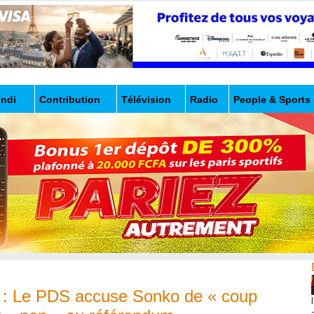
undi
Contribution
Télévision
Radio
People & Sports
le : Le PDS accuse Sonko de « coup