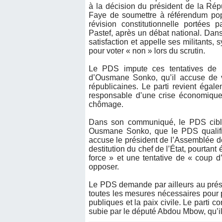
à la décision du président de la Ré
Faye de soumettre à référendum popu
révision constitutionnelle portée
Pastef, après un débat national. Dans
satisfaction et appelle ses militants
pour voter « non » lors du scrutin.
Le PDS impute ces tentatives de ré
d’Ousmane Sonko, qu’il accuse de vo
républicaines. Le parti revient égal
responsable d’une crise économique e
chômage.
Dans son communiqué, le PDS cible
Ousmane Sonko, que le PDS qualifie d
accuse le président de l’Assemblée de 
destitution du chef de l’État, pourtant
force » et une tentative de « coup d’
opposer.
Le PDS demande par ailleurs au prési
toutes les mesures nécessaires pour pr
publiques et la paix civile. Le parti
subie par le député Abdou Mbow, qu’il