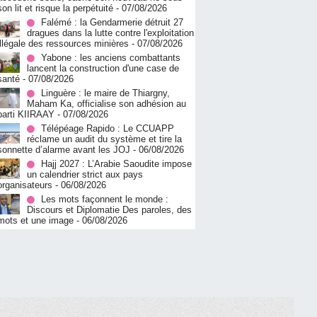
son lit et risque la perpétuité
- 07/08/2026
Falémé : la Gendarmerie détruit 27
dragues dans la lutte contre l'exploitation
illégale des ressources minières
- 07/08/2026
Yabone : les anciens combattants
lancent la construction d'une case de
santé
- 07/08/2026
Linguère : le maire de Thiargny,
Maham Ka, officialise son adhésion au
parti KIIRAAY
- 07/08/2026
Télépéage Rapido : Le CCUAPP
réclame un audit du système et tire la
sonnette d’alarme avant les JOJ
- 06/08/2026
Hajj 2027 : L’Arabie Saoudite impose
un calendrier strict aux pays
organisateurs
- 06/08/2026
Les mots façonnent le monde :
Discours et Diplomatie Des paroles, des
mots et une image
- 06/08/2026