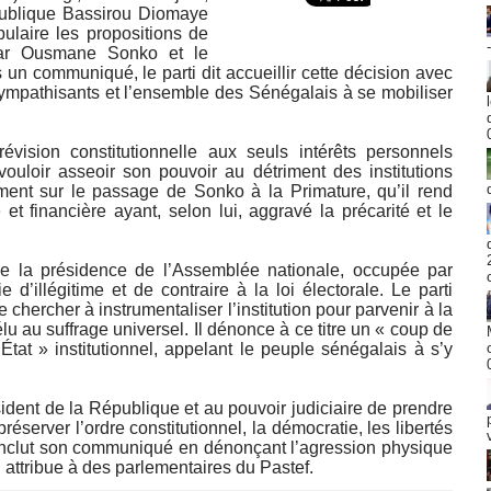
publique Bassirou Diomaye
laire les propositions de
s par Ousmane Sonko et le
 un communiqué, le parti dit accueillir cette décision avec
, sympathisants et l’ensemble des Sénégalais à se mobiliser
vision constitutionnelle aux seuls intérêts personnels
uloir asseoir son pouvoir au détriment des institutions
ement sur le passage de Sonko à la Primature, qu’il rend
t financière ayant, selon lui, aggravé la précarité et le
 la présidence de l’Assemblée nationale, occupée par
’illégitime et de contraire à la loi électorale. Le parti
chercher à instrumentaliser l’institution pour parvenir à la
 élu au suffrage universel. Il dénonce à ce titre un « coup de
État » institutionnel, appelant le peuple sénégalais à s’y
dent de la République et au pouvoir judiciaire de prendre
éserver l’ordre constitutionnel, la démocratie, les libertés
 conclut son communiqué en dénonçant l’agression physique
 attribue à des parlementaires du Pastef.