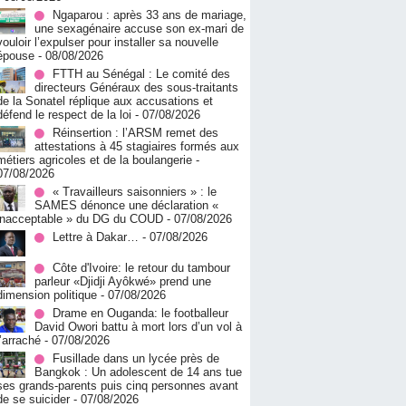
Ngaparou : après 33 ans de mariage,
une sexagénaire accuse son ex-mari de
vouloir l’expulser pour installer sa nouvelle
épouse
- 08/08/2026
FTTH au Sénégal : Le comité des
directeurs Généraux des sous-traitants
de la Sonatel réplique aux accusations et
défend le respect de la loi
- 07/08/2026
Réinsertion : l’ARSM remet des
attestations à 45 stagiaires formés aux
métiers agricoles et de la boulangerie
-
07/08/2026
« Travailleurs saisonniers » : le
SAMES dénonce une déclaration «
inacceptable » du DG du COUD
- 07/08/2026
Lettre à Dakar…
- 07/08/2026
Côte d'Ivoire: le retour du tambour
parleur «Djidji Ayôkwé» prend une
dimension politique
- 07/08/2026
Drame en Ouganda: le footballeur
David Owori battu à mort lors d’un vol à
l’arraché
- 07/08/2026
Fusillade dans un lycée près de
Bangkok : Un adolescent de 14 ans tue
ses grands-parents puis cinq personnes avant
de se suicider
- 07/08/2026