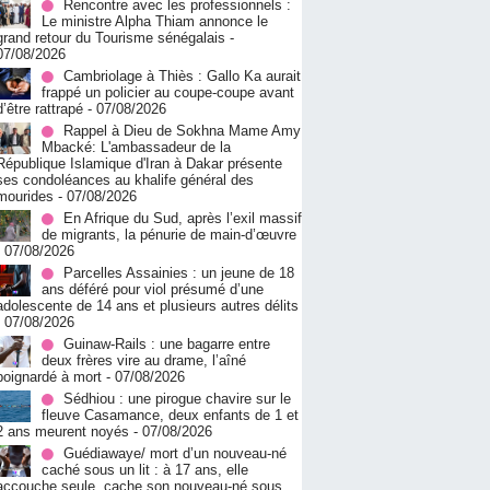
Rencontre avec les professionnels :
Le ministre Alpha Thiam annonce le
grand retour du Tourisme sénégalais
-
07/08/2026
Cambriolage à Thiès : Gallo Ka aurait
frappé un policier au coupe-coupe avant
d’être rattrapé
- 07/08/2026
Rappel à Dieu de Sokhna Mame Amy
Mbacké: L'ambassadeur de la
République Islamique d'Iran à Dakar présente
ses condoléances au khalife général des
mourides
- 07/08/2026
En Afrique du Sud, après l’exil massif
de migrants, la pénurie de main-d’œuvre
- 07/08/2026
Parcelles Assainies : un jeune de 18
ans déféré pour viol présumé d’une
adolescente de 14 ans et plusieurs autres délits
- 07/08/2026
Guinaw-Rails : une bagarre entre
deux frères vire au drame, l’aîné
poignardé à mort
- 07/08/2026
Sédhiou : une pirogue chavire sur le
fleuve Casamance, deux enfants de 1 et
2 ans meurent noyés
- 07/08/2026
Guédiawaye/ mort d’un nouveau-né
caché sous un lit : à 17 ans, elle
accouche seule, cache son nouveau-né sous