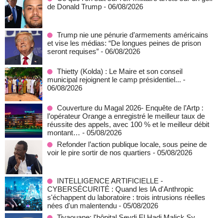
de Donald Trump
- 06/08/2026
Trump nie une pénurie d’armements américains
et vise les médias: “De longues peines de prison
seront requises”
- 06/08/2026
‎Thietty (Kolda) : Le Maire et son conseil
municipal rejoignent le camp présidentiel...
-
06/08/2026
Couverture du Magal 2026- Enquête de l’Artp :
l’opérateur Orange a enregistré le meilleur taux de
réussite des appels, avec 100 % et le meilleur débit
montant…
- 05/08/2026
Refonder l’action publique locale, sous peine de
voir le pire sortir de nos quartiers
- 05/08/2026
INTELLIGENCE ARTIFICIELLE -
CYBERSÉCURITÉ : Quand les IA d'Anthropic
s'échappent du laboratoire : trois intrusions réelles
nées d'un malentendu
- 05/08/2026
Tivaouane: l'hôpital Seydi El Hadj Malick Sy