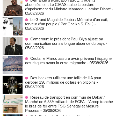
Demande d’explication aux 179 agents
absentéistes : Le CIAAS salue la posture
d’apaisement du Ministre Mamadou Lamine Dianté
-
05/08/2026
Le Grand Magal de Touba : Mémoire d’un exil,
ferveur d’un peuple ( Par Cheikh S. Fall )
-
05/08/2026
Cameroun: le président Paul Biya ajuste sa
communication sur sa longue absence du pays
-
05/08/2026
Ceuta: le Maroc assure avoir prévenu l'Espagne
des risques avant la crise migratoire
- 05/08/2026
Des hackers utilisent une faille de l’IA pour
dérober 130 millions de dollars en bitcoins
-
05/08/2026
Réseau de transport en commun de Dakar /
Marché de 6,389 milliards de FCFA : l’Arcop tranche
le bras de fer entre TSG Sénégal et Mesure
Process
- 05/08/2026