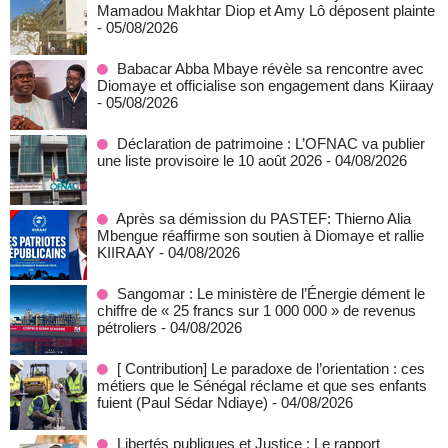
Mamadou Makhtar Diop et Amy Lô déposent plainte
- 05/08/2026
Babacar Abba Mbaye révèle sa rencontre avec
Diomaye et officialise son engagement dans Kiiraay
- 05/08/2026
Déclaration de patrimoine : L’OFNAC va publier
une liste provisoire le 10 août 2026
- 04/08/2026
Après sa démission du PASTEF: Thierno Alia
Mbengue réaffirme son soutien à Diomaye et rallie
KIIRAAY
- 04/08/2026
Sangomar : Le ministère de l’Énergie dément le
chiffre de « 25 francs sur 1 000 000 » de revenus
pétroliers
- 04/08/2026
[ Contribution] Le paradoxe de l’orientation : ces
métiers que le Sénégal réclame et que ses enfants
fuient (Paul Sédar Ndiaye)
- 04/08/2026
Libertés publiques et Justice : Le rapport