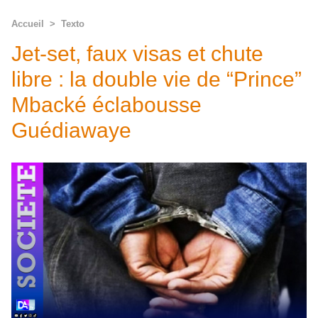
Accueil
>
Texto
Jet-set, faux visas et chute
libre : la double vie de “Prince”
Mbacké éclabousse
Guédiawaye