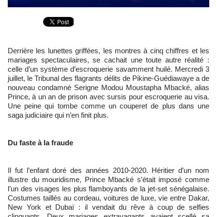
Derrière les lunettes griffées, les montres à cinq chiffres et les
mariages spectaculaires, se cachait une toute autre réalité :
celle d’un système d’escroquerie savamment huilé. Mercredi 3
juillet, le Tribunal des flagrants délits de Pikine-Guédiawaye a de
nouveau condamné Serigne Modou Moustapha Mbacké, alias
Prince, à un an de prison avec sursis pour escroquerie au visa.
Une peine qui tombe comme un couperet de plus dans une
saga judiciaire qui n’en finit plus.
Du faste à la fraude
Il fut l’enfant doré des années 2010-2020. Héritier d’un nom
illustre du mouridisme, Prince Mbacké s’était imposé comme
l’un des visages les plus flamboyants de la jet-set sénégalaise.
Costumes taillés au cordeau, voitures de luxe, vie entre Dakar,
New York et Dubaï : il vendait du rêve à coup de selfies
clinquants. Deux mariages extravagants avaient scellé sa