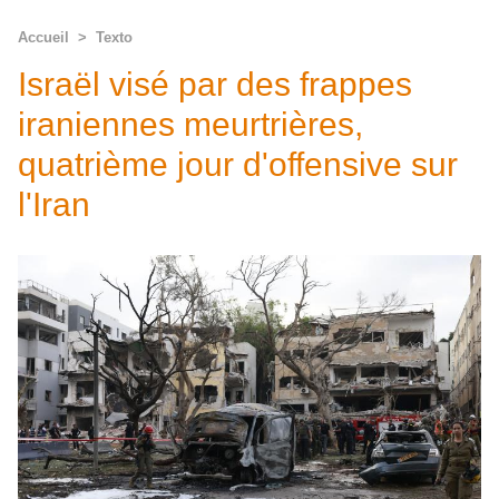
Accueil
>
Texto
Israël visé par des frappes
iraniennes meurtrières,
quatrième jour d'offensive sur
l'Iran