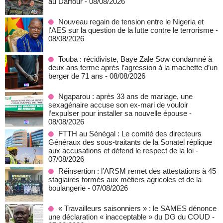
au Darfour
- 08/08/2026
Nouveau regain de tension entre le Nigeria et
l'AES sur la question de la lutte contre le terrorisme
-
08/08/2026
Touba : récidiviste, Baye Zale Sow condamné à
deux ans ferme après l’agression à la machette d’un
berger de 71 ans
- 08/08/2026
Ngaparou : après 33 ans de mariage, une
sexagénaire accuse son ex-mari de vouloir
l’expulser pour installer sa nouvelle épouse
-
08/08/2026
FTTH au Sénégal : Le comité des directeurs
Généraux des sous-traitants de la Sonatel réplique
aux accusations et défend le respect de la loi
-
07/08/2026
Réinsertion : l’ARSM remet des attestations à 45
stagiaires formés aux métiers agricoles et de la
boulangerie
- 07/08/2026
« Travailleurs saisonniers » : le SAMES dénonce
une déclaration « inacceptable » du DG du COUD
-