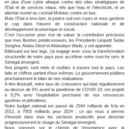
en plus d’une cyber attaque contre des sites stratégiques de
l’Etat et de services vitaux, tels que l’eau et l’électricité, et un
attentat mortel au cocktail Molotov contre un bus.
Mais l’Etat a tenu bon, la justice suit son cours et nous gardons
le cap dans l’œuvre de construction nationale et de
développement économique et social.
C’est l’occasion pour moi de saluer la contribution précieuse
que mes illustres prédécesseurs, les Présidents Léopold Sedar
Senghor, Abdou Diouf et Abdoulaye Wade, y ont apportée.
Bâtissant sur leur legs, j’ai engagé avec vous la transformation
structurelle de notre pays pour accélérer notre marche vers le
Sénégal émergent.
Nos progrès sont réels et visibles à travers tout le pays. Les
faits et chiffres parlent d’eux-mêmes. Le gouvernement publiera
prochainement le bilan de nos réalisations.
A titre illustratif, notre taux de croissance qui était régulièrement
au-dessus de 6% avant la pandémie de COVID-19, est projeté
à 9,2% avec l’exploitation prochaine de nos ressources
gazières et pétrolières.
Notre budget national est passé de 2344 milliards de fcfa en
2012, à 7003 milliards pour 2024 ; ce qui nous a permis
d’investir dans tous les secteurs productifs pour dessiner
progressivement le visage du Sénégal émergent.
Nous sommes sur le chemin de l’émergence avec la