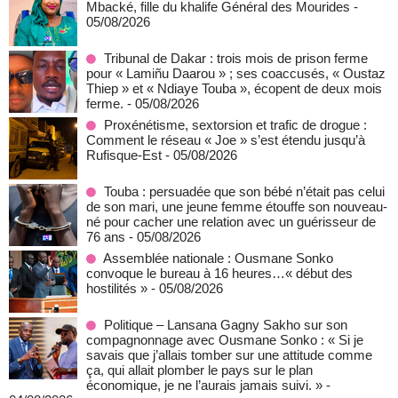
Mbacké, fille du khalife Général des Mourides
-
05/08/2026
Tribunal de Dakar : trois mois de prison ferme
pour « Lamiñu Daarou » ; ses coaccusés, « Oustaz
Thiep » et « Ndiaye Touba », écopent de deux mois
ferme.
- 05/08/2026
Proxénétisme, sextorsion et trafic de drogue :
Comment le réseau « Joe » s’est étendu jusqu’à
Rufisque-Est
- 05/08/2026
Touba : persuadée que son bébé n’était pas celui
de son mari, une jeune femme étouffe son nouveau-
né pour cacher une relation avec un guérisseur de
76 ans
- 05/08/2026
Assemblée nationale : Ousmane Sonko
convoque le bureau à 16 heures…« début des
hostilités »
- 05/08/2026
Politique – Lansana Gagny Sakho sur son
compagnonnage avec Ousmane Sonko : « Si je
savais que j’allais tomber sur une attitude comme
ça, qui allait plomber le pays sur le plan
économique, je ne l’aurais jamais suivi. »
-