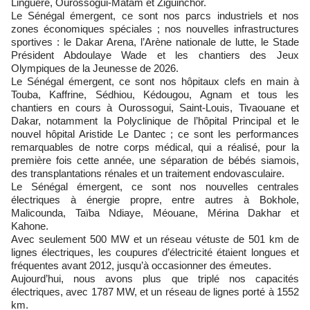
Linguère, Ourossogui-Matam et Ziguinchor.
Le Sénégal émergent, ce sont nos parcs industriels et nos
zones économiques spéciales ; nos nouvelles infrastructures
sportives : le Dakar Arena, l’Arène nationale de lutte, le Stade
Président Abdoulaye Wade et les chantiers des Jeux
Olympiques de la Jeunesse de 2026.
Le Sénégal émergent, ce sont nos hôpitaux clefs en main à
Touba, Kaffrine, Sédhiou, Kédougou, Agnam et tous les
chantiers en cours à Ourossogui, Saint-Louis, Tivaouane et
Dakar, notamment la Polyclinique de l’hôpital Principal et le
nouvel hôpital Aristide Le Dantec ; ce sont les performances
remarquables de notre corps médical, qui a réalisé, pour la
première fois cette année, une séparation de bébés siamois,
des transplantations rénales et un traitement endovasculaire.
Le Sénégal émergent, ce sont nos nouvelles centrales
électriques à énergie propre, entre autres à Bokhole,
Malicounda, Taïba Ndiaye, Méouane, Mérina Dakhar et
Kahone.
Avec seulement 500 MW et un réseau vétuste de 501 km de
lignes électriques, les coupures d’électricité étaient longues et
fréquentes avant 2012, jusqu’à occasionner des émeutes.
Aujourd’hui, nous avons plus que triplé nos capacités
électriques, avec 1787 MW, et un réseau de lignes porté à 1552
km.