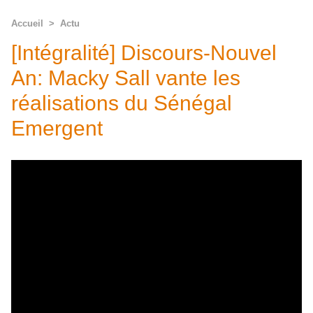
Accueil
>
Actu
[Intégralité] Discours-Nouvel
An: Macky Sall vante les
réalisations du Sénégal
Emergent