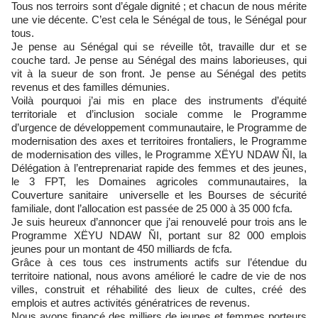
Tous nos terroirs sont d’égale dignité ; et chacun de nous mérite
une vie décente. C’est cela le Sénégal de tous, le Sénégal pour
tous.
Je pense au Sénégal qui se réveille tôt, travaille dur et se
couche tard. Je pense au Sénégal des mains laborieuses, qui
vit à la sueur de son front. Je pense au Sénégal des petits
revenus et des familles démunies.
Voilà pourquoi j’ai mis en place des instruments d’équité
territoriale et d’inclusion sociale comme le Programme
d’urgence de développement communautaire, le Programme de
modernisation des axes et territoires frontaliers, le Programme
de modernisation des villes, le Programme XËYU NDAW ÑI, la
Délégation à l’entreprenariat rapide des femmes et des jeunes,
le 3 FPT, les Domaines agricoles communautaires, la
Couverture sanitaire universelle et les Bourses de sécurité
familiale, dont l’allocation est passée de 25 000 à 35 000 fcfa.
Je suis heureux d’annoncer que j’ai renouvelé pour trois ans le
Programme XËYU NDAW ÑI, portant sur 82 000 emplois
jeunes pour un montant de 450 milliards de fcfa.
Grâce à ces tous ces instruments actifs sur l’étendue du
territoire national, nous avons amélioré le cadre de vie de nos
villes, construit et réhabilité des lieux de cultes, créé des
emplois et autres activités génératrices de revenus.
Nous avons financé des milliers de jeunes et femmes porteurs