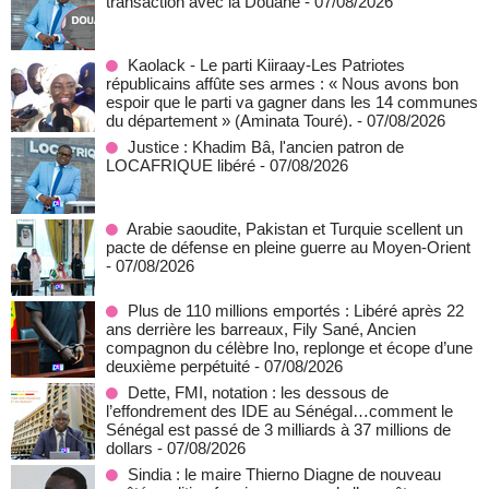
transaction avec la Douane
- 07/08/2026
Kaolack - Le parti Kiiraay-Les Patriotes
républicains affûte ses armes : « Nous avons bon
espoir que le parti va gagner dans les 14 communes
du département » (Aminata Touré).
- 07/08/2026
Justice : Khadim Bâ, l'ancien patron de
LOCAFRIQUE libéré
- 07/08/2026
Arabie saoudite, Pakistan et Turquie scellent un
pacte de défense en pleine guerre au Moyen-Orient
- 07/08/2026
Plus de 110 millions emportés : Libéré après 22
ans derrière les barreaux, Fily Sané, Ancien
compagnon du célèbre Ino, replonge et écope d’une
deuxième perpétuité
- 07/08/2026
Dette, FMI, notation : les dessous de
l’effondrement des IDE au Sénégal…comment le
Sénégal est passé de 3 milliards à 37 millions de
dollars
- 07/08/2026
Sindia : le maire Thierno Diagne de nouveau