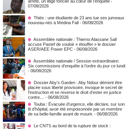
arrêté, un litige foncier au cœur de l’enquête
-
07/08/2026
Thiès : une étudiante de 23 ans tue ses jumeaux
nouveau-nés à Médina Fall
- 06/08/2026
Assemblée nationale : Thierno Alassane Sall
accuse Pastef de vouloir « étouffer » le dossier
ASER/AEE Power EPC
- 06/08/2026
Assemblée nationale / Session extraordinaire:
Six commissions d’enquête à l’ordre du jour ce lundi
- 06/08/2026
Dossier Aby’s Garden : Aby Ndour dément être
placée sous liberté provisoire, invoque le secret de
l’instruction et se reverse le droit d’ester en justice
contre…
- 06/08/2026
Touba : Évacuée d’urgence, elle déclare, sur son
lit d’hôpital, avoir été empoisonnée par un membre
de sa belle-famille avant de mourir.
- 06/08/2026
Le CNTS au bord de la rupture de stock :