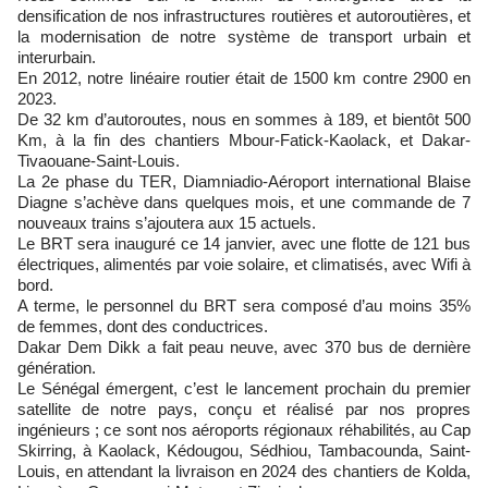
densification de nos infrastructures routières et autoroutières, et
la modernisation de notre système de transport urbain et
interurbain.
En 2012, notre linéaire routier était de 1500 km contre 2900 en
2023.
De 32 km d’autoroutes, nous en sommes à 189, et bientôt 500
Km, à la fin des chantiers Mbour-Fatick-Kaolack, et Dakar-
Tivaouane-Saint-Louis.
La 2e phase du TER, Diamniadio-Aéroport international Blaise
Diagne s’achève dans quelques mois, et une commande de 7
nouveaux trains s’ajoutera aux 15 actuels.
Le BRT sera inauguré ce 14 janvier, avec une flotte de 121 bus
électriques, alimentés par voie solaire, et climatisés, avec Wifi à
bord.
A terme, le personnel du BRT sera composé d’au moins 35%
de femmes, dont des conductrices.
Dakar Dem Dikk a fait peau neuve, avec 370 bus de dernière
génération.
Le Sénégal émergent, c’est le lancement prochain du premier
satellite de notre pays, conçu et réalisé par nos propres
ingénieurs ; ce sont nos aéroports régionaux réhabilités, au Cap
Skirring, à Kaolack, Kédougou, Sédhiou, Tambacounda, Saint-
Louis, en attendant la livraison en 2024 des chantiers de Kolda,