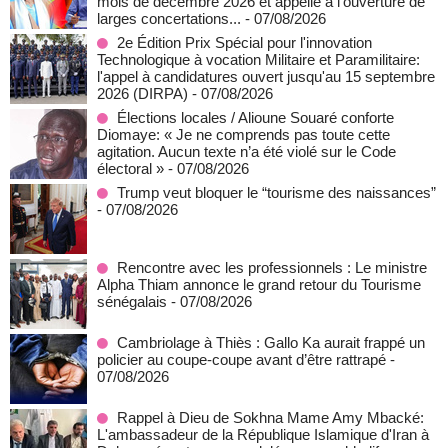
mois de décembre 2026 et appelle à l'ouverture de
larges concertations...
- 07/08/2026
2e Édition Prix Spécial pour l'innovation
Technologique à vocation Militaire et Paramilitaire:
l'appel à candidatures ouvert jusqu'au 15 septembre
2026 (DIRPA)
- 07/08/2026
Élections locales / Alioune Souaré conforte
Diomaye: « Je ne comprends pas toute cette
agitation. Aucun texte n’a été violé sur le Code
électoral »
- 07/08/2026
Trump veut bloquer le “tourisme des naissances”
- 07/08/2026
Rencontre avec les professionnels : Le ministre
Alpha Thiam annonce le grand retour du Tourisme
sénégalais
- 07/08/2026
Cambriolage à Thiès : Gallo Ka aurait frappé un
policier au coupe-coupe avant d’être rattrapé
-
07/08/2026
Rappel à Dieu de Sokhna Mame Amy Mbacké:
L'ambassadeur de la République Islamique d'Iran à