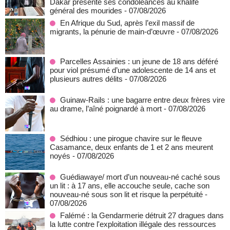
Dakar présente ses condoléances au khalife
général des mourides
- 07/08/2026
En Afrique du Sud, après l’exil massif de
migrants, la pénurie de main-d’œuvre
- 07/08/2026
Parcelles Assainies : un jeune de 18 ans déféré
pour viol présumé d’une adolescente de 14 ans et
plusieurs autres délits
- 07/08/2026
Guinaw-Rails : une bagarre entre deux frères vire
au drame, l’aîné poignardé à mort
- 07/08/2026
Sédhiou : une pirogue chavire sur le fleuve
Casamance, deux enfants de 1 et 2 ans meurent
noyés
- 07/08/2026
Guédiawaye/ mort d’un nouveau-né caché sous
un lit : à 17 ans, elle accouche seule, cache son
nouveau-né sous son lit et risque la perpétuité
-
07/08/2026
Falémé : la Gendarmerie détruit 27 dragues dans
la lutte contre l'exploitation illégale des ressources