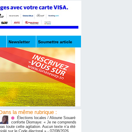
Newsletter
Soumettre article
Dans la même rubrique :
Élections locales / Alioune Souaré
conforte Diomaye: « Je ne comprends
pas toute cette agitation. Aucun texte n’a été
violé sur le Code électoral »
- 07/08/2026