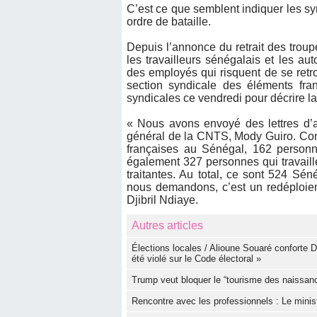
C’est ce que semblent indiquer les syn
ordre de bataille.
Depuis l’annonce du retrait des troup
les travailleurs sénégalais et les aut
des employés qui risquent de se retro
section syndicale des éléments fran
syndicales ce vendredi pour décrire la
« Nous avons envoyé des lettres d’a
général de la CNTS, Mody Guiro. Conc
françaises au Sénégal, 162 personn
également 327 personnes qui travaill
traitantes. Au total, ce sont 524 Sé
nous demandons, c’est un redéploiem
Djibril Ndiaye.
Autres articles
Élections locales / Alioune Souaré conforte 
été violé sur le Code électoral »
Trump veut bloquer le “tourisme des naissan
Rencontre avec les professionnels : Le mini