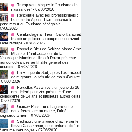
Trump veut bloquer le “tourisme des
naissances”
- 07/08/2026
Rencontre avec les professionnels :
Le ministre Alpha Thiam annonce le
grand retour du Tourisme sénégalais
-
07/08/2026
Cambriolage à Thiès : Gallo Ka aurait
frappé un policier au coupe-coupe avant
d’être rattrapé
- 07/08/2026
Rappel à Dieu de Sokhna Mame Amy
Mbacké: L'ambassadeur de la
République Islamique d'Iran à Dakar présente
ses condoléances au khalife général des
mourides
- 07/08/2026
En Afrique du Sud, après l’exil massif
de migrants, la pénurie de main-d’œuvre
- 07/08/2026
Parcelles Assainies : un jeune de 18
ans déféré pour viol présumé d’une
adolescente de 14 ans et plusieurs autres délits
- 07/08/2026
Guinaw-Rails : une bagarre entre
deux frères vire au drame, l’aîné
poignardé à mort
- 07/08/2026
Sédhiou : une pirogue chavire sur le
fleuve Casamance, deux enfants de 1 et
2 ans meurent noyés
- 07/08/2026