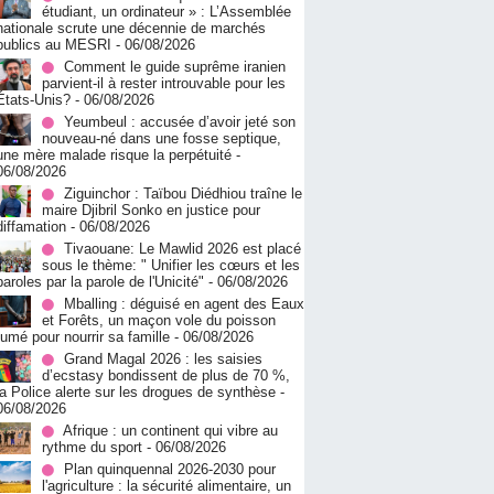
étudiant, un ordinateur » : L’Assemblée
nationale scrute une décennie de marchés
publics au MESRI
- 06/08/2026
Comment le guide suprême iranien
parvient-il à rester introuvable pour les
États-Unis?
- 06/08/2026
Yeumbeul : accusée d’avoir jeté son
nouveau-né dans une fosse septique,
une mère malade risque la perpétuité
-
06/08/2026
Ziguinchor : Taïbou Diédhiou traîne le
maire Djibril Sonko en justice pour
diffamation
- 06/08/2026
Tivaouane: Le Mawlid 2026 est placé
sous le thème: " Unifier les cœurs et les
paroles par la parole de l'Unicité"
- 06/08/2026
Mballing : déguisé en agent des Eaux
et Forêts, un maçon vole du poisson
fumé pour nourrir sa famille
- 06/08/2026
Grand Magal 2026 : les saisies
d’ecstasy bondissent de plus de 70 %,
la Police alerte sur les drogues de synthèse
-
06/08/2026
Afrique : un continent qui vibre au
rythme du sport
- 06/08/2026
Plan quinquennal 2026-2030 pour
l'agriculture : la sécurité alimentaire, un