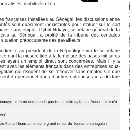
dicalistes, mobilisés et en
es françaises installées au Sénégal, les discussions entre
orités sont quasiment inexistantes pour statuer sur le sort
uver sans emploi. Djibril Ndiaye, secrétaire général de la
çais au Sénégal, a profité de la tribune des centrales
 situation préoccupante des travailleurs.
udience au président de la République via le secrétaire
ernant la mesure liée à la fermeture des bases militaires
es ayant un emploi direct sont concernées. Mais il y a
ent avec les éléments français dans des entreprises sous-
négalais qui risquent de se retrouver sans emploi. Ce que
ent du personnel dans d’autres entreprises », a déclaré
Diomaye: « Je ne comprends pas toute cette agitation. Aucun texte n’a
ces”
stre Alpha Thiam annonce le grand retour du Tourisme sénégalais