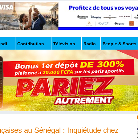
undi
Contribution
Télévision
Radio
People & Sports
çaises au Sénégal : Inquiétude chez