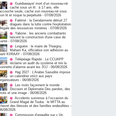
Guédiawaye/ mort d’un nouveau-né
caché sous un lit : à 17 ans, elle
accouche seule, cache son nouveau-né sous
son lit et risque la perpétuité
- 07/08/2026
Falémé : la Gendarmerie détruit 27
dragues dans la lutte contre l'exploitation
illégale des ressources minières
- 07/08/2026
Yabone : les anciens combattants
lancent la construction d'une case de
santé
- 07/08/2026
Linguère : le maire de Thiargny,
Maham Ka, officialise son adhésion au
parti KIIRAAY
- 07/08/2026
Télépéage Rapido : Le CCUAPP
réclame un audit du système et tire la
sonnette d’alarme avant les JOJ
- 06/08/2026
Hajj 2027 : L’Arabie Saoudite impose
un calendrier strict aux pays
organisateurs
- 06/08/2026
Les mots façonnent le monde :
Discours et Diplomatie Des paroles, des
mots et une image
- 06/08/2026
Accidents survenus à l’occasion du
Grand Magal de Touba : le MITTA au
chevet des blessés et des familles endeuillées
-
06/08/2026
Commission d’enquête sur « Un