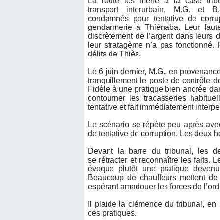
La route les mène à la case trib
transport interurbain, M.G. et 
condamnés pour tentative de corru
gendarmerie à Thiénaba. Leur faute
discrètement de l’argent dans leurs d
leur stratagème n’a pas fonctionné. Pi
délits de Thiès.
Le 6 juin dernier, M.G., en provenance
tranquillement le poste de contrôle
Fidèle à une pratique bien ancrée dan
contourner les tracasseries habituel
tentative et fait immédiatement interpel
Le scénario se répète peu après avec 
de tentative de corruption. Les deux
Devant la barre du tribunal, les 
se rétracter et reconnaître les faits.
évoque plutôt une pratique devenu
Beaucoup de chauffeurs mettent de 
espérant amadouer les forces de l’ord
Il plaide la clémence du tribunal, en 
ces pratiques.