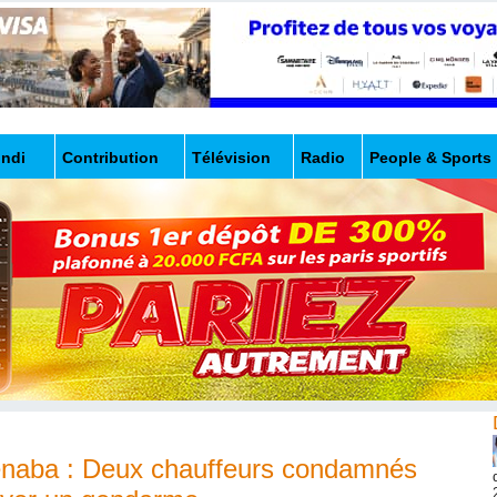
undi
Contribution
Télévision
Radio
People & Sports
iénaba : Deux chauffeurs condamnés