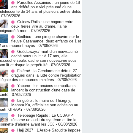
Parcelles Assainies : un jeune de 18
ans déféré pour viol présumé d’une
adolescente de 14 ans et plusieurs autres délits
- 07/08/2026
Guinaw-Rails : une bagarre entre
deux frères vire au drame, l’aîné
poignardé à mort
- 07/08/2026
Sédhiou : une pirogue chavire sur le
fleuve Casamance, deux enfants de 1 et
2 ans meurent noyés
- 07/08/2026
Guédiawaye/ mort d’un nouveau-né
caché sous un lit : à 17 ans, elle
accouche seule, cache son nouveau-né sous
son lit et risque la perpétuité
- 07/08/2026
Falémé : la Gendarmerie détruit 27
dragues dans la lutte contre l'exploitation
illégale des ressources minières
- 07/08/2026
Yabone : les anciens combattants
lancent la construction d'une case de
santé
- 07/08/2026
Linguère : le maire de Thiargny,
Maham Ka, officialise son adhésion au
parti KIIRAAY
- 07/08/2026
Télépéage Rapido : Le CCUAPP
réclame un audit du système et tire la
sonnette d’alarme avant les JOJ
- 06/08/2026
Hajj 2027 : L’Arabie Saoudite impose