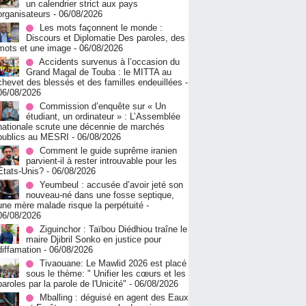
un calendrier strict aux pays
organisateurs
- 06/08/2026
Les mots façonnent le monde :
Discours et Diplomatie Des paroles, des
mots et une image
- 06/08/2026
Accidents survenus à l’occasion du
Grand Magal de Touba : le MITTA au
chevet des blessés et des familles endeuillées
-
06/08/2026
Commission d’enquête sur « Un
étudiant, un ordinateur » : L’Assemblée
nationale scrute une décennie de marchés
publics au MESRI
- 06/08/2026
Comment le guide suprême iranien
parvient-il à rester introuvable pour les
États-Unis?
- 06/08/2026
Yeumbeul : accusée d’avoir jeté son
nouveau-né dans une fosse septique,
une mère malade risque la perpétuité
-
06/08/2026
Ziguinchor : Taïbou Diédhiou traîne le
maire Djibril Sonko en justice pour
diffamation
- 06/08/2026
Tivaouane: Le Mawlid 2026 est placé
sous le thème: " Unifier les cœurs et les
paroles par la parole de l'Unicité"
- 06/08/2026
Mballing : déguisé en agent des Eaux