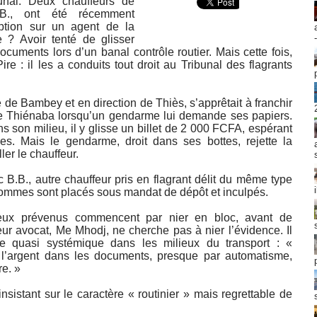
unal. Deux chauffeurs de
B.B., ont été récemment
ption sur un agent de la
 ? Avoir tenté de glisser
ocuments lors d’un banal contrôle routier. Mais cette fois,
re : il les a conduits tout droit au Tribunal des flagrants
 de Bambey et en direction de Thiès, s’apprêtait à franchir
 de Thiénaba lorsqu’un gendarme lui demande ses papiers.
s son milieu, il y glisse un billet de 2 000 FCFA, espérant
les. Mais le gendarme, droit dans ses bottes, rejette la
ler le chauffeur.
B.B., autre chauffeur pris en flagrant délit du même type
 hommes sont placés sous mandat de dépôt et inculpés.
deux prévenus commencent par nier en bloc, avant de
 Leur avocat, Me Mhodj, ne cherche pas à nier l’évidence. Il
e quasi systémique dans les milieux du transport : «
l’argent dans les documents, presque par automatisme,
re. »
insistant sur le caractère « routinier » mais regrettable de