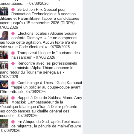
concertations...
- 07/08/2026
2e Édition Prix Spécial pour
l'innovation Technologique à vocation
Militaire et Paramilitaire: l'appel à candidatures
ouvert jusqu'au 15 septembre 2026 (DIRPA)
-
07/08/2026
Élections locales / Alioune Souaré
conforte Diomaye: « Je ne comprends
pas toute cette agitation. Aucun texte n’a été
violé sur le Code électoral »
- 07/08/2026
Trump veut bloquer le “tourisme des
naissances”
- 07/08/2026
Rencontre avec les professionnels :
Le ministre Alpha Thiam annonce le
grand retour du Tourisme sénégalais
-
07/08/2026
Cambriolage à Thiès : Gallo Ka aurait
frappé un policier au coupe-coupe avant
d’être rattrapé
- 07/08/2026
Rappel à Dieu de Sokhna Mame Amy
Mbacké: L'ambassadeur de la
République Islamique d'Iran à Dakar présente
ses condoléances au khalife général des
mourides
- 07/08/2026
En Afrique du Sud, après l’exil massif
de migrants, la pénurie de main-d’œuvre
- 07/08/2026