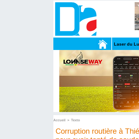
Laser du L
Accueil
>
Texto
Corruption routière à Th