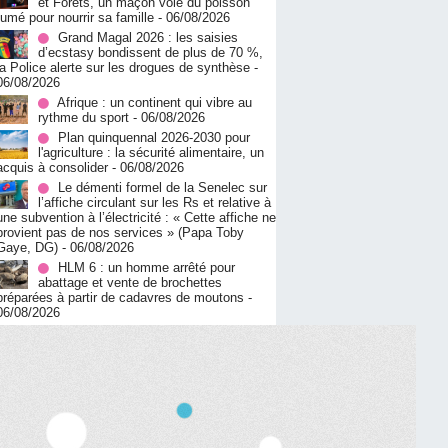
et Forêts, un maçon vole du poisson
fumé pour nourrir sa famille
- 06/08/2026
Grand Magal 2026 : les saisies
d’ecstasy bondissent de plus de 70 %,
la Police alerte sur les drogues de synthèse
-
06/08/2026
Afrique : un continent qui vibre au
rythme du sport
- 06/08/2026
Plan quinquennal 2026-2030 pour
l'agriculture : la sécurité alimentaire, un
acquis à consolider
- 06/08/2026
Le démenti formel de la Senelec sur
l’affiche circulant sur les Rs et relative à
une subvention à l’électricité : « Cette affiche ne
provient pas de nos services » (Papa Toby
Gaye, DG)
- 06/08/2026
HLM 6 : un homme arrêté pour
abattage et vente de brochettes
préparées à partir de cadavres de moutons
-
06/08/2026