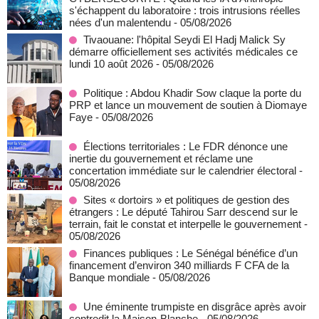
s'échappent du laboratoire : trois intrusions réelles
nées d'un malentendu
- 05/08/2026
Tivaouane: l'hôpital Seydi El Hadj Malick Sy
démarre officiellement ses activités médicales ce
lundi 10 août 2026
- 05/08/2026
Politique : Abdou Khadir Sow claque la porte du
PRP et lance un mouvement de soutien à Diomaye
Faye
- 05/08/2026
Élections territoriales : Le FDR dénonce une
inertie du gouvernement et réclame une
concertation immédiate sur le calendrier électoral
-
05/08/2026
Sites « dortoirs » et politiques de gestion des
étrangers : Le député Tahirou Sarr descend sur le
terrain, fait le constat et interpelle le gouvernement
-
05/08/2026
Finances publiques : Le Sénégal bénéfice d’un
financement d’environ 340 milliards F CFA de la
Banque mondiale
- 05/08/2026
Une éminente trumpiste en disgrâce après avoir
contredit la Maison-Blanche
- 05/08/2026