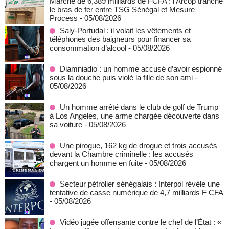
Marché de 6,389 milliards de FCFA : l’Arcop tranche
le bras de fer entre TSG Sénégal et Mesure
Process
- 05/08/2026
Saly-Portudal : il volait les vêtements et
téléphones des baigneurs pour financer sa
consommation d’alcool
- 05/08/2026
Diamniadio : un homme accusé d’avoir espionné
sous la douche puis violé la fille de son ami
-
05/08/2026
Un homme arrêté dans le club de golf de Trump
à Los Angeles, une arme chargée découverte dans
sa voiture
- 05/08/2026
Une pirogue, 162 kg de drogue et trois accusés
devant la Chambre criminelle : les accusés
chargent un homme en fuite
- 05/08/2026
Secteur pétrolier sénégalais : Interpol révèle une
tentative de casse numérique de 4,7 milliards F CFA
- 05/08/2026
Vidéo jugée offensante contre le chef de l’État : «