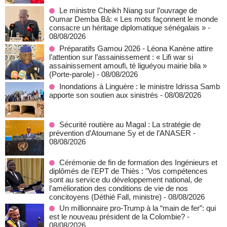
Le ministre Cheikh Niang sur l’ouvrage de
Oumar Demba Bâ: « Les mots façonnent le monde
consacre un héritage diplomatique sénégalais »
-
08/08/2026
Préparatifs Gamou 2026 - Léona Kanène attire
l’attention sur l’assainissement : « Lifi war si
assainissement amoufi, té liguéyou mairie bila »
(Porte-parole)
- 08/08/2026
Inondations à Linguère : le ministre Idrissa Samb
apporte son soutien aux sinistrés
- 08/08/2026
Sécurité routière au Magal : La stratégie de
prévention d’Atoumane Sy et de l’ANASER
-
08/08/2026
Cérémonie de fin de formation des Ingénieurs et
diplômés de l'EPT de Thiès : "Vos compétences
sont au service du développement national, de
l'amélioration des conditions de vie de nos
concitoyens (Déthié Fall, ministre)
- 08/08/2026
Un millionnaire pro-Trump à la “main de fer”: qui
est le nouveau président de la Colombie?
-
08/08/2026