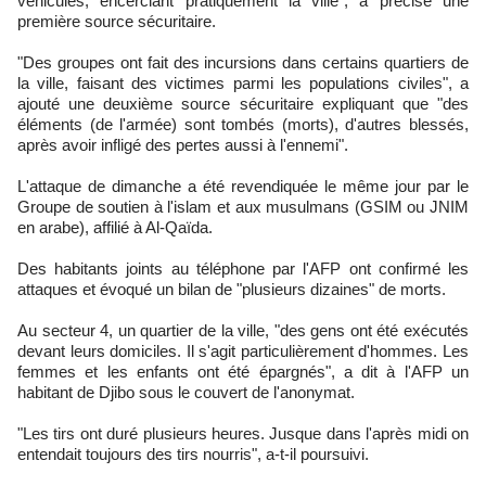
véhicules, encerclant pratiquement la ville", a précisé une
première source sécuritaire.
"Des groupes ont fait des incursions dans certains quartiers de
la ville, faisant des victimes parmi les populations civiles", a
ajouté une deuxième source sécuritaire expliquant que "des
éléments (de l'armée) sont tombés (morts), d'autres blessés,
après avoir infligé des pertes aussi à l'ennemi".
L'attaque de dimanche a été revendiquée le même jour par le
Groupe de soutien à l'islam et aux musulmans (GSIM ou JNIM
en arabe), affilié à Al-Qaïda.
Des habitants joints au téléphone par l'AFP ont confirmé les
attaques et évoqué un bilan de "plusieurs dizaines" de morts.
Au secteur 4, un quartier de la ville, "des gens ont été exécutés
devant leurs domiciles. Il s'agit particulièrement d'hommes. Les
femmes et les enfants ont été épargnés", a dit à l'AFP un
habitant de Djibo sous le couvert de l'anonymat.
"Les tirs ont duré plusieurs heures. Jusque dans l'après midi on
entendait toujours des tirs nourris", a-t-il poursuivi.