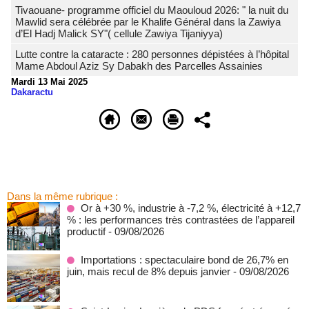
Tivaouane- programme officiel du Maouloud 2026: " la nuit du
Mawlid sera célébrée par le Khalife Général dans la Zawiya
d’El Hadj Malick SY"( cellule Zawiya Tijaniyya)
Lutte contre la cataracte : 280 personnes dépistées à l’hôpital
Mame Abdoul Aziz Sy Dabakh des Parcelles Assainies
Mardi 13 Mai 2025
Dakaractu
Dans la même rubrique :
Or à +30 %, industrie à -7,2 %, électricité à +12,7
% : les performances très contrastées de l’appareil
productif
- 09/08/2026
Importations : spectaculaire bond de 26,7% en
juin, mais recul de 8% depuis janvier
- 09/08/2026