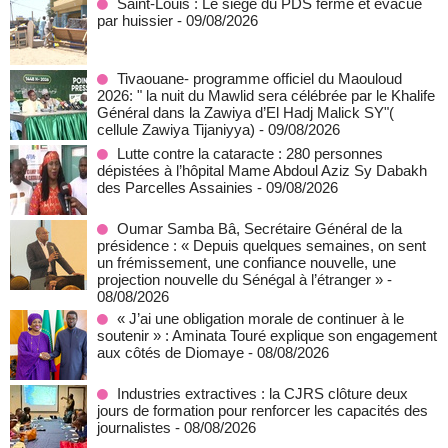
Saint-Louis : Le siège du PDS fermé et évacué
par huissier
- 09/08/2026
Tivaouane- programme officiel du Maouloud
2026: " la nuit du Mawlid sera célébrée par le Khalife
Général dans la Zawiya d’El Hadj Malick SY"(
cellule Zawiya Tijaniyya)
- 09/08/2026
Lutte contre la cataracte : 280 personnes
dépistées à l’hôpital Mame Abdoul Aziz Sy Dabakh
des Parcelles Assainies
- 09/08/2026
Oumar Samba Bâ, Secrétaire Général de la
présidence : « Depuis quelques semaines, on sent
un frémissement, une confiance nouvelle, une
projection nouvelle du Sénégal à l’étranger »
-
08/08/2026
« J’ai une obligation morale de continuer à le
soutenir » : Aminata Touré explique son engagement
aux côtés de Diomaye
- 08/08/2026
Industries extractives : la CJRS clôture deux
jours de formation pour renforcer les capacités des
journalistes
- 08/08/2026