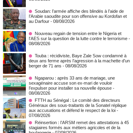
Soudan: l’armée affiche des blindés à l’aide de
l’Arabie saoudite pour son offensive au Kordofan et
au Darfour
- 08/08/2026
Nouveau regain de tension entre le Nigeria et
l'AES sur la question de la lutte contre le terrorisme
-
08/08/2026
Touba : récidiviste, Baye Zale Sow condamné à
deux ans ferme après l’agression à la machette d’un
berger de 71 ans
- 08/08/2026
Ngaparou : après 33 ans de mariage, une
sexagénaire accuse son ex-mari de vouloir
l’expulser pour installer sa nouvelle épouse
-
08/08/2026
FTTH au Sénégal : Le comité des directeurs
Généraux des sous-traitants de la Sonatel réplique
aux accusations et défend le respect de la loi
-
07/08/2026
Réinsertion : l’ARSM remet des attestations à 45
stagiaires formés aux métiers agricoles et de la
boulangerie
- 07/08/2026