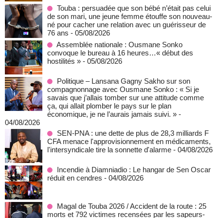
Touba : persuadée que son bébé n’était pas celui
de son mari, une jeune femme étouffe son nouveau-
né pour cacher une relation avec un guérisseur de
76 ans
- 05/08/2026
Assemblée nationale : Ousmane Sonko
convoque le bureau à 16 heures…« début des
hostilités »
- 05/08/2026
Politique – Lansana Gagny Sakho sur son
compagnonnage avec Ousmane Sonko : « Si je
savais que j’allais tomber sur une attitude comme
ça, qui allait plomber le pays sur le plan
économique, je ne l’aurais jamais suivi. »
-
04/08/2026
SEN-PNA : une dette de plus de 28,3 milliards F
CFA menace l'approvisionnement en médicaments,
l'intersyndicale tire la sonnette d'alarme
- 04/08/2026
Incendie à Diamniadio : Le hangar de Sen Oscar
réduit en cendres
- 04/08/2026
Magal de Touba 2026 / Accident de la route : 25
morts et 792 victimes recensées par les sapeurs-