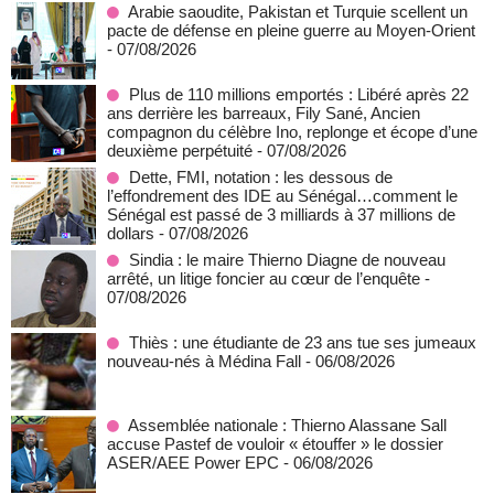
Arabie saoudite, Pakistan et Turquie scellent un
pacte de défense en pleine guerre au Moyen-Orient
- 07/08/2026
Plus de 110 millions emportés : Libéré après 22
ans derrière les barreaux, Fily Sané, Ancien
compagnon du célèbre Ino, replonge et écope d’une
deuxième perpétuité
- 07/08/2026
Dette, FMI, notation : les dessous de
l’effondrement des IDE au Sénégal…comment le
Sénégal est passé de 3 milliards à 37 millions de
dollars
- 07/08/2026
Sindia : le maire Thierno Diagne de nouveau
arrêté, un litige foncier au cœur de l’enquête
-
07/08/2026
Thiès : une étudiante de 23 ans tue ses jumeaux
nouveau-nés à Médina Fall
- 06/08/2026
Assemblée nationale : Thierno Alassane Sall
accuse Pastef de vouloir « étouffer » le dossier
ASER/AEE Power EPC
- 06/08/2026