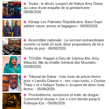
Touba : le décès suspect de Ndèye Amy Dione
au cœur d'une enquête de la gendarmerie
-
06/08/2026
Kiiraay-Les Patriotes Républicains: Bara Gaye
adhère «avec armes et bagages»
- 06/08/2026
Assemblée nationale : La session extraordinaire
ouverte ce lundi 10 août, deux propositions de loi à
l’ordre du jour
- 06/08/2026
TOUBA- Rappel à Dieu de Sokhna Ma- Amy
Mbacké, fille du khalife Général des Mourides
-
05/08/2026
Tribunal de Dakar : trois mois de prison ferme
pour « Lamiñu Daarou » ; ses coaccusés, « Oustaz
Thiep » et « Ndiaye Touba », écopent de deux mois
ferme.
- 05/08/2026
Proxénétisme, sextorsion et trafic de drogue :
Comment le réseau « Joe » s’est étendu jusqu’à
Rufisque-Est
- 05/08/2026