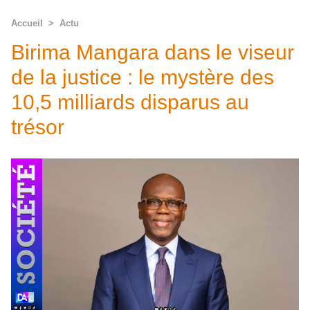
Accueil
>
Actu
Birima Mangara dans le viseur
de la justice : le mystère des
10,5 milliards disparus au
trésor