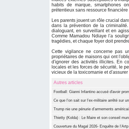
habits de marque, smartphones on
prétentieux sans ressource financière
Les parents jouent un rôle crucial dan
dans la prévention de la criminalité.
dialoguant, en surveillant et en agi
Comme Mamadou Ndiaye l'a souligné
tragédies, et chaque foyer doit prendre
Cette vigilance ne concerne pas u
propriétaires de maisons qui ont l'obl
d'ignorer des activités illicites. En 
locales et les forces de sécurité, le 
vicieux de la toxicomanie et d'assurer
Autres articles
Football: Gianni Infantino accusé d'avoir pro
Ce que l’on sait sur l’ex-militaire arrêté sur 
Trump nie une pénurie d’armements américain
‎Thietty (Kolda) : Le Maire et son conseil muni
Couverture du Magal 2026- Enquête de l’Artp :