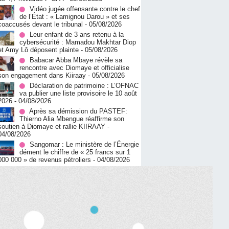
Vidéo jugée offensante contre le chef
de l’État : « Lamignou Darou » et ses
coaccusés devant le tribunal
- 05/08/2026
Leur enfant de 3 ans retenu à la
cybersécurité : Mamadou Makhtar Diop
et Amy Lô déposent plainte
- 05/08/2026
Babacar Abba Mbaye révèle sa
rencontre avec Diomaye et officialise
son engagement dans Kiiraay
- 05/08/2026
Déclaration de patrimoine : L’OFNAC
va publier une liste provisoire le 10 août
2026
- 04/08/2026
Après sa démission du PASTEF:
Thierno Alia Mbengue réaffirme son
soutien à Diomaye et rallie KIIRAAY
-
04/08/2026
Sangomar : Le ministère de l’Énergie
dément le chiffre de « 25 francs sur 1
000 000 » de revenus pétroliers
- 04/08/2026