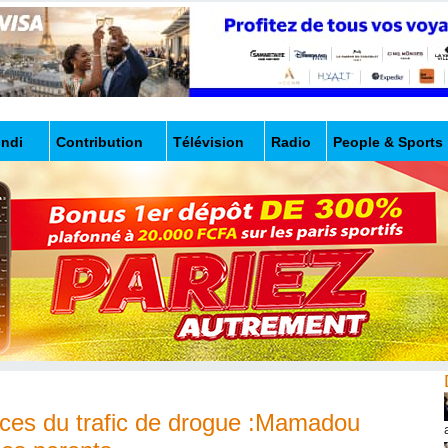
undi
Contribution
Télévision
Radio
People & Sports
ices du trafic de drogue :Mamadou