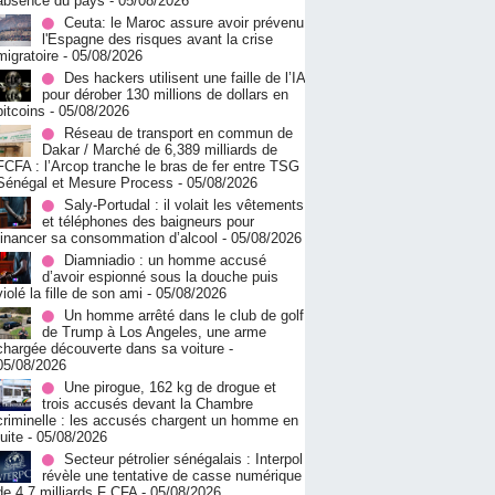
absence du pays
- 05/08/2026
Ceuta: le Maroc assure avoir prévenu
l'Espagne des risques avant la crise
migratoire
- 05/08/2026
Des hackers utilisent une faille de l’IA
pour dérober 130 millions de dollars en
bitcoins
- 05/08/2026
Réseau de transport en commun de
Dakar / Marché de 6,389 milliards de
FCFA : l’Arcop tranche le bras de fer entre TSG
Sénégal et Mesure Process
- 05/08/2026
Saly-Portudal : il volait les vêtements
et téléphones des baigneurs pour
financer sa consommation d’alcool
- 05/08/2026
Diamniadio : un homme accusé
d’avoir espionné sous la douche puis
violé la fille de son ami
- 05/08/2026
Un homme arrêté dans le club de golf
de Trump à Los Angeles, une arme
chargée découverte dans sa voiture
-
05/08/2026
Une pirogue, 162 kg de drogue et
trois accusés devant la Chambre
criminelle : les accusés chargent un homme en
fuite
- 05/08/2026
Secteur pétrolier sénégalais : Interpol
révèle une tentative de casse numérique
de 4,7 milliards F CFA
- 05/08/2026