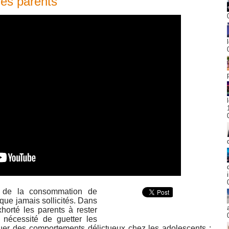
des parents
et de la consommation de
que jamais sollicités. Dans
orté les parents à rester
a nécessité de guetter les
quer des comportements délictueux chez les adolescents :