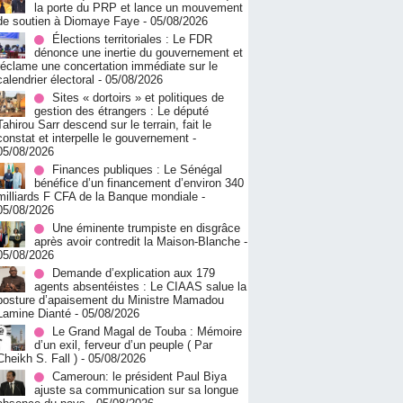
la porte du PRP et lance un mouvement
de soutien à Diomaye Faye
- 05/08/2026
Élections territoriales : Le FDR
dénonce une inertie du gouvernement et
réclame une concertation immédiate sur le
calendrier électoral
- 05/08/2026
Sites « dortoirs » et politiques de
gestion des étrangers : Le député
Tahirou Sarr descend sur le terrain, fait le
constat et interpelle le gouvernement
-
05/08/2026
Finances publiques : Le Sénégal
bénéfice d’un financement d’environ 340
milliards F CFA de la Banque mondiale
-
05/08/2026
Une éminente trumpiste en disgrâce
après avoir contredit la Maison-Blanche
-
05/08/2026
Demande d’explication aux 179
agents absentéistes : Le CIAAS salue la
posture d’apaisement du Ministre Mamadou
Lamine Dianté
- 05/08/2026
Le Grand Magal de Touba : Mémoire
d’un exil, ferveur d’un peuple ( Par
Cheikh S. Fall )
- 05/08/2026
Cameroun: le président Paul Biya
ajuste sa communication sur sa longue