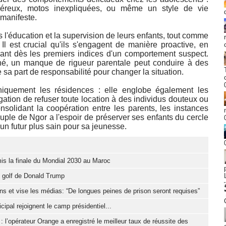
éreux, motos inexpliquées, ou même un style de vie
 manifeste.
s l'éducation et la supervision de leurs enfants, tout comme
 Il est crucial qu'ils s'engagent de manière proactive, en
ssant dès les premiers indices d'un comportement suspect.
, un manque de rigueur parentale peut conduire à des
 sa part de responsabilité pour changer la situation.
niquement les résidences : elle englobe également les
igation de refuser toute location à des individus douteux ou
consolidant la coopération entre les parents, les instances
peuple de Ngor a l'espoir de préserver ses enfants du cercle
 un futur plus sain pour sa jeunesse.
mis la finale du Mondial 2030 au Maroc
un golf de Donald Trump
s et vise les médias: “De longues peines de prison seront requises”
cipal rejoignent le camp présidentiel...
 l’opérateur Orange a enregistré le meilleur taux de réussite des