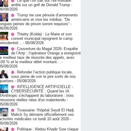
Ce que l’on sait sur l’ex-militaire
arrêté sur un golf de Donald Trump
-
06/08/2026
Trump nie une pénurie d’armements
américains et vise les médias: “De
longues peines de prison seront requises”
-
06/08/2026
‎Thietty (Kolda) : Le Maire et son
conseil municipal rejoignent le camp
présidentiel...
- 06/08/2026
Couverture du Magal 2026- Enquête
de l’Artp : l’opérateur Orange a enregistré
le meilleur taux de réussite des appels, avec
100 % et le meilleur débit montant…
-
05/08/2026
Refonder l’action publique locale,
sous peine de voir le pire sortir de nos
quartiers
- 05/08/2026
INTELLIGENCE ARTIFICIELLE -
CYBERSÉCURITÉ : Quand les IA
d'Anthropic s'échappent du laboratoire : trois
intrusions réelles nées d'un malentendu
-
05/08/2026
Tivaouane: l'hôpital Seydi El Hadj
Malick Sy démarre officiellement ses
activités médicales ce lundi 10 août 2026
-
05/08/2026
Politique : Abdou Khadir Sow claque