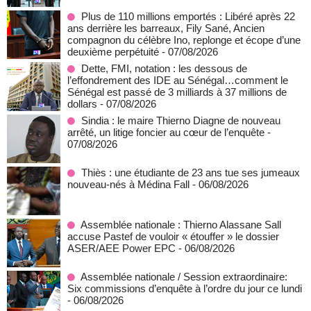
Plus de 110 millions emportés : Libéré après 22
ans derrière les barreaux, Fily Sané, Ancien
compagnon du célèbre Ino, replonge et écope d’une
deuxième perpétuité
- 07/08/2026
Dette, FMI, notation : les dessous de
l’effondrement des IDE au Sénégal…comment le
Sénégal est passé de 3 milliards à 37 millions de
dollars
- 07/08/2026
Sindia : le maire Thierno Diagne de nouveau
arrêté, un litige foncier au cœur de l’enquête
-
07/08/2026
Thiès : une étudiante de 23 ans tue ses jumeaux
nouveau-nés à Médina Fall
- 06/08/2026
Assemblée nationale : Thierno Alassane Sall
accuse Pastef de vouloir « étouffer » le dossier
ASER/AEE Power EPC
- 06/08/2026
Assemblée nationale / Session extraordinaire:
Six commissions d’enquête à l’ordre du jour ce lundi
- 06/08/2026