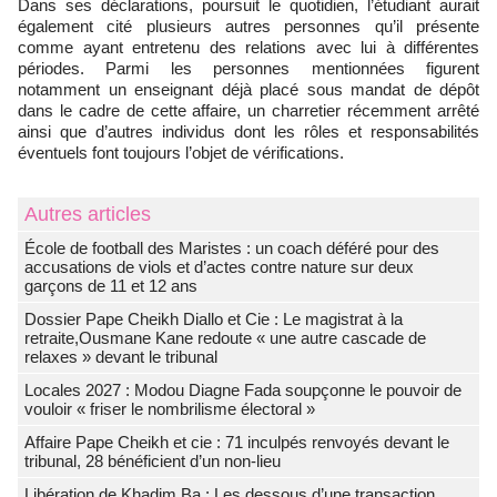
Dans ses déclarations, poursuit le quotidien, l’étudiant aurait
également cité plusieurs autres personnes qu’il présente
comme ayant entretenu des relations avec lui à différentes
périodes. Parmi les personnes mentionnées figurent
notamment un enseignant déjà placé sous mandat de dépôt
dans le cadre de cette affaire, un charretier récemment arrêté
ainsi que d’autres individus dont les rôles et responsabilités
éventuels font toujours l’objet de vérifications.
Autres articles
École de football des Maristes : un coach déféré pour des
accusations de viols et d’actes contre nature sur deux
garçons de 11 et 12 ans
Dossier Pape Cheikh Diallo et Cie : Le magistrat à la
retraite,Ousmane Kane redoute « une autre cascade de
relaxes » devant le tribunal
Locales 2027 : Modou Diagne Fada soupçonne le pouvoir de
vouloir « friser le nombrilisme électoral »
Affaire Pape Cheikh et cie : 71 inculpés renvoyés devant le
tribunal, 28 bénéficient d’un non-lieu
Libération de Khadim Ba : Les dessous d’une transaction