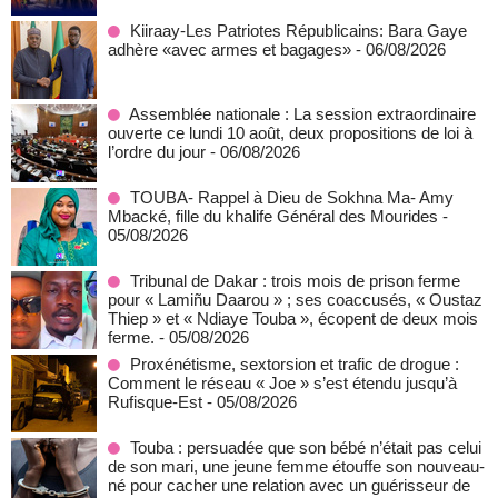
Kiiraay-Les Patriotes Républicains: Bara Gaye
adhère «avec armes et bagages»
- 06/08/2026
Assemblée nationale : La session extraordinaire
ouverte ce lundi 10 août, deux propositions de loi à
l’ordre du jour
- 06/08/2026
TOUBA- Rappel à Dieu de Sokhna Ma- Amy
Mbacké, fille du khalife Général des Mourides
-
05/08/2026
Tribunal de Dakar : trois mois de prison ferme
pour « Lamiñu Daarou » ; ses coaccusés, « Oustaz
Thiep » et « Ndiaye Touba », écopent de deux mois
ferme.
- 05/08/2026
Proxénétisme, sextorsion et trafic de drogue :
Comment le réseau « Joe » s’est étendu jusqu’à
Rufisque-Est
- 05/08/2026
Touba : persuadée que son bébé n’était pas celui
de son mari, une jeune femme étouffe son nouveau-
né pour cacher une relation avec un guérisseur de