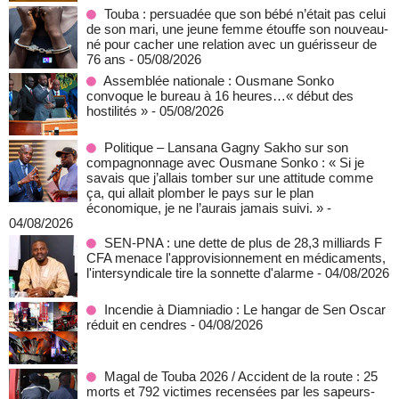
Touba : persuadée que son bébé n’était pas celui
de son mari, une jeune femme étouffe son nouveau-
né pour cacher une relation avec un guérisseur de
76 ans
- 05/08/2026
Assemblée nationale : Ousmane Sonko
convoque le bureau à 16 heures…« début des
hostilités »
- 05/08/2026
Politique – Lansana Gagny Sakho sur son
compagnonnage avec Ousmane Sonko : « Si je
savais que j’allais tomber sur une attitude comme
ça, qui allait plomber le pays sur le plan
économique, je ne l’aurais jamais suivi. »
-
04/08/2026
SEN-PNA : une dette de plus de 28,3 milliards F
CFA menace l'approvisionnement en médicaments,
l'intersyndicale tire la sonnette d'alarme
- 04/08/2026
Incendie à Diamniadio : Le hangar de Sen Oscar
réduit en cendres
- 04/08/2026
Magal de Touba 2026 / Accident de la route : 25
morts et 792 victimes recensées par les sapeurs-