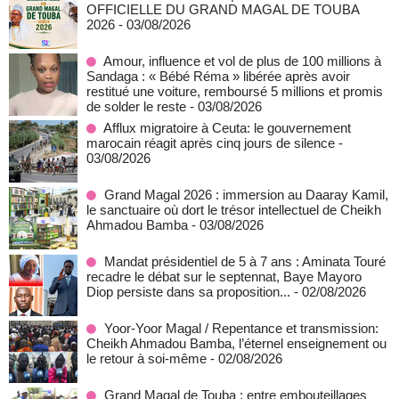
OFFICIELLE DU GRAND MAGAL DE TOUBA
2026
- 03/08/2026
Amour, influence et vol de plus de 100 millions à
Sandaga : « Bébé Réma » libérée après avoir
restitué une voiture, remboursé 5 millions et promis
de solder le reste
- 03/08/2026
Afflux migratoire à Ceuta: le gouvernement
marocain réagit après cinq jours de silence
-
03/08/2026
Grand Magal 2026 : immersion au Daaray Kamil,
le sanctuaire où dort le trésor intellectuel de Cheikh
Ahmadou Bamba
- 03/08/2026
Mandat présidentiel de 5 à 7 ans : Aminata Touré
recadre le débat sur le septennat, Baye Mayoro
Diop persiste dans sa proposition...
- 02/08/2026
Yoor-Yoor Magal / Repentance et transmission:
Cheikh Ahmadou Bamba, l’éternel enseignement ou
le retour à soi-même
- 02/08/2026
Grand Magal de Touba : entre embouteillages