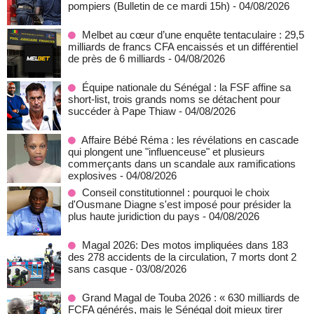
pompiers (Bulletin de ce mardi 15h)
- 04/08/2026
Melbet au cœur d’une enquête tentaculaire : 29,5
milliards de francs CFA encaissés et un différentiel
de près de 6 milliards
- 04/08/2026
Équipe nationale du Sénégal : la FSF affine sa
short-list, trois grands noms se détachent pour
succéder à Pape Thiaw
- 04/08/2026
Affaire Bébé Réma : les révélations en cascade
qui plongent une "influenceuse" et plusieurs
commerçants dans un scandale aux ramifications
explosives
- 04/08/2026
Conseil constitutionnel : pourquoi le choix
d'Ousmane Diagne s'est imposé pour présider la
plus haute juridiction du pays
- 04/08/2026
Magal 2026: Des motos impliquées dans 183
des 278 accidents de la circulation, 7 morts dont 2
sans casque
- 03/08/2026
Grand Magal de Touba 2026 : « 630 milliards de
FCFA générés, mais le Sénégal doit mieux tirer