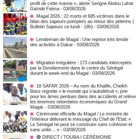
profit de cette manne », alerte Serigne Abdou Lahat
Gaïndé Fatma
- 03/08/2026
Magal 2026 : 22 morts et 685 victimes dans le
bilan des sapeurs-pompiers au retour des pèlerins (
Bulletin Sapeurs ce lundi - 18h)
- 03/08/2026
Lendemain de Magal : Une reprise très timide
des activités à Dakar
- 03/08/2026
Migration irrégulière : 173 candidats interceptés
par la Gendarmerie dans le centre du Sénégal
durant le week-end du Magal
- 03/08/2026
18 SAFAR 2026 – Au nom du Khalife, Cheikh
Bass regrette « le monde qui s’autodétruit », prie
pour les âmes perdues dans des accidents et relève
les énormes retombées économiques du Grand
Magal.
- 03/08/2026
Cérémonie officielle du Magal / Le ministre de
l’Intérieur délivrant le message du Chef de l’Etat: «
Le Sénégal ne peut se construire sans cohésion et
sans unité… »
- 03/08/2026
🔴 DIRECT / TOUBA | CÉRÉMONIE