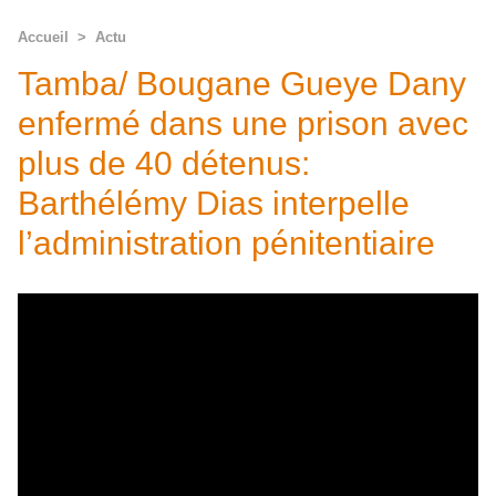
Accueil
>
Actu
Tamba/ Bougane Gueye Dany
enfermé dans une prison avec
plus de 40 détenus:
Barthélémy Dias interpelle
l’administration pénitentiaire