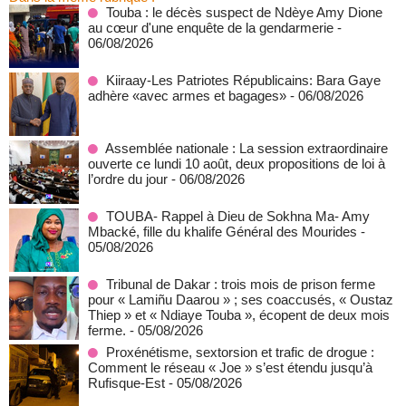
Touba : le décès suspect de Ndèye Amy Dione
au cœur d'une enquête de la gendarmerie
-
06/08/2026
Kiiraay-Les Patriotes Républicains: Bara Gaye
adhère «avec armes et bagages»
- 06/08/2026
Assemblée nationale : La session extraordinaire
ouverte ce lundi 10 août, deux propositions de loi à
l’ordre du jour
- 06/08/2026
TOUBA- Rappel à Dieu de Sokhna Ma- Amy
Mbacké, fille du khalife Général des Mourides
-
05/08/2026
Tribunal de Dakar : trois mois de prison ferme
pour « Lamiñu Daarou » ; ses coaccusés, « Oustaz
Thiep » et « Ndiaye Touba », écopent de deux mois
ferme.
- 05/08/2026
Proxénétisme, sextorsion et trafic de drogue :
Comment le réseau « Joe » s’est étendu jusqu’à
Rufisque-Est
- 05/08/2026