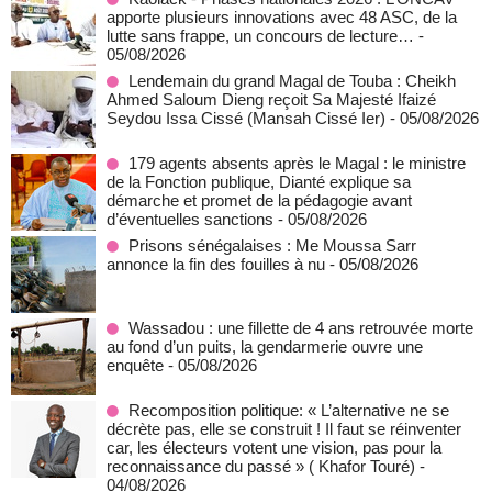
apporte plusieurs innovations avec 48 ASC, de la
lutte sans frappe, un concours de lecture…
-
05/08/2026
Lendemain du grand Magal de Touba : Cheikh
Ahmed Saloum Dieng reçoit Sa Majesté Ifaizé
Seydou Issa Cissé (Mansah Cissé Ier)
- 05/08/2026
179 agents absents après le Magal : le ministre
de la Fonction publique, Dianté explique sa
démarche et promet de la pédagogie avant
d’éventuelles sanctions
- 05/08/2026
Prisons sénégalaises : Me Moussa Sarr
annonce la fin des fouilles à nu
- 05/08/2026
Wassadou : une fillette de 4 ans retrouvée morte
au fond d’un puits, la gendarmerie ouvre une
enquête
- 05/08/2026
Recomposition politique: « L’alternative ne se
décrète pas, elle se construit ! Il faut se réinventer
car, les électeurs votent une vision, pas pour la
reconnaissance du passé » ( Khafor Touré)
-
04/08/2026