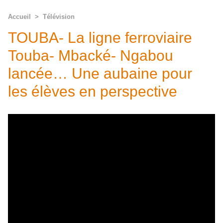
Accueil
>
Télévision
TOUBA- La ligne ferroviaire
Touba- Mbacké- Ngabou
lancée… Une aubaine pour
les élèves en perspective