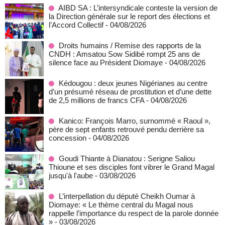
AIBD SA : L’intersyndicale conteste la version de
la Direction générale sur le report des élections et
l’Accord Collectif
- 04/08/2026
Droits humains / Remise des rapports de la
CNDH : Amsatou Sow Sidibé rompt 25 ans de
silence face au Président Diomaye
- 04/08/2026
Kédougou : deux jeunes Nigérianes au centre
d’un présumé réseau de prostitution et d’une dette
de 2,5 millions de francs CFA
- 04/08/2026
Kanico: François Marro, surnommé « Raoul »,
père de sept enfants retrouvé pendu derrière sa
concession
- 04/08/2026
Goudi Thiante à Dianatou : Serigne Saliou
Thioune et ses disciples font vibrer le Grand Magal
jusqu'à l'aube
- 03/08/2026
L’interpellation du député Cheikh Oumar à
Diomaye: « Le thème central du Magal nous
rappelle l’importance du respect de la parole donnée
»
- 03/08/2026