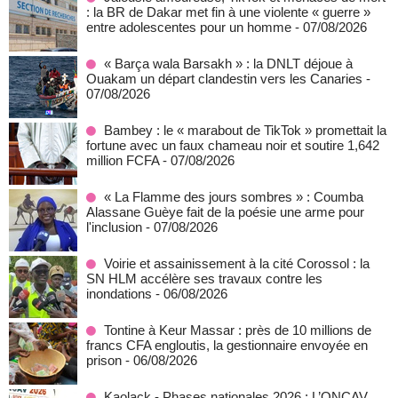
: la BR de Dakar met fin à une violente « guerre »
entre adolescentes pour un homme
- 07/08/2026
« Barça wala Barsakh » : la DNLT déjoue à
Ouakam un départ clandestin vers les Canaries
-
07/08/2026
Bambey : le « marabout de TikTok » promettait la
fortune avec un faux chameau noir et soutire 1,642
million FCFA
- 07/08/2026
« La Flamme des jours sombres » : Coumba
Alassane Guèye fait de la poésie une arme pour
l'inclusion
- 07/08/2026
Voirie et assainissement à la cité Corossol : la
SN HLM accélère ses travaux contre les
inondations
- 06/08/2026
Tontine à Keur Massar : près de 10 millions de
francs CFA engloutis, la gestionnaire envoyée en
prison
- 06/08/2026
Kaolack - Phases nationales 2026 : L’ONCAV