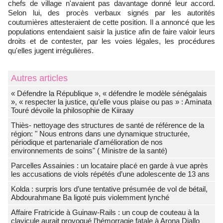
chefs de village n'avaient pas davantage donné leur accord.
Selon lui, des procès verbaux signés par les autorités
coutumières attesteraient de cette position. Il a annoncé que les
populations entendaient saisir la justice afin de faire valoir leurs
droits et de contester, par les voies légales, les procédures
qu'elles jugent irrégulières.
Autres articles
« Défendre la République », « défendre le modèle sénégalais
», « respecter la justice, qu’elle vous plaise ou pas » : Aminata
Touré dévoile la philosophie de Kiiraay
Thiès- nettoyage des structures de santé de référence de la
région: " Nous entrons dans une dynamique structurée,
périodique et partenariale d'amélioration de nos
environnements de soins" ( Ministre de la santé)
Parcelles Assainies : un locataire placé en garde à vue après
les accusations de viols répétés d’une adolescente de 13 ans
Kolda : surpris lors d’une tentative présumée de vol de bétail,
Abdourahmane Ba ligoté puis violemment lynché
Affaire Fratricide à Guinaw-Rails : un coup de couteau à la
clavicule aurait provoqué l’hémorragie fatale à Arona Diallo