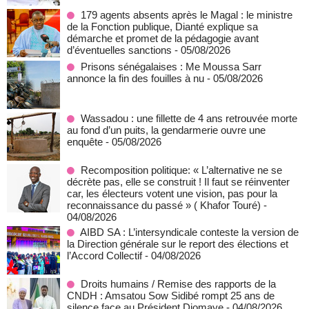
179 agents absents après le Magal : le ministre
de la Fonction publique, Dianté explique sa
démarche et promet de la pédagogie avant
d’éventuelles sanctions
- 05/08/2026
Prisons sénégalaises : Me Moussa Sarr
annonce la fin des fouilles à nu
- 05/08/2026
Wassadou : une fillette de 4 ans retrouvée morte
au fond d’un puits, la gendarmerie ouvre une
enquête
- 05/08/2026
Recomposition politique: « L’alternative ne se
décrète pas, elle se construit ! Il faut se réinventer
car, les électeurs votent une vision, pas pour la
reconnaissance du passé » ( Khafor Touré)
-
04/08/2026
AIBD SA : L’intersyndicale conteste la version de
la Direction générale sur le report des élections et
l’Accord Collectif
- 04/08/2026
Droits humains / Remise des rapports de la
CNDH : Amsatou Sow Sidibé rompt 25 ans de
silence face au Président Diomaye
- 04/08/2026