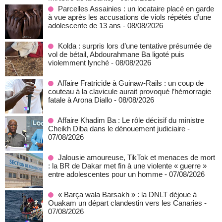
Parcelles Assainies : un locataire placé en garde
à vue après les accusations de viols répétés d’une
adolescente de 13 ans
- 08/08/2026
Kolda : surpris lors d’une tentative présumée de
vol de bétail, Abdourahmane Ba ligoté puis
violemment lynché
- 08/08/2026
Affaire Fratricide à Guinaw-Rails : un coup de
couteau à la clavicule aurait provoqué l’hémorragie
fatale à Arona Diallo
- 08/08/2026
Affaire Khadim Ba : Le rôle décisif du ministre
Cheikh Diba dans le dénouement judiciaire
-
07/08/2026
Jalousie amoureuse, TikTok et menaces de mort
: la BR de Dakar met fin à une violente « guerre »
entre adolescentes pour un homme
- 07/08/2026
« Barça wala Barsakh » : la DNLT déjoue à
Ouakam un départ clandestin vers les Canaries
-
07/08/2026