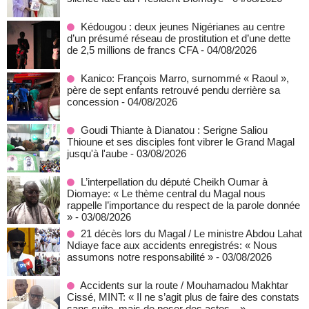
Kédougou : deux jeunes Nigérianes au centre
d’un présumé réseau de prostitution et d’une dette
de 2,5 millions de francs CFA
- 04/08/2026
Kanico: François Marro, surnommé « Raoul »,
père de sept enfants retrouvé pendu derrière sa
concession
- 04/08/2026
Goudi Thiante à Dianatou : Serigne Saliou
Thioune et ses disciples font vibrer le Grand Magal
jusqu'à l'aube
- 03/08/2026
L’interpellation du député Cheikh Oumar à
Diomaye: « Le thème central du Magal nous
rappelle l’importance du respect de la parole donnée
»
- 03/08/2026
21 décès lors du Magal / Le ministre Abdou Lahat
Ndiaye face aux accidents enregistrés: « Nous
assumons notre responsabilité »
- 03/08/2026
Accidents sur la route / Mouhamadou Makhtar
Cissé, MINT: « Il ne s’agit plus de faire des constats
sans suite, mais de poser des actes…»
-