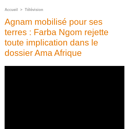
Accueil
>
Télévision
Agnam mobilisé pour ses
terres : Farba Ngom rejette
toute implication dans le
dossier Ama Afrique