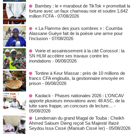
Bambey : le « marabout de TikTok » promettait la
fortune avec un faux chameau noir et soutire 1,642
million FCFA
- 07/08/2026
« La Flamme des jours sombres » : Coumba
Alassane Guèye fait de la poésie une arme pour
l'inclusion
- 07/08/2026
Voirie et assainissement à la cité Corossol : la
SN HLM accélère ses travaux contre les
inondations
- 06/08/2026
Tontine à Keur Massar : près de 10 millions de
francs CFA engloutis, la gestionnaire envoyée en
prison
- 06/08/2026
Kaolack - Phases nationales 2026 : L’ONCAV
apporte plusieurs innovations avec 48 ASC, de la
lutte sans frappe, un concours de lecture…
-
05/08/2026
Lendemain du grand Magal de Touba : Cheikh
Ahmed Saloum Dieng reçoit Sa Majesté Ifaizé
Seydou Issa Cissé (Mansah Cissé Ier)
- 05/08/2026