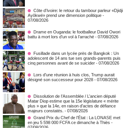
Côte d'Ivoire: le retour du tambour parleur «Djidji
Ayôkwé» prend une dimension politique
-
07/08/2026
Drame en Ouganda: le footballeur David Owori
battu à mort lors d’un vol à l’arraché
- 07/08/2026
Fusillade dans un lycée près de Bangkok : Un
adolescent de 14 ans tue ses grands-parents puis
cinq personnes avant de se suicider
- 07/08/2026
Lors d’une réunion à huis clos, Trump aurait
désigné son successeur pour 2028
- 07/08/2026
Dissolution de l’Assemblée / L’ancien député
Matar Diop estime que la 15e législature « mérite
plus » que la 14e, en raison d’actes de défiance
majeurs constatés.
- 07/08/2026
Grand Prix du Chef de l’État : La LONASE met
en jeu 5 598 000 FCFA ce dimanche à Thiès
-
07/08/2026