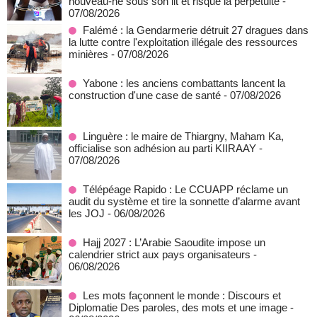
nouveau-né sous son lit et risque la perpétuité
-
07/08/2026
Falémé : la Gendarmerie détruit 27 dragues dans
la lutte contre l'exploitation illégale des ressources
minières
- 07/08/2026
Yabone : les anciens combattants lancent la
construction d'une case de santé
- 07/08/2026
Linguère : le maire de Thiargny, Maham Ka,
officialise son adhésion au parti KIIRAAY
-
07/08/2026
Télépéage Rapido : Le CCUAPP réclame un
audit du système et tire la sonnette d’alarme avant
les JOJ
- 06/08/2026
Hajj 2027 : L’Arabie Saoudite impose un
calendrier strict aux pays organisateurs
-
06/08/2026
Les mots façonnent le monde : Discours et
Diplomatie Des paroles, des mots et une image
-