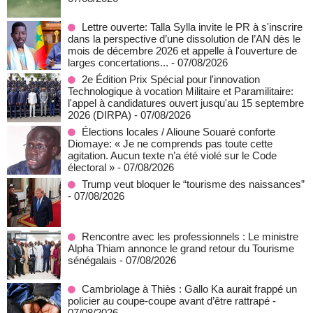
Lettre ouverte: Talla Sylla invite le PR à s'inscrire
dans la perspective d’une dissolution de l’AN dès le
mois de décembre 2026 et appelle à l'ouverture de
larges concertations...
- 07/08/2026
2e Édition Prix Spécial pour l'innovation
Technologique à vocation Militaire et Paramilitaire:
l'appel à candidatures ouvert jusqu'au 15 septembre
2026 (DIRPA)
- 07/08/2026
Élections locales / Alioune Souaré conforte
Diomaye: « Je ne comprends pas toute cette
agitation. Aucun texte n’a été violé sur le Code
électoral »
- 07/08/2026
Trump veut bloquer le “tourisme des naissances”
- 07/08/2026
Rencontre avec les professionnels : Le ministre
Alpha Thiam annonce le grand retour du Tourisme
sénégalais
- 07/08/2026
Cambriolage à Thiès : Gallo Ka aurait frappé un
policier au coupe-coupe avant d’être rattrapé
-
07/08/2026