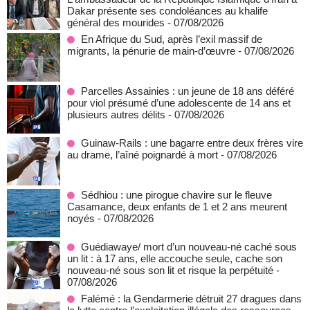
Dakar présente ses condoléances au khalife
général des mourides
- 07/08/2026
En Afrique du Sud, après l’exil massif de
migrants, la pénurie de main-d’œuvre
- 07/08/2026
Parcelles Assainies : un jeune de 18 ans déféré
pour viol présumé d’une adolescente de 14 ans et
plusieurs autres délits
- 07/08/2026
Guinaw-Rails : une bagarre entre deux frères vire
au drame, l’aîné poignardé à mort
- 07/08/2026
Sédhiou : une pirogue chavire sur le fleuve
Casamance, deux enfants de 1 et 2 ans meurent
noyés
- 07/08/2026
Guédiawaye/ mort d’un nouveau-né caché sous
un lit : à 17 ans, elle accouche seule, cache son
nouveau-né sous son lit et risque la perpétuité
-
07/08/2026
Falémé : la Gendarmerie détruit 27 dragues dans