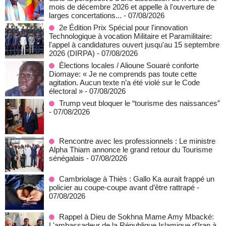
mois de décembre 2026 et appelle à l'ouverture de
larges concertations...
- 07/08/2026
2e Édition Prix Spécial pour l'innovation
Technologique à vocation Militaire et Paramilitaire:
l'appel à candidatures ouvert jusqu'au 15 septembre
2026 (DIRPA)
- 07/08/2026
Élections locales / Alioune Souaré conforte
Diomaye: « Je ne comprends pas toute cette
agitation. Aucun texte n’a été violé sur le Code
électoral »
- 07/08/2026
Trump veut bloquer le “tourisme des naissances”
- 07/08/2026
Rencontre avec les professionnels : Le ministre
Alpha Thiam annonce le grand retour du Tourisme
sénégalais
- 07/08/2026
Cambriolage à Thiès : Gallo Ka aurait frappé un
policier au coupe-coupe avant d’être rattrapé
-
07/08/2026
Rappel à Dieu de Sokhna Mame Amy Mbacké:
L'ambassadeur de la République Islamique d'Iran à