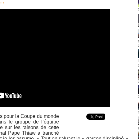
e…
nus pour la Coupe du monde
ans le groupe de l’équipe
e sur les raisons de cette
ional Pape Thiaw a tranché
s et je les assume. » Tout en saluant le « garçon discipliné »