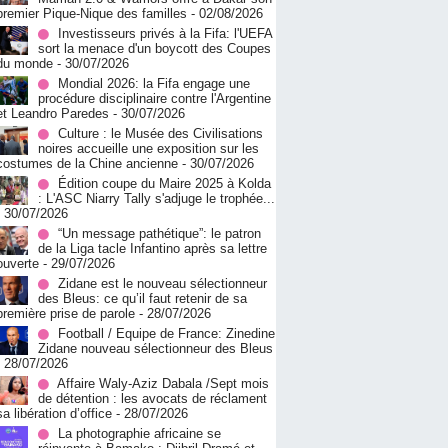
premier Pique-Nique des familles
- 02/08/2026
Investisseurs privés à la Fifa: l'UEFA
sort la menace d'un boycott des Coupes
du monde
- 30/07/2026
Mondial 2026: la Fifa engage une
procédure disciplinaire contre l'Argentine
et Leandro Paredes
- 30/07/2026
Culture : le Musée des Civilisations
noires accueille une exposition sur les
costumes de la Chine ancienne
- 30/07/2026
Édition coupe du Maire 2025 à Kolda
: L'ASC Niarry Tally s'adjuge le trophée...
- 30/07/2026
“Un message pathétique”: le patron
de la Liga tacle Infantino après sa lettre
ouverte
- 29/07/2026
Zidane est le nouveau sélectionneur
des Bleus: ce qu’il faut retenir de sa
première prise de parole
- 28/07/2026
Football / Equipe de France: Zinedine
Zidane nouveau sélectionneur des Bleus
- 28/07/2026
Affaire Waly-Aziz Dabala /Sept mois
de détention : les avocats de réclament
sa libération d’office
- 28/07/2026
La photographie africaine se