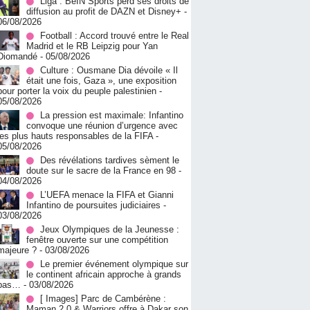
Liga : BeIN Sports perd ses droits de
diffusion au profit de DAZN et Disney+
-
06/08/2026
Football : Accord trouvé entre le Real
Madrid et le RB Leipzig pour Yan
Diomandé
- 05/08/2026
Culture : Ousmane Dia dévoile « Il
était une fois, Gaza », une exposition
pour porter la voix du peuple palestinien
-
05/08/2026
La pression est maximale: Infantino
convoque une réunion d’urgence avec
les plus hauts responsables de la FIFA
-
05/08/2026
Des révélations tardives sèment le
doute sur le sacre de la France en 98
-
04/08/2026
L’UEFA menace la FIFA et Gianni
Infantino de poursuites judiciaires
-
03/08/2026
Jeux Olympiques de la Jeunesse :
fenêtre ouverte sur une compétition
majeure ?
- 03/08/2026
Le premier événement olympique sur
le continent africain approche à grands
pas…
- 03/08/2026
[ Images] Parc de Cambérène :
Maman 2.0 & Warriors offre à Dakar son