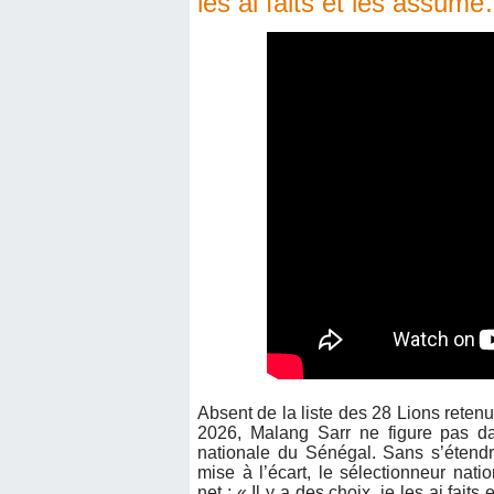
les ai faits et les assum
Absent de la liste des 28 Lions rete
2026, Malang Sarr ne figure pas d
nationale du Sénégal. Sans s’étendr
mise à l’écart, le sélectionneur nat
net : « Il y a des choix, je les ai fait