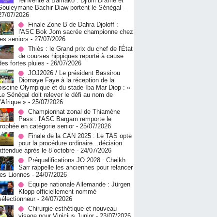
réinvente à Bamako : Djibril Dramé et
Souleymane Bachir Diaw portent le Sénégal
-
27/07/2026
Finale Zone B de Dahra Djoloff :
l'ASC Bok Jom sacrée championne chez
les seniors
- 27/07/2026
Thiès : le Grand prix du chef de l'État
de courses hippiques reporté à cause
des fortes pluies
- 26/07/2026
JOJ2026 / Le président Bassirou
Diomaye Faye à la réception de la
piscine Olympique et du stade Iba Mar Diop : «
Le Sénégal doit relever le défi au nom de
l’Afrique »
- 25/07/2026
Championnat zonal de Thiamène
Pass : l'ASC Bargam remporte le
trophée en catégorie senior
- 25/07/2026
Finale de la CAN 2025 : Le TAS opte
pour la procédure ordinaire…décision
attendue après le 8 octobre
- 24/07/2026
Préqualifications JO 2028 : Cheikh
Sarr rappelle les anciennes pour relancer
les Lionnes
- 24/07/2026
Equipe nationale Allemande : Jürgen
Klopp officiellement nommé
sélectionneur
- 24/07/2026
Chirurgie esthétique et nouveau
visage pour Vinicius Junior
- 23/07/2026