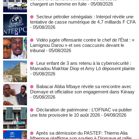
chargent un homme en fuite
- 05/08/2026
Secteur pétrolier sénégalais : Interpol révèle une
tentative de casse numérique de 4,7 milliards F CFA
- 05/08/2026
Vidéo jugée offensante contre le chef de l’État : «
Lamignou Darou » et ses coaccusés devant le
tribunal
- 05/08/2026
Leur enfant de 3 ans retenu à la cybersécurité :
Mamadou Makhtar Diop et Amy Lô déposent plainte
- 05/08/2026
Babacar Abba Mbaye révèle sa rencontre avec
Diomaye et officialise son engagement dans Kiiraay
- 05/08/2026
Déclaration de patrimoine : L’OFNAC va publier
une liste provisoire le 10 août 2026
- 04/08/2026
Après sa démission du PASTEF: Thierno Alia
Mbengue réaffirme son soutien à Diomaye et rallie